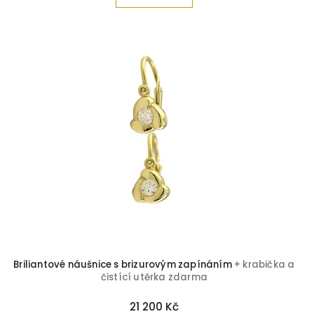
Záhněda
5
Briliant-Topaz
1
Zirkon-Spinel
1
Briliantové náušnice s brizurovým zapínáním
+ krabička a
čistící utěrka zdarma
21 200 Kč