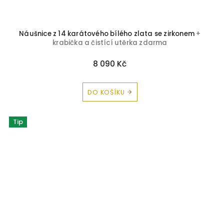
Náušnice z 14 karátového bílého zlata se zirkonem
+
krabička a čistící utěrka zdarma
8 090 Kč
DO KOŠÍKU
Tip