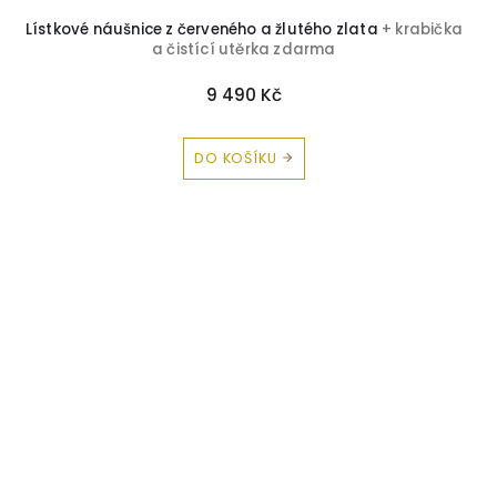
Lístkové náušnice z červeného a žlutého zlata
+ krabička
a čistící utěrka zdarma
9 490 Kč
DO KOŠÍKU