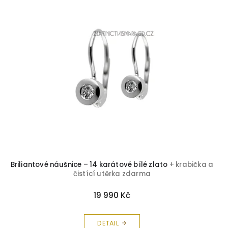
Rubín
10
Safír
22
Smaragd
13
Topaz
35
Tyrkys
4
Zirkon
173
Avanturín
1
Briliantové náušnice – 14 karátové bílé zlato
+ krabička a
čistící utěrka zdarma
Peridot
1
19 990 Kč
Olivín
5
DETAIL