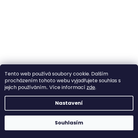
Tento web používá soubory cookie. Dalším
procházením tohoto webu vyjadřujete souhlas s
jejich používáním.. Více informací
zde
.
Nastavení
Perlové náušnice 7mm ze žlutého zlata – elegantní
provedení
+ krabička a čistící utěrka zdarma
Souhlasím
12 450 Kč