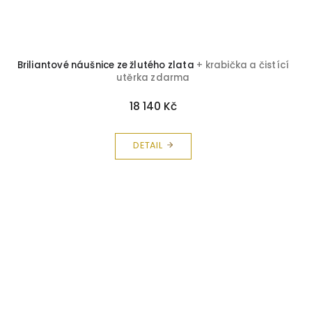
Briliantové náušnice ze žlutého zlata
+ krabička a čistící
utěrka zdarma
18 140 Kč
DETAIL