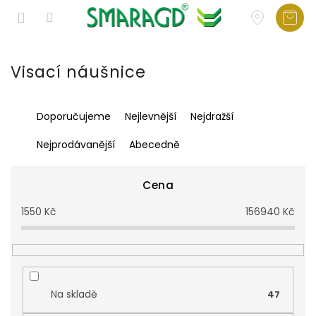
Přejít
na
Visací náušnice
obsah
Ř
Doporučujeme
Nejlevnější
Nejdražší
a
z
Nejprodávanější
Abecedně
e
n
í
Cena
p
1550
Kč
156940
Kč
r
o
d
u
k
t
Na skladě
47
ů