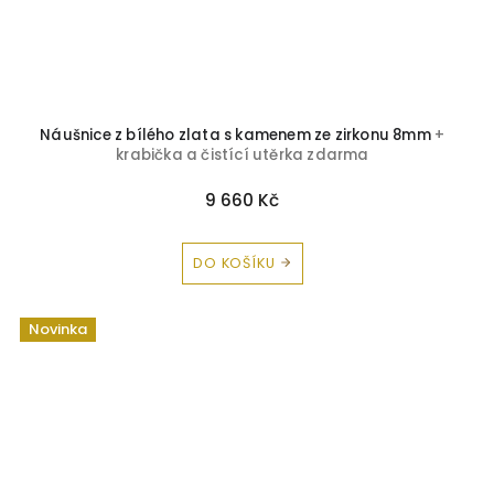
Náušnice z bílého zlata s kamenem ze zirkonu 8mm
+
krabička a čistící utěrka zdarma
9 660 Kč
DO KOŠÍKU
Novinka