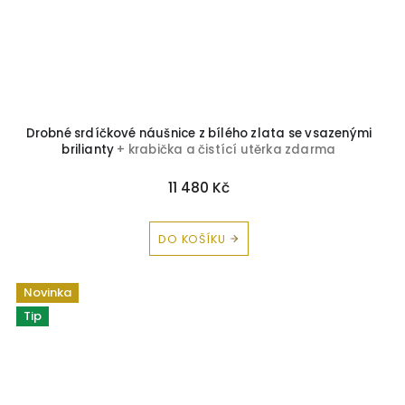
Drobné srdíčkové náušnice z bílého zlata se vsazenými
brilianty
+ krabička a čistící utěrka zdarma
11 480 Kč
DO KOŠÍKU
Novinka
Tip