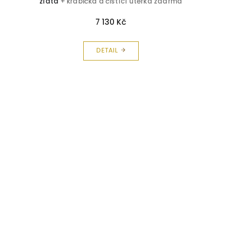
zlata
+ krabička a čistící utěrka zdarma
7 130 Kč
DETAIL