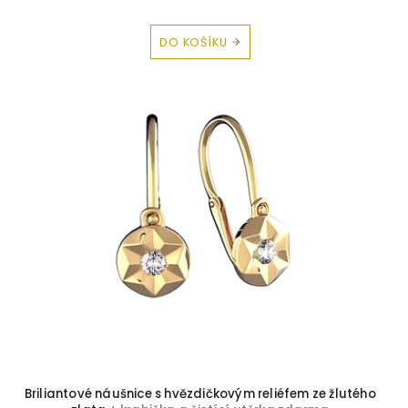
DO KOŠÍKU
Briliantové náušnice s hvězdičkovým reliéfem ze žlutého