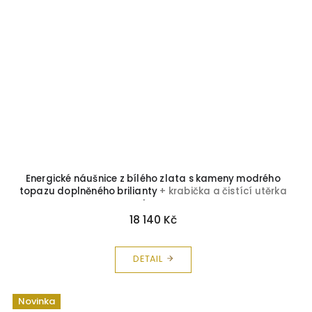
Energické náušnice z bílého zlata s kameny modrého
topazu doplněného brilianty
+ krabička a čistící utěrka
zdarma
18 140 Kč
DETAIL
Novinka