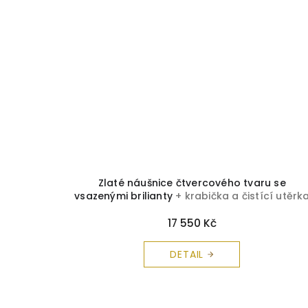
Zlaté náušnice čtvercového tvaru se
vsazenými brilianty
+ krabička a čistící utěrk
zdarma
17 550 Kč
DETAIL