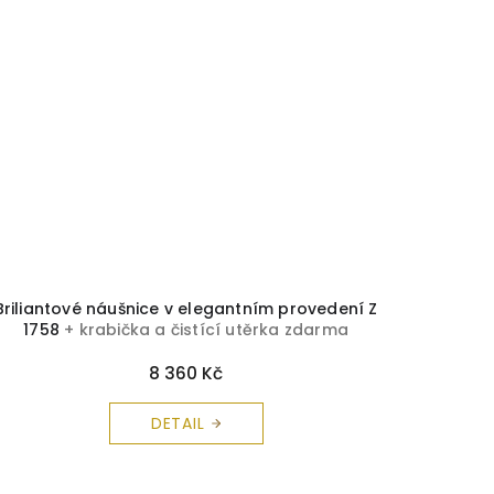
Briliantové náušnice v elegantním provedení Z
1758
+ krabička a čistící utěrka zdarma
8 360 Kč
DETAIL