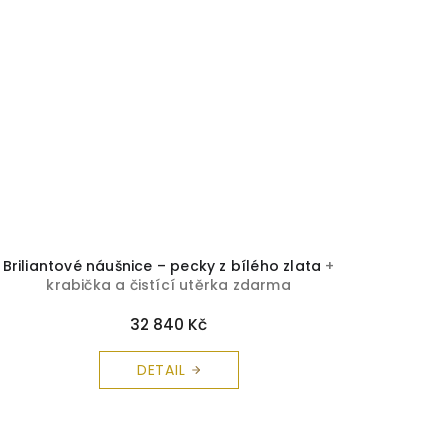
Briliantové náušnice – pecky z bílého zlata
+
krabička a čistící utěrka zdarma
32 840 Kč
DETAIL