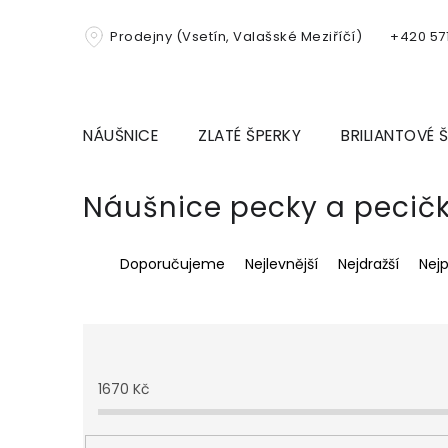
Přejít
na
Prodejny (Vsetín, Valašské Meziříčí)
+420 571
obsah
NÁUŠNICE
ZLATÉ ŠPERKY
BRILIANTOVÉ 
Náušnice pecky a pecič
Ř
Doporučujeme
Nejlevnější
Nejdražší
Nej
a
z
e
n
í
p
1670
Kč
r
o