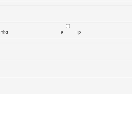
inka
Tip
9
iax
43
binované zlato
Žluté zlato
3
tyst
Briliant
1
ín
Safír
2
kon
Korál
37