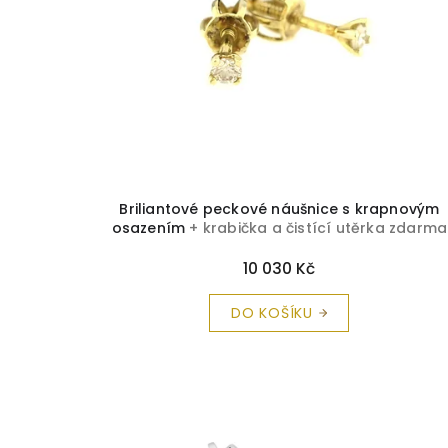
p
Briliant-Ametyst
1
r
o
d
u
k
t
ů
Briliantové peckové náušnice s krapnovým
osazením
+ krabička a čistící utěrka zdarma
10 030 Kč
DO KOŠÍKU