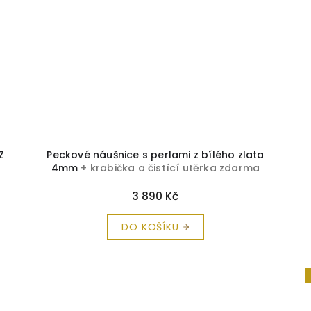
Z
Peckové náušnice s perlami z bílého zlata
4mm
+ krabička a čistící utěrka zdarma
3 890 Kč
DO KOŠÍKU