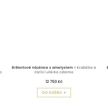
Briliantové náušnice s ametystem
+ krabička a
a
čistící utěrka zdarma
12 750 Kč
DO KOŠÍKU