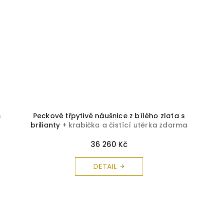
m
Peckové třpytivé náušnice z bílého zlata s
brilianty
+ krabička a čistící utěrka zdarma
36 260 Kč
DETAIL