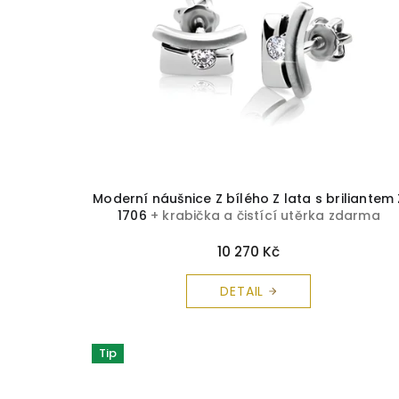
Moderní náušnice Z bílého Z lata s briliantem 
1706
+ krabička a čistící utěrka zdarma
10 270 Kč
DETAIL
Tip