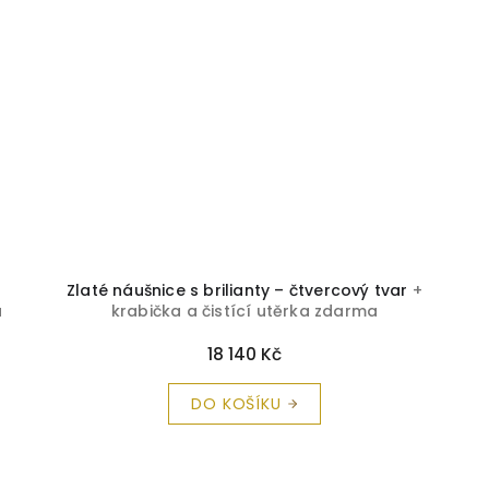
Zlaté náušnice s brilianty – čtvercový tvar
+
a
krabička a čistící utěrka zdarma
18 140 Kč
DO KOŠÍKU