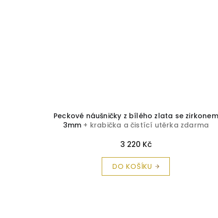
Peckové náušničky z bílého zlata se zirkone
3mm
+ krabička a čistící utěrka zdarma
3 220 Kč
DO KOŠÍKU