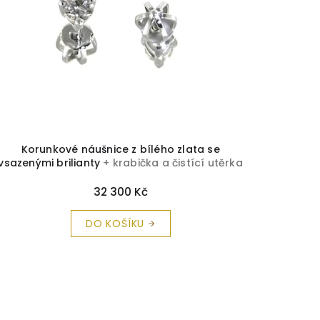
Korunkové náušnice z bílého zlata se
vsazenými brilianty
+ krabička a čistící utěrka
zdarma
32 300 Kč
DO KOŠÍKU