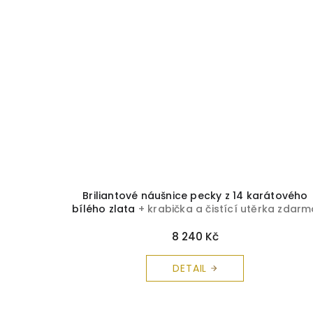
Briliantové náušnice pecky z 14 karátového
bílého zlata
+ krabička a čistící utěrka zdarm
8 240 Kč
DETAIL