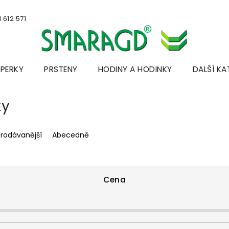
 612 571
ŠPERKY
PRSTENY
HODINY A HODINKY
DALŠÍ KA
ky
prodávanější
Abecedně
Cena