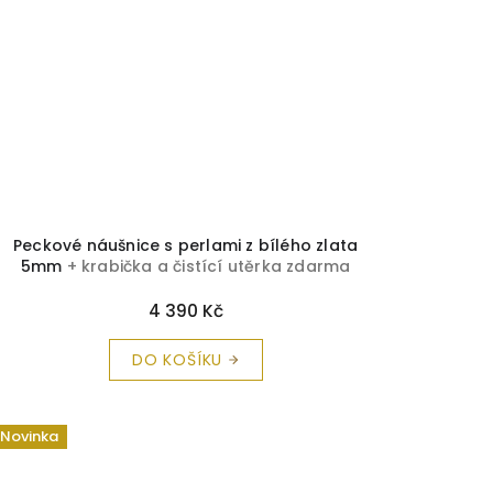
Peckové náušnice s perlami z bílého zlata
5mm
+ krabička a čistící utěrka zdarma
4 390 Kč
DO KOŠÍKU
Novinka