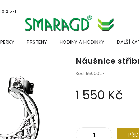
 612 571
ŠPERKY
PRSTENY
HODINY A HODINKY
DALŠÍ KA
Náušnice stří
Kód:
5500027
1 550 Kč
Měrná
cena:
PŘI