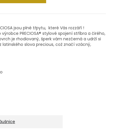
CIOSA jsou plné třpytu, které Vás rozzáří !
 výrobce PRECIOSA® stylové spojení stříbra a čirého,
vrch je rhodiovaný, šperk vám nezčerná a udrží si
 latinského slova precious, což značí vzácný,
no
áušnice