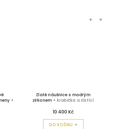
Previous
Next
NOVINKA
TIP
vé
Zlaté náušnice s modrým
Zlaté
ameny
+
zirkonem
+ krabička a čistící
kam
 zdarma
utěrka zdarma
č
10 400 Kč
DO KOŠÍKU