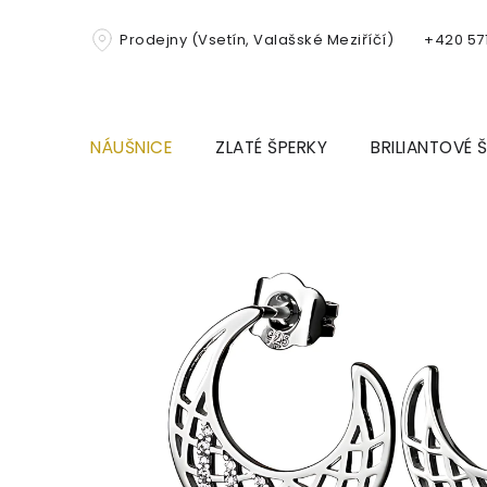
Přejít
na
Prodejny (Vsetín, Valašské Meziříčí)
+420 571
obsah
NÁUŠNICE
ZLATÉ ŠPERKY
BRILIANTOVÉ 