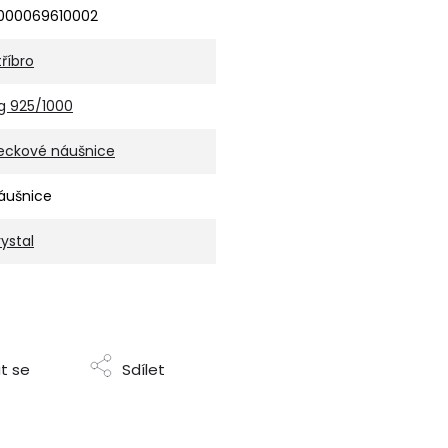
000069610002
tříbro
g 925/1000
eckové náušnice
áušnice
rystal
t se
Sdílet