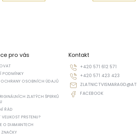
ce pro vás
Kontakt
POVAT
+420 571 612 571
 PODMÍNKY
+420 571 423 423
 OCHRANY OSOBNÍCH ÚDAJŮ
ZLATNICTVISMARAGD
@
AT
FACEBOOK
IGINÁLNÍCH ZLATÝCH ŠPERKŮ
U
NÍ ŘÁD
T VELIKOST PRSTENU?
E O DIAMANTECH
 ZNAČKY