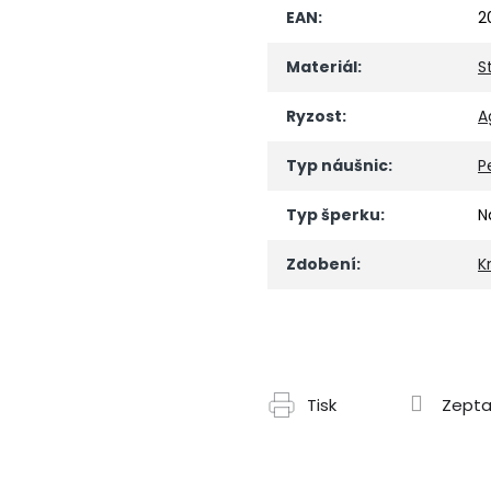
EAN
:
2
Materiál
:
S
Ryzost
:
A
Typ náušnic
:
P
Typ šperku
:
N
Zdobení
:
K
Tisk
Zepta