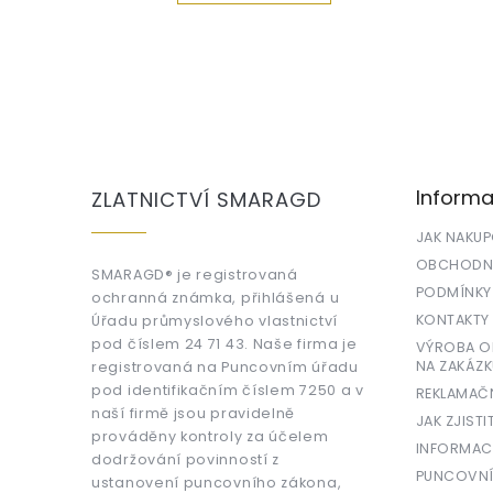
Z
á
p
a
Informa
ZLATNICTVÍ SMARAGD
t
í
JAK NAKU
OBCHODNÍ
SMARAGD® je registrovaná
PODMÍNKY
ochranná známka, přihlášená u
KONTAKTY
Úřadu průmyslového vlastnictví
pod číslem 24 71 43. Naše firma je
VÝROBA OR
NA ZAKÁZK
registrovaná na Puncovním úřadu
pod identifikačním číslem 7250 a v
REKLAMAČ
naší firmě jsou pravidelně
JAK ZJISTI
prováděny kontroly za účelem
INFORMAC
dodržování povinností z
PUNCOVNÍ
ustanovení puncovního zákona,