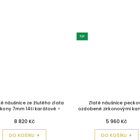
TIP
 náušnice ze žlutého zlata
Zlaté náušnice pecko
irkony 7mm 14ti karátové
+
ozdobené zirkonovými k
čka a čistící utěrka zdarma
krabička a čistící utěrka
8 820 Kč
5 960 Kč
DO KOŠÍKU
DO KOŠÍKU