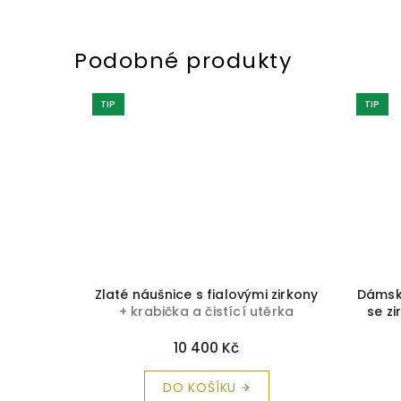
TIP
TIP
veného a
Zlaté náušnice s fialovými zirkony
Dámské
zirkonem
+ krabička a čistící utěrka
se z
těrka
zdarma
krabi
10 400 Kč
DO KOŠÍKU