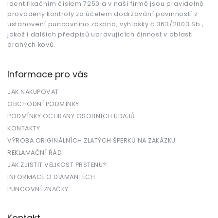
identifikačním číslem 7250 a v naší firmě jsou pravidelně
prováděny kontroly za účelem dodržování povinností z
ustanovení puncovního zákona, vyhlášky č.363/2003 Sb.,
jakož i dalších předpisů upravujících činnost v oblasti
drahých kovů.
Informace pro vás
JAK NAKUPOVAT
OBCHODNÍ PODMÍNKY
PODMÍNKY OCHRANY OSOBNÍCH ÚDAJŮ
KONTAKTY
VÝROBA ORIGINÁLNÍCH ZLATÝCH ŠPERKŮ NA ZAKÁZKU
REKLAMAČNÍ ŘÁD
JAK ZJISTIT VELIKOST PRSTENU?
INFORMACE O DIAMANTECH
PUNCOVNÍ ZNAČKY
Kontakt