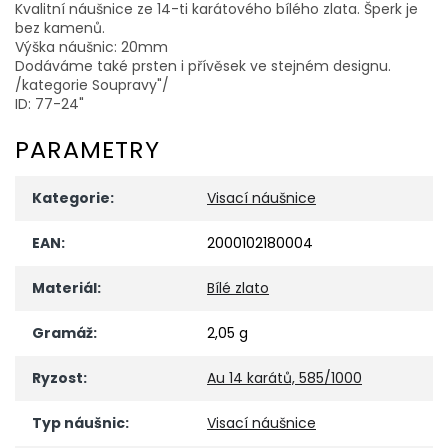
Kvalitní náušnice ze 14-ti karátového bílého zlata. Šperk je
bez kamenů.
Výška náušnic: 20mm
Dodáváme také prsten i přívěsek ve stejném designu.
/kategorie Soupravy"/
ID: 77-24"
PARAMETRY
Kategorie
:
Visací náušnice
EAN
:
2000102180004
Materiál
:
Bílé zlato
Gramáž
:
2,05 g
Ryzost
:
Au 14 karátů, 585/1000
Typ náušnic
:
Visací náušnice