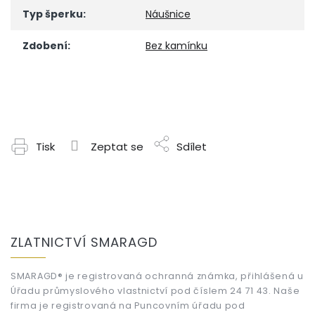
Typ šperku
:
Náušnice
Zdobení
:
Bez kamínku
Tisk
Zeptat se
Sdílet
Z
á
ZLATNICTVÍ SMARAGD
p
a
t
SMARAGD® je registrovaná ochranná známka, přihlášená u
Úřadu průmyslového vlastnictví pod číslem 24 71 43. Naše
í
firma je registrovaná na Puncovním úřadu pod