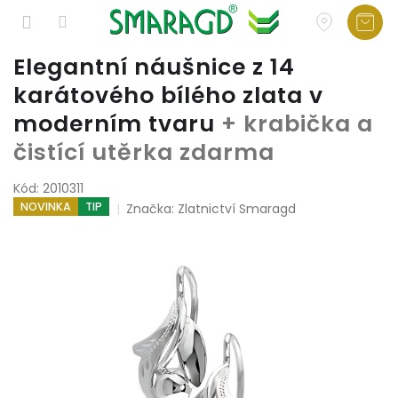
Přejít
Elegantní náušnice z 14
na
karátového bílého zlata v
obsah
moderním tvaru
+ krabička a
čistící utěrka zdarma
Kód:
2010311
NOVINKA
TIP
Značka:
Zlatnictví Smaragd