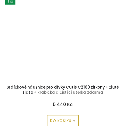
Tip
Srdíčkové náušnice pro dívky Cutie C2160 zirkony + žluté
zlato
+ krabička a čistící utěrka zdarma
5 440 Kč
DO KOŠÍKU