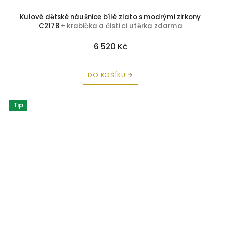
Kulové dětské náušnice bílé zlato s modrými zirkony
C2178
+ krabička a čistící utěrka zdarma
6 520 Kč
DO KOŠÍKU
Tip