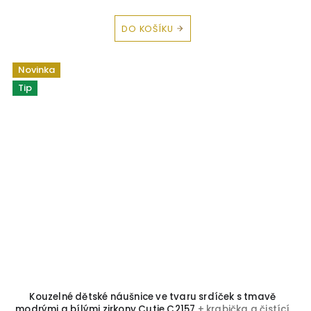
DO KOŠÍKU
Novinka
Tip
Kouzelné dětské náušnice ve tvaru srdíček s tmavě
modrými a bílými zirkony Cutie C2157
+ krabička a čistící