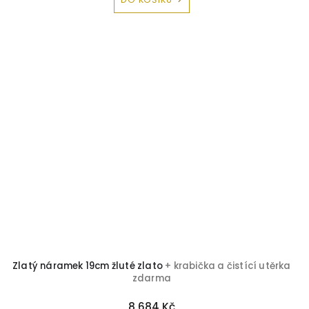
Zlatý náramek 19cm žluté zlato
+ krabička a čistící utěrka
zdarma
8 684 Kč