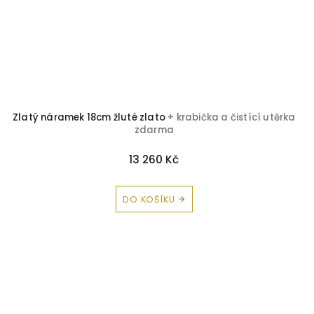
Zlatý náramek 18cm žluté zlato
+ krabička a čistící utěrka
zdarma
13 260 Kč
DO KOŠÍKU