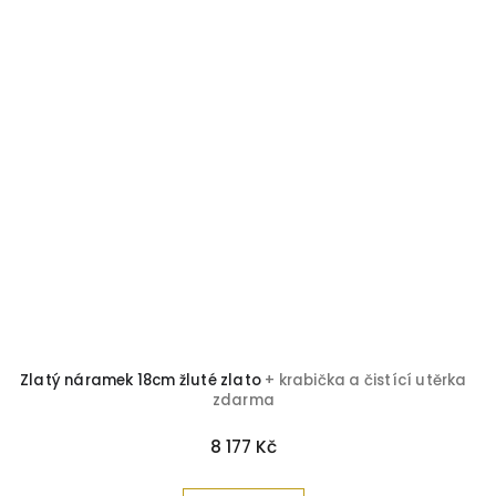
Zlatý náramek 18cm žluté zlato
+ krabička a čistící utěrka
zdarma
8 177 Kč