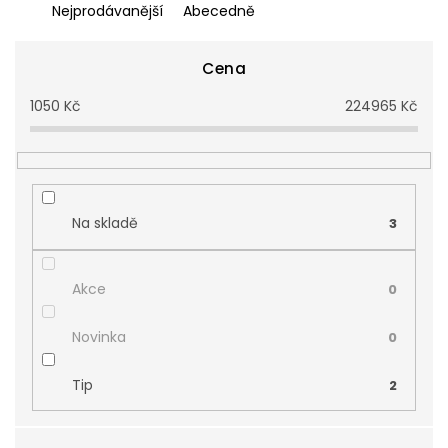
z
Nejprodávanější
Abecedně
e
n
í
Cena
p
1050
Kč
224965
Kč
r
o
d
u
k
t
Na skladě
3
ů
Akce
0
Novinka
0
Tip
2