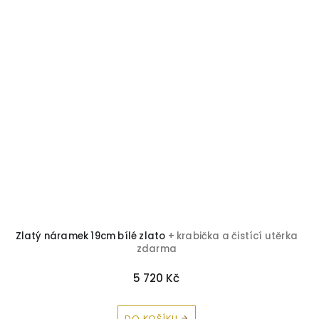
Zlatý náramek 19cm bílé zlato
+ krabička a čistící utěrka
zdarma
5 720 Kč
DO KOŠÍKU