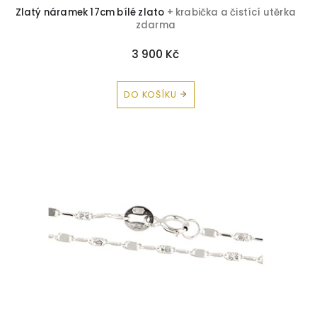
Zlatý náramek 17cm bílé zlato
+ krabička a čistící utěrka
Smaragd
1
zdarma
Topaz
1
3 900 Kč
Zirkon
2
DO KOŠÍKU
Peridot
1