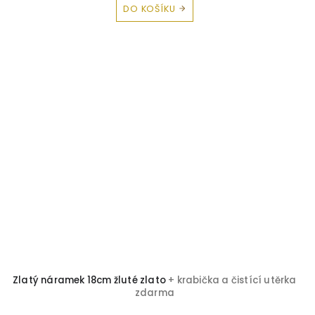
DO KOŠÍKU
Zlatý náramek 18cm žluté zlato
+ krabička a čistící utěrka
zdarma