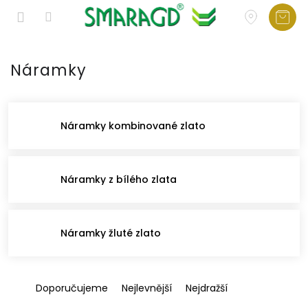
Přejít
na
Náramky
obsah
Náramky kombinované zlato
Náramky z bílého zlata
Náramky žluté zlato
Ř
Doporučujeme
Nejlevnější
Nejdražší
a