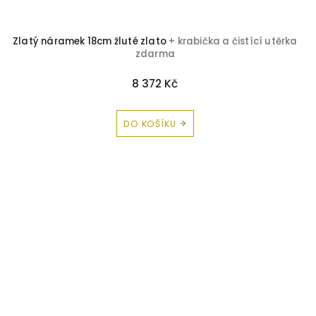
Zlatý náramek 18cm žluté zlato
+ krabička a čistící utěrka
zdarma
8 372 Kč
DO KOŠÍKU