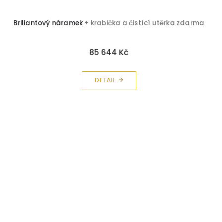
Briliantový náramek
+ krabička a čistící utěrka zdarma
85 644 Kč
DETAIL