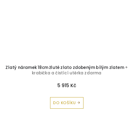
Zlatý náramek 18cm žluté zlato zdobeným bílým zlatem
+
krabička a čistící utěrka zdarma
5 915 Kč
DO KOŠÍKU