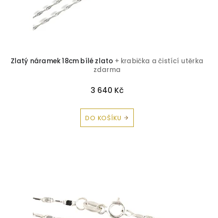
Zlatý náramek 18cm bílé zlato
+ krabička a čistící utěrka
zdarma
3 640 Kč
DO KOŠÍKU