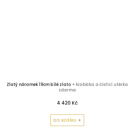
Zlatý náramek 19cm bílé zlato
+ krabička a čistící utěrka
zdarma
4 420 Kč
DO KOŠÍKU