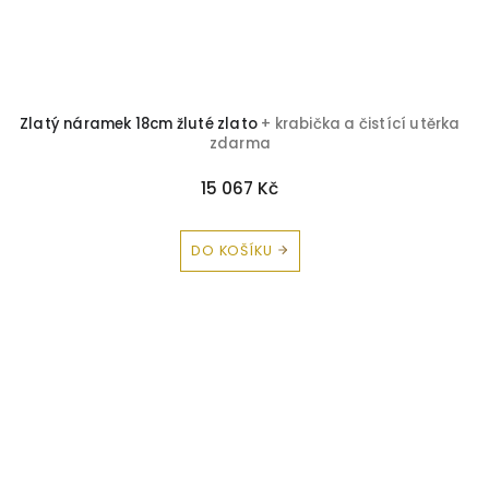
Zlatý náramek 18cm žluté zlato
+ krabička a čistící utěrka
zdarma
15 067 Kč
DO KOŠÍKU