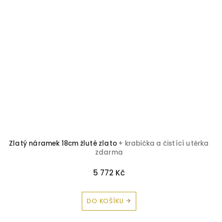
Zlatý náramek 18cm žluté zlato
+ krabička a čistící utěrka
zdarma
5 772 Kč
DO KOŠÍKU