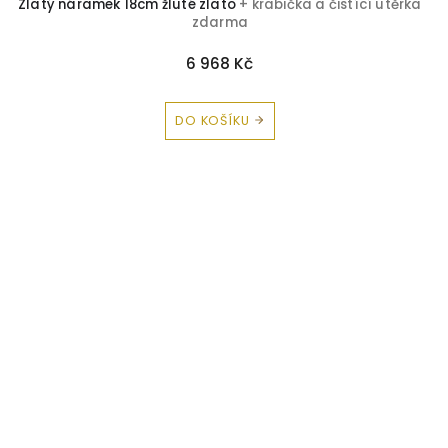
Zlatý náramek 18cm žluté zlato
+ krabička a čistící utěrka
zdarma
6 968 Kč
DO KOŠÍKU