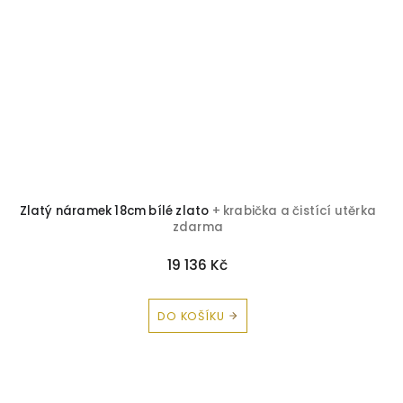
Zlatý náramek 18cm bílé zlato
+ krabička a čistící utěrka
zdarma
19 136 Kč
DO KOŠÍKU