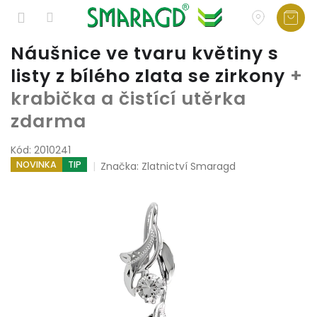
Přejít
Náušnice ve tvaru květiny s
na
listy z bílého zlata se zirkony
+
obsah
krabička a čistící utěrka
zdarma
Kód:
2010241
NOVINKA
TIP
Značka:
Zlatnictví Smaragd