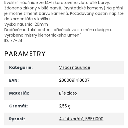
Kvalitní náušnice ze 14-ti karátového zlata bílé barvy.
Zdobeno zirkony v bílé barvě. (syntetické kameny) Na přání
je možné změnit barvu kamenů. Požadovaný odstín napište
do komentáře v košíku.
Výška náušnic: 20mm
Dodáváme také prsten i přívěsek ve stejném designu.
Vyrobeno mistry klenotnického umění.
ID: 77-24
PARAMETRY
Kategorie
:
Visací náušnice
EAN
:
2000091410007
Materiál
:
Bílé zlato
Gramáž
:
2,55 g
Ryzost
:
Au 14 karátů, 585/1000