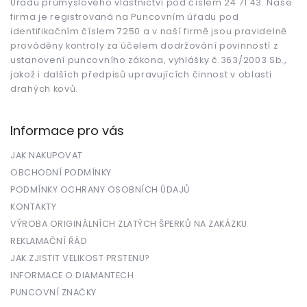
Úřadu průmyslového vlastnictví pod číslem 24 71 43. Naše
í
firma je registrovaná na Puncovním úřadu pod
identifikačním číslem 7250 a v naší firmě jsou pravidelně
prováděny kontroly za účelem dodržování povinností z
ustanovení puncovního zákona, vyhlášky č.363/2003 Sb.,
jakož i dalších předpisů upravujících činnost v oblasti
drahých kovů.
Informace pro vás
JAK NAKUPOVAT
OBCHODNÍ PODMÍNKY
PODMÍNKY OCHRANY OSOBNÍCH ÚDAJŮ
KONTAKTY
VÝROBA ORIGINÁLNÍCH ZLATÝCH ŠPERKŮ NA ZAKÁZKU
REKLAMAČNÍ ŘÁD
JAK ZJISTIT VELIKOST PRSTENU?
INFORMACE O DIAMANTECH
PUNCOVNÍ ZNAČKY