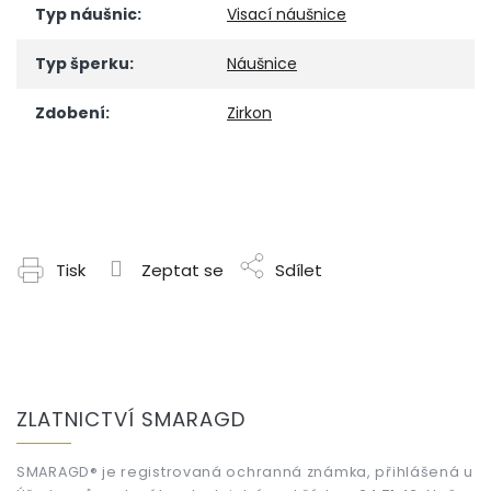
Typ náušnic
:
Visací náušnice
Typ šperku
:
Náušnice
Zdobení
:
Zirkon
Tisk
Zeptat se
Sdílet
Z
á
ZLATNICTVÍ SMARAGD
p
a
t
SMARAGD® je registrovaná ochranná známka, přihlášená u