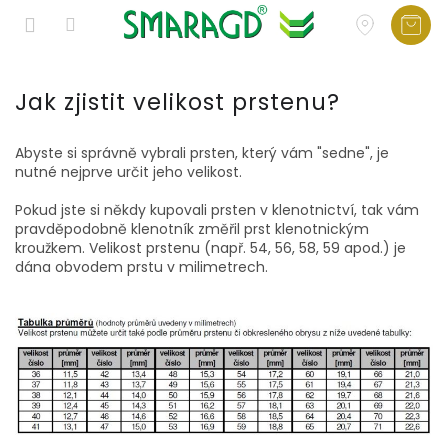
Přejít
na
Jak zjistit velikost prstenu?
obsah
Abyste si správně vybrali prsten, který vám "sedne", je
nutné nejprve určit jeho velikost.
Pokud jste si někdy kupovali prsten v klenotnictví, tak vám
pravděpodobně klenotník změřil prst klenotnickým
kroužkem. Velikost prstenu (např. 54, 56, 58, 59 apod.) je
dána obvodem prstu v milimetrech.