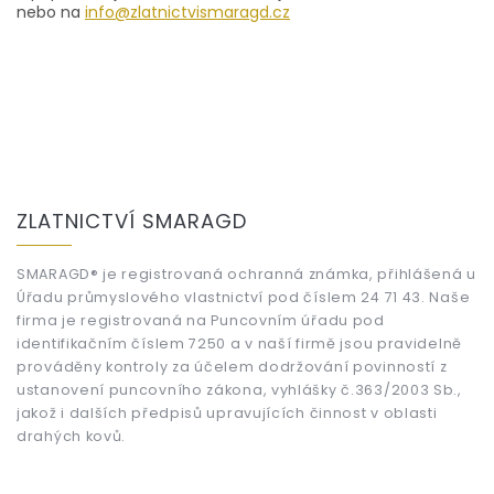
nebo na
info@zlatnictvismaragd.cz
Z
á
ZLATNICTVÍ SMARAGD
p
a
t
SMARAGD® je registrovaná ochranná známka, přihlášená u
Úřadu průmyslového vlastnictví pod číslem 24 71 43. Naše
í
firma je registrovaná na Puncovním úřadu pod
identifikačním číslem 7250 a v naší firmě jsou pravidelně
prováděny kontroly za účelem dodržování povinností z
ustanovení puncovního zákona, vyhlášky č.363/2003 Sb.,
jakož i dalších předpisů upravujících činnost v oblasti
drahých kovů.