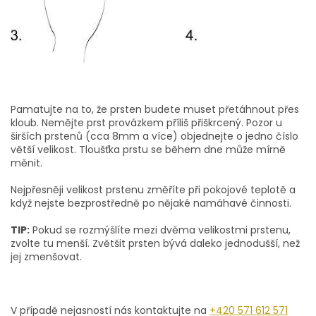
Pamatujte na to, že prsten budete muset přetáhnout přes
kloub. Nemějte prst provázkem příliš přiškrcený. Pozor u
širších prstenů (cca 8mm a více) objednejte o jedno číslo
větší velikost. Tloušťka prstu se během dne může mírně
měnit.
Nejpřesněji velikost prstenu změříte při pokojové teplotě a
když nejste bezprostředně po nějaké namáhavé činnosti.
TIP:
Pokud se rozmýšlíte mezi dvěma velikostmi prstenu,
zvolte tu menší. Zvětšit prsten bývá daleko jednodušší, než
jej zmenšovat.
V případě nejasností nás kontaktujte na
+420 571 612 571