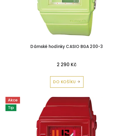
u
PRIM
9
k
t
Sunday Rose
20
ů
Dámské hodinky CASIO BGA 200-3
2 290 Kč
DO KOŠÍKU
Akce
Tip