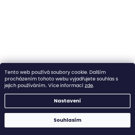
Dámské hodinky JVD JC002.1
Tento web používá soubory cookie. Dalším
procházením tohoto webu vyjadřujete souhlas s
jejich používáním.. Více informací
zde
.
3 140 Kč
Nastavení
DO KOŠÍKU
Souhlasím
Tip