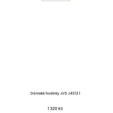
Dámské hodinky JVD J4012.1
1 320 Kč