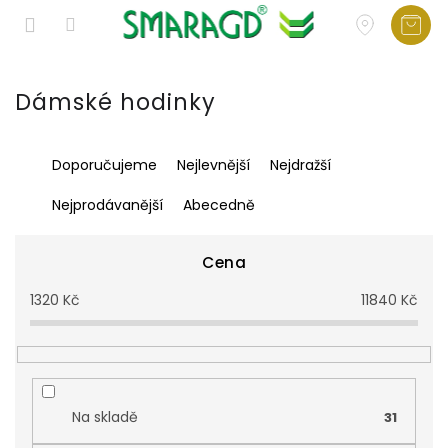
Přejít
na
Dámské hodinky
obsah
Ř
Doporučujeme
Nejlevnější
Nejdražší
a
z
Nejprodávanější
Abecedně
e
n
í
Cena
p
1320
Kč
11840
Kč
r
o
d
u
k
t
Na skladě
31
ů