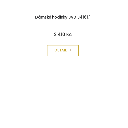
Dámské hodinky JVD J4161.1
2 410 Kč
DETAIL