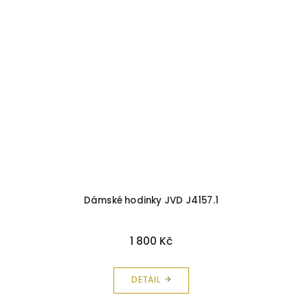
Dámské hodinky JVD J4157.1
1 800 Kč
DETAIL