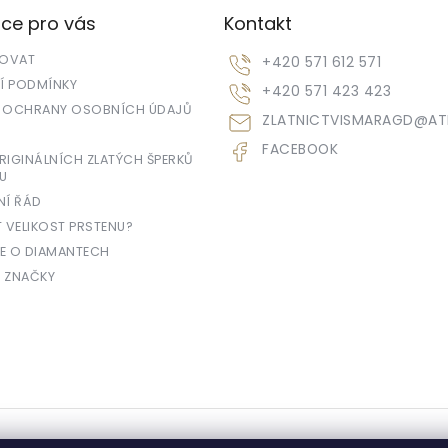
p
ce pro vás
Kontakt
r
v
POVAT
+420 571 612 571
k
y
 PODMÍNKY
+420 571 423 423
v
 OCHRANY OSOBNÍCH ÚDAJŮ
ZLATNICTVISMARAGD
@
AT
ý
p
FACEBOOK
i
IGINÁLNÍCH ZLATÝCH ŠPERKŮ
U
s
u
NÍ ŘÁD
T VELIKOST PRSTENU?
E O DIAMANTECH
 ZNAČKY