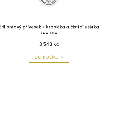
Briliantový přívesek + krabička a čistící utěrka
zdarma
3 540 Kč
DO KOŠÍKU