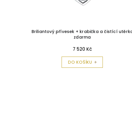
Briliantový přívesek + krabička a čistící utěrk
zdarma
7 520 Kč
DO KOŠÍKU