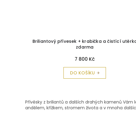
Briliantový přívesek + krabička a čistící utěrk
zdarma
7 800 Kč
DO KOŠÍKU
Přívěsky z briliantů a dalších drahých kamenů Vám 
andělem, křížkem, stromem života a v mnoha dalšíc
Z
á
p