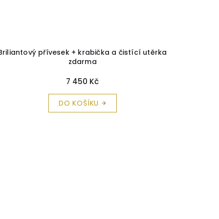
Briliantový přívesek + krabička a čistící utěrka
zdarma
7 450 Kč
DO KOŠÍKU