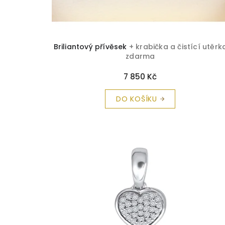
k
t
ů
Briliantový přívěsek
+ krabička a čistící utěrk
zdarma
7 850 Kč
DO KOŠÍKU