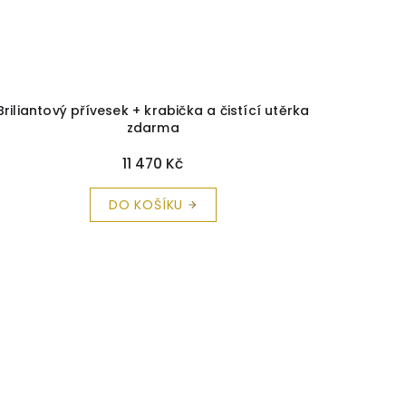
Briliantový přívesek + krabička a čistící utěrka
zdarma
11 470 Kč
DO KOŠÍKU