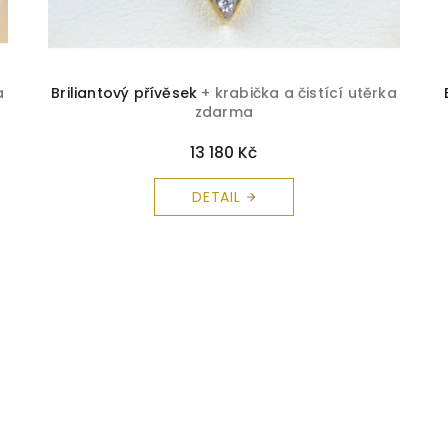
a
Briliantový přívěsek
+ krabička a čistící utěrka
zdarma
13 180 Kč
DETAIL