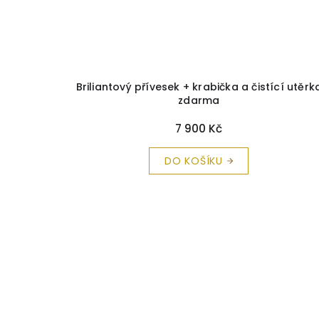
Briliantový přívesek + krabička a čistící utěrk
zdarma
7 900 Kč
DO KOŠÍKU