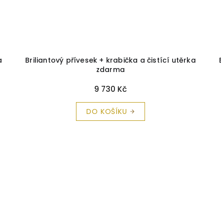
a
Briliantový přívesek + krabička a čistící utěrka
zdarma
9 730 Kč
DO KOŠÍKU