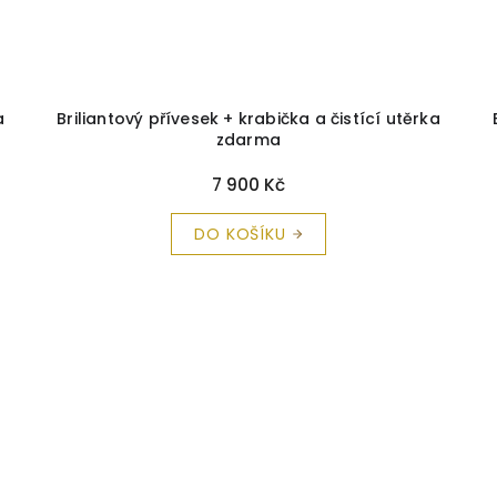
a
Briliantový přívesek + krabička a čistící utěrka
zdarma
7 900 Kč
DO KOŠÍKU