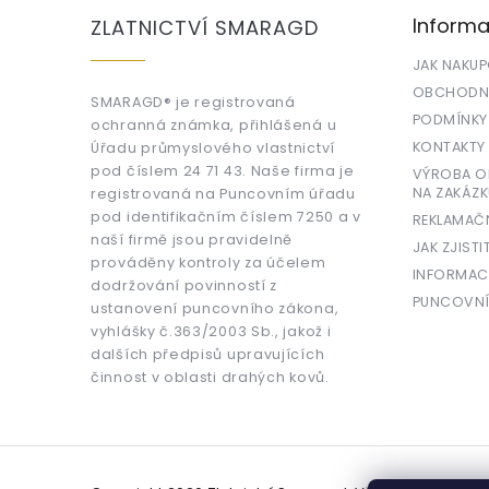
a
Informa
ZLATNICTVÍ SMARAGD
t
í
JAK NAKU
OBCHODNÍ
SMARAGD® je registrovaná
PODMÍNKY
ochranná známka, přihlášená u
KONTAKTY
Úřadu průmyslového vlastnictví
pod číslem 24 71 43. Naše firma je
VÝROBA OR
NA ZAKÁZK
registrovaná na Puncovním úřadu
pod identifikačním číslem 7250 a v
REKLAMAČ
naší firmě jsou pravidelně
JAK ZJISTI
prováděny kontroly za účelem
INFORMAC
dodržování povinností z
PUNCOVNÍ
ustanovení puncovního zákona,
vyhlášky č.363/2003 Sb., jakož i
dalších předpisů upravujících
činnost v oblasti drahých kovů.