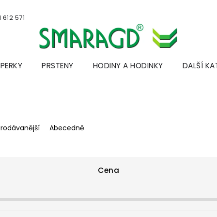
 612 571
ŠPERKY
PRSTENY
HODINY A HODINKY
DALŠÍ KA
prodávanější
Abecedně
Cena