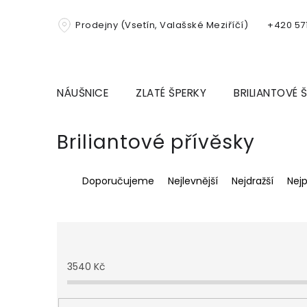
Přejít
na
Prodejny (Vsetín, Valašské Meziříčí)
+420 571
obsah
NÁUŠNICE
ZLATÉ ŠPERKY
BRILIANTOVÉ 
Briliantové přívěsky
Ř
Doporučujeme
Nejlevnější
Nejdražší
Nej
a
z
e
n
í
p
3540
Kč
r
o