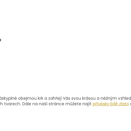
a
O
v
láskyplně obejmou krk a zahřejí Vás svou krásou a něžným vzhled
l
h tvarech. Dále na naší stránce můžete najít
přívěsky bílé zlato
á
d
a
c
í