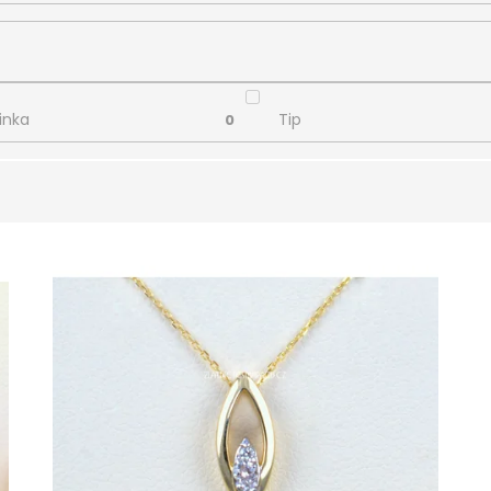
inka
Tip
0