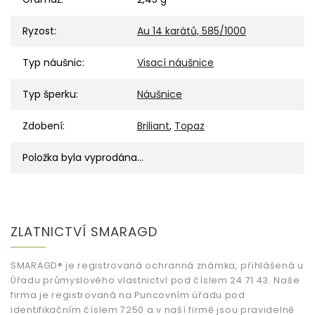
Ryzost
:
Au 14 karátů, 585/1000
Typ náušnic
:
Visací náušnice
Typ šperku
:
Náušnice
Zdobení
:
Briliant
,
Topaz
Položka byla vyprodána…
Z
á
ZLATNICTVÍ SMARAGD
p
a
t
SMARAGD® je registrovaná ochranná známka, přihlášená u
Úřadu průmyslového vlastnictví pod číslem 24 71 43. Naše
í
firma je registrovaná na Puncovním úřadu pod
identifikačním číslem 7250 a v naší firmě jsou pravidelně