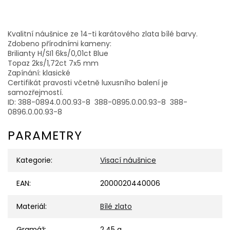
Kvalitní náušnice ze 14-ti karátového zlata bílé barvy.
Zdobeno přírodními kameny:
Brilianty H/SI1 6ks/0,01ct Blue
Topaz 2ks/1,72ct 7x5 mm
Zapínání: klasické
Certifikát pravosti včetně luxusního balení je
samozřejmostí.
ID: 388-0894.0.00.93-8 388-0895.0.00.93-8 388-
0896.0.00.93-8
PARAMETRY
Kategorie
:
Visací náušnice
EAN
:
2000020440006
Materiál
:
Bílé zlato
Gramáž
:
2,45 g