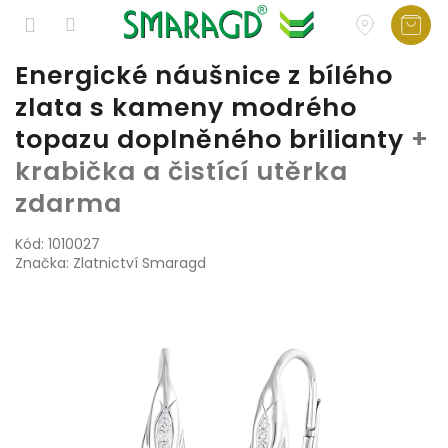
Přejít
Energické náušnice z bílého
na
zlata s kameny modrého
obsah
topazu doplněného brilianty
+
krabička a čistící utěrka
zdarma
Kód:
1010027
Značka:
Zlatnictví Smaragd