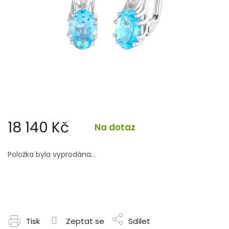
18 140 Kč
Na dotaz
Měrná
cena:
Položka byla vyprodána…
Tisk
Zeptat se
Sdílet