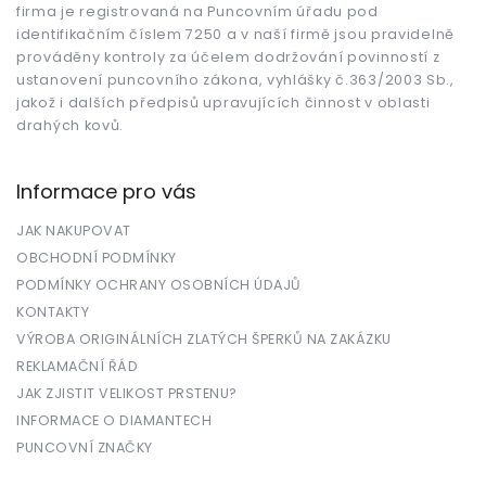
firma je registrovaná na Puncovním úřadu pod
identifikačním číslem 7250 a v naší firmě jsou pravidelně
prováděny kontroly za účelem dodržování povinností z
ustanovení puncovního zákona, vyhlášky č.363/2003 Sb.,
jakož i dalších předpisů upravujících činnost v oblasti
drahých kovů.
Informace pro vás
JAK NAKUPOVAT
OBCHODNÍ PODMÍNKY
PODMÍNKY OCHRANY OSOBNÍCH ÚDAJŮ
KONTAKTY
VÝROBA ORIGINÁLNÍCH ZLATÝCH ŠPERKŮ NA ZAKÁZKU
REKLAMAČNÍ ŘÁD
JAK ZJISTIT VELIKOST PRSTENU?
INFORMACE O DIAMANTECH
PUNCOVNÍ ZNAČKY