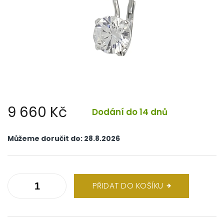
9 660 Kč
Dodání do 14 dnů
Měrná
cena:
Můžeme doručit do:
28.8.2026
PŘIDAT DO KOŠÍKU