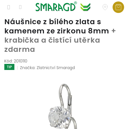
Přejít
Náušnice z bílého zlata s
na
kamenem ze zirkonu 8mm
+
obsah
krabička a čistící utěrka
zdarma
Kód:
2010110
TIP
Značka:
Zlatnictví Smaragd