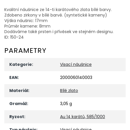
Kvalitní náušnice ze 14-ti karátového zlata bílé barvy.
Zdobeno zirkony v bílé barvě. (syntetické kameny)
Výška náušnic: 17mm
Průměr kamene: 8mm
Dodáváme také prsten i přívěsek ve stejném designu.
ID: 150-24
PARAMETRY
Kategorie
:
Visací náušnice
EAN
:
2000060140003
Materiál
:
Bílé zlato
Gramáž
:
3,05 g
Ryzost
:
Au 14 karátů, 585/1000
Typ náušnic
:
Visací náušnice