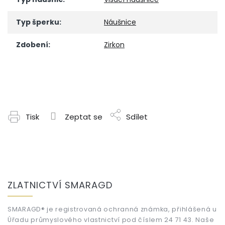
Typ šperku
:
Náušnice
Zdobení
:
Zirkon
Tisk
Zeptat se
Sdílet
Z
á
ZLATNICTVÍ SMARAGD
p
a
t
SMARAGD® je registrovaná ochranná známka, přihlášená u
Úřadu průmyslového vlastnictví pod číslem 24 71 43. Naše
í