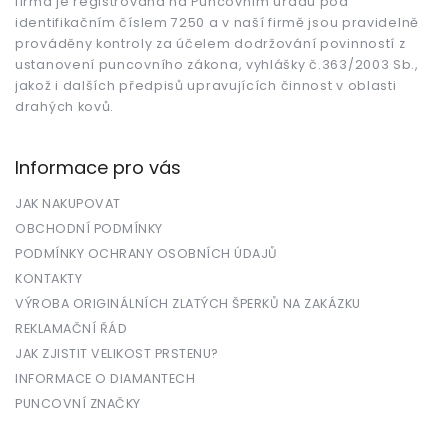
firma je registrovaná na Puncovním úřadu pod
identifikačním číslem 7250 a v naší firmě jsou pravidelně
prováděny kontroly za účelem dodržování povinností z
ustanovení puncovního zákona, vyhlášky č.363/2003 Sb.,
jakož i dalších předpisů upravujících činnost v oblasti
drahých kovů.
Informace pro vás
JAK NAKUPOVAT
OBCHODNÍ PODMÍNKY
PODMÍNKY OCHRANY OSOBNÍCH ÚDAJŮ
KONTAKTY
VÝROBA ORIGINÁLNÍCH ZLATÝCH ŠPERKŮ NA ZAKÁZKU
REKLAMAČNÍ ŘÁD
JAK ZJISTIT VELIKOST PRSTENU?
INFORMACE O DIAMANTECH
PUNCOVNÍ ZNAČKY