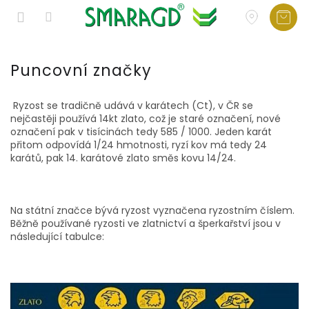
Přejít
na
Puncovní značky
obsah
Ryzost se tradičně udává v karátech (Ct), v ČR se
nejčastěji používá 14kt zlato, což je staré označení, nové
označení pak v tisícinách tedy 585 / 1000. Jeden karát
přitom odpovídá 1/24 hmotnosti, ryzí kov má tedy 24
karátů, pak 14. karátové zlato směs kovu 14/24.
Na státní značce bývá ryzost vyznačena ryzostním číslem.
Běžně používané ryzosti ve zlatnictví a šperkařství jsou v
následující tabulce: