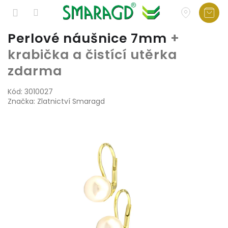
Přejít
Perlové náušnice 7mm
+
na
krabička a čistící utěrka
obsah
zdarma
Kód:
3010027
Značka:
Zlatnictví Smaragd