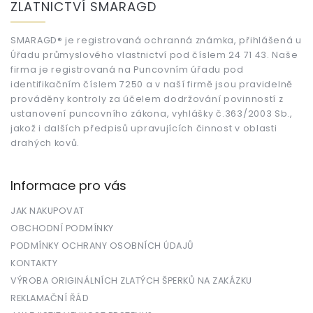
ZLATNICTVÍ SMARAGD
p
a
t
SMARAGD® je registrovaná ochranná známka, přihlášená u
Úřadu průmyslového vlastnictví pod číslem 24 71 43. Naše
í
firma je registrovaná na Puncovním úřadu pod
identifikačním číslem 7250 a v naší firmě jsou pravidelně
prováděny kontroly za účelem dodržování povinností z
ustanovení puncovního zákona, vyhlášky č.363/2003 Sb.,
jakož i dalších předpisů upravujících činnost v oblasti
drahých kovů.
Informace pro vás
JAK NAKUPOVAT
OBCHODNÍ PODMÍNKY
PODMÍNKY OCHRANY OSOBNÍCH ÚDAJŮ
KONTAKTY
VÝROBA ORIGINÁLNÍCH ZLATÝCH ŠPERKŮ NA ZAKÁZKU
REKLAMAČNÍ ŘÁD