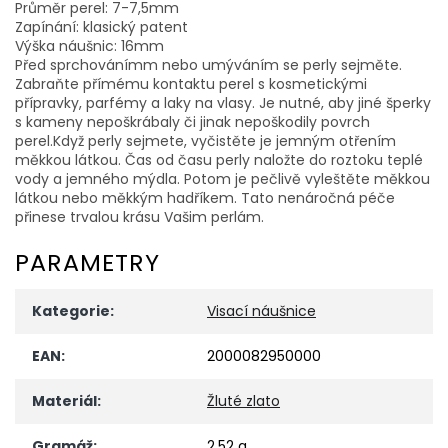
Průměr perel: 7-7,5mm
Zapínání: klasický patent
Výška náušnic: 16mm
Před sprchovánímm nebo umýváním se perly sejměte.
Zabraňte přímému kontaktu perel s kosmetickými
přípravky, parfémy a laky na vlasy. Je nutné, aby jiné šperky
s kameny nepoškrábaly či jinak nepoškodily povrch
perel.Když perly sejmete, vyčistěte je jemným otřením
měkkou látkou. Čas od času perly naložte do roztoku teplé
vody a jemného mýdla. Potom je pečlivě vyleštěte měkkou
látkou nebo měkkým hadříkem. Tato nenáročná péče
přinese trvalou krásu Vašim perlám.
PARAMETRY
Kategorie
:
Visací náušnice
EAN
:
2000082950000
Materiál
:
Žluté zlato
Gramáž
:
2,52 g