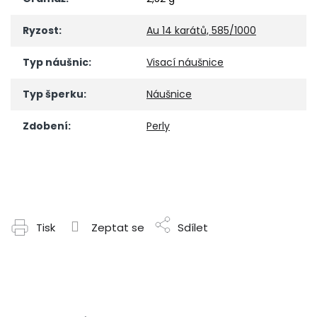
Ryzost
:
Au 14 karátů, 585/1000
Typ náušnic
:
Visací náušnice
Typ šperku
:
Náušnice
Zdobení
:
Perly
Tisk
Zeptat se
Sdílet
Z
á