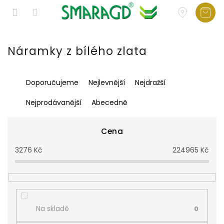
Přejít
na
Náramky z bílého zlata
obsah
Ř
Doporučujeme
Nejlevnější
Nejdražší
a
z
Nejprodávanější
Abecedně
e
n
í
Cena
p
3276
Kč
224965
Kč
r
o
d
u
k
t
Na skladě
0
ů