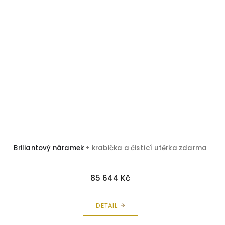
Briliantový náramek
+ krabička a čistící utěrka zdarma
85 644 Kč
DETAIL