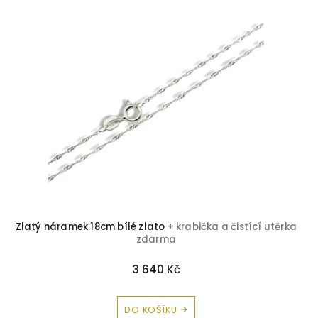
Zlatý náramek 18cm bílé zlato
+ krabička a čistící utěrka
zdarma
3 640 Kč
DO KOŠÍKU