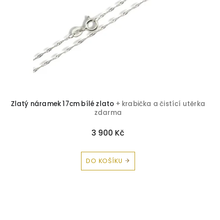
r
o
Perly
1
d
u
Rubín
1
k
t
Smaragd
1
ů
Zirkon
1
Zlatý náramek 17cm bílé zlato
+ krabička a čistící utěrka
Peridot
1
zdarma
3 900 Kč
DO KOŠÍKU