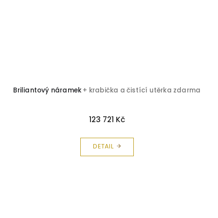
Briliantový náramek
+ krabička a čistící utěrka zdarma
123 721 Kč
DETAIL