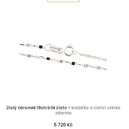
Zlatý náramek 18cm bílé zlato
+ krabička a čistící utěrka
zdarma
5 720 Kč