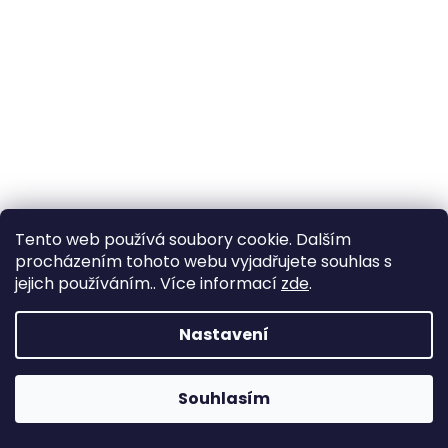
Tento web používá soubory cookie. Dalším
procházením tohoto webu vyjadřujete souhlas s
jejich používáním.. Více informací
zde
.
Opálový náramek
+ krabička a čistící utěrka zdarma
Nastavení
53 079 Kč
Souhlasím
DO KOŠÍKU