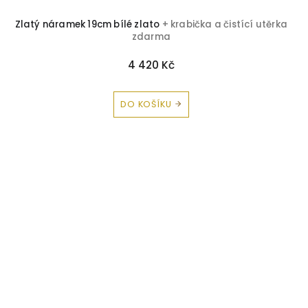
Zlatý náramek 19cm bílé zlato
+ krabička a čistící utěrka
zdarma
4 420 Kč
DO KOŠÍKU