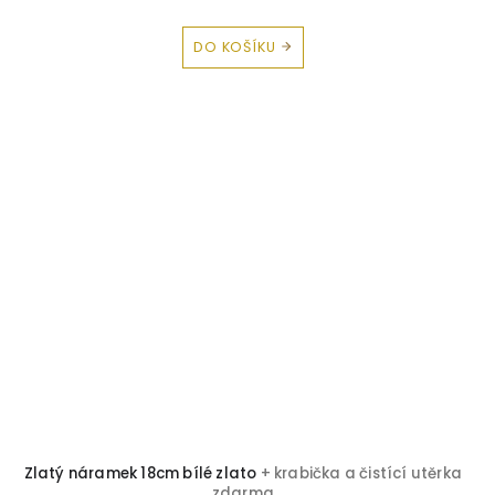
DO KOŠÍKU
Zlatý náramek 18cm bílé zlato
+ krabička a čistící utěrka
zdarma