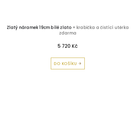
Zlatý náramek 19cm bílé zlato
+ krabička a čistící utěrka
zdarma
5 720 Kč
DO KOŠÍKU