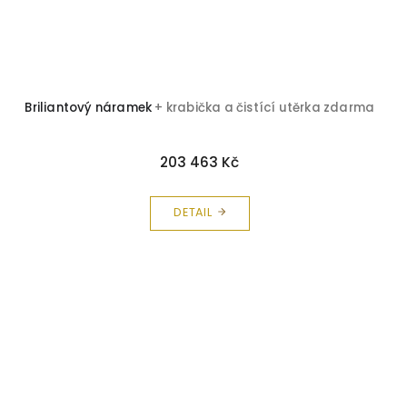
Briliantový náramek
+ krabička a čistící utěrka zdarma
203 463 Kč
DETAIL