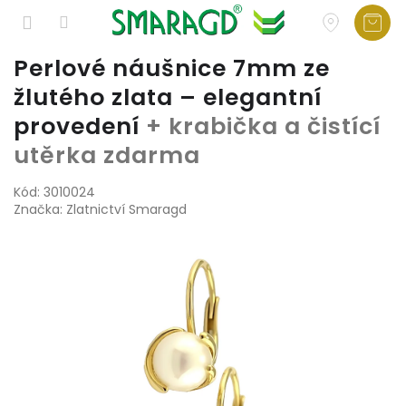
Přejít
Perlové náušnice 7mm ze
na
žlutého zlata – elegantní
obsah
provedení
+ krabička a čistící
utěrka zdarma
Kód:
3010024
Značka:
Zlatnictví Smaragd