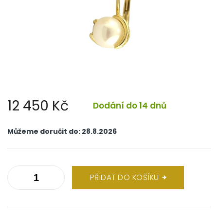
12 450 Kč
Dodání do 14 dnů
Měrná
cena:
Můžeme doručit do:
28.8.2026
PŘIDAT DO KOŠÍKU