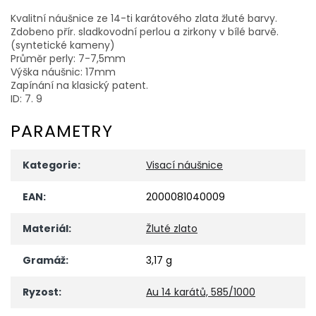
Kvalitní náušnice ze 14-ti karátového zlata žluté barvy.
Zdobeno přír. sladkovodní perlou a zirkony v bílé barvě.
(syntetické kameny)
Průměr perly: 7-7,5mm
Výška náušnic: 17mm
Zapínání na klasický patent.
ID: 7. 9
PARAMETRY
Kategorie
:
Visací náušnice
EAN
:
2000081040009
Materiál
:
Žluté zlato
Gramáž
:
3,17 g
Ryzost
:
Au 14 karátů, 585/1000