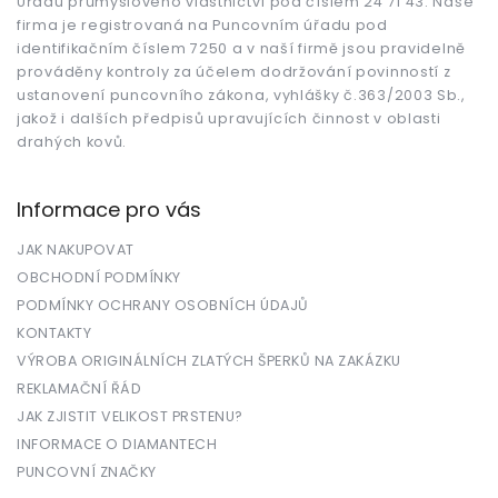
Úřadu průmyslového vlastnictví pod číslem 24 71 43. Naše
í
firma je registrovaná na Puncovním úřadu pod
identifikačním číslem 7250 a v naší firmě jsou pravidelně
prováděny kontroly za účelem dodržování povinností z
ustanovení puncovního zákona, vyhlášky č.363/2003 Sb.,
jakož i dalších předpisů upravujících činnost v oblasti
drahých kovů.
Informace pro vás
JAK NAKUPOVAT
OBCHODNÍ PODMÍNKY
PODMÍNKY OCHRANY OSOBNÍCH ÚDAJŮ
KONTAKTY
VÝROBA ORIGINÁLNÍCH ZLATÝCH ŠPERKŮ NA ZAKÁZKU
REKLAMAČNÍ ŘÁD
JAK ZJISTIT VELIKOST PRSTENU?
INFORMACE O DIAMANTECH
PUNCOVNÍ ZNAČKY