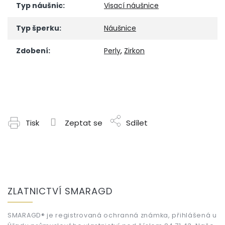
Typ náušnic
:
Visací náušnice
Typ šperku
:
Náušnice
Zdobení
:
Perly
,
Zirkon
Tisk
Zeptat se
Sdílet
Z
á
ZLATNICTVÍ SMARAGD
p
a
t
SMARAGD® je registrovaná ochranná známka, přihlášená u