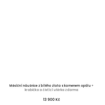
Měsíční náušnice z bílého zlata s kamenem opálu
+
krabička a čistící utěrka zdarma
13 900 Kč