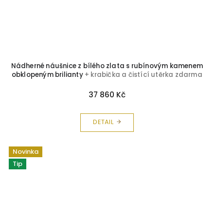
Nádherné náušnice z bílého zlata s rubínovým kamenem
obklopeným brilianty
+ krabička a čistící utěrka zdarma
37 860 Kč
DETAIL
Novinka
Tip