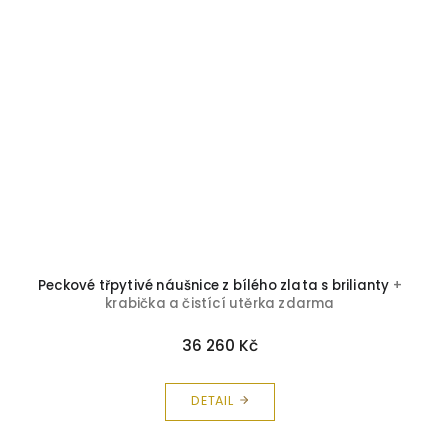
Peckové třpytivé náušnice z bílého zlata s brilianty
+
krabička a čistící utěrka zdarma
36 260 Kč
DETAIL