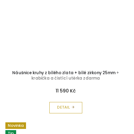
Náušnice kruhy z bílého zlata + bílé zirkony 25mm
+
krabička a čistící utěrka zdarma
11 590 Kč
DETAIL
Novinka
Tip