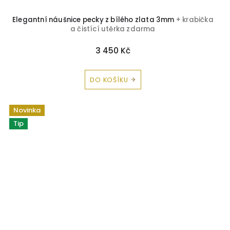
Elegantní náušnice pecky z bílého zlata 3mm
+ krabička
a čistící utěrka zdarma
3 450 Kč
DO KOŠÍKU
Novinka
Tip