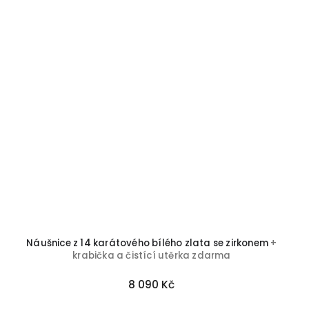
Náušnice z 14 karátového bílého zlata se zirkonem
+
krabička a čistící utěrka zdarma
8 090 Kč