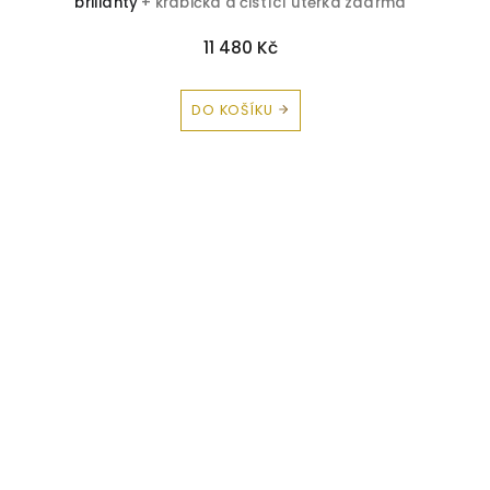
brilianty
+ krabička a čistící utěrka zdarma
11 480 Kč
DO KOŠÍKU