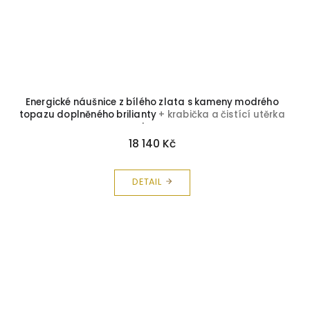
Energické náušnice z bílého zlata s kameny modrého
topazu doplněného brilianty
+ krabička a čistící utěrka
zdarma
18 140 Kč
DETAIL