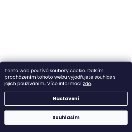
Tento web používá soubory cookie. Dalším
procházením tohoto webu vyjadřujete souhlas s
jejich používáním.. Více informací
zde
.
Nastavení
Smaragdové náušnice z bílého zlata s briliantovým
okvětím
+ krabička a čistící utěrka zdarma
Souhlasím
27 820 Kč