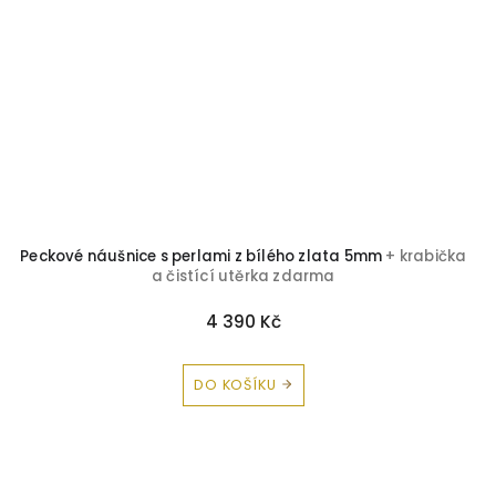
Peckové náušnice s perlami z bílého zlata 5mm
+ krabička
a čistící utěrka zdarma
4 390 Kč
DO KOŠÍKU