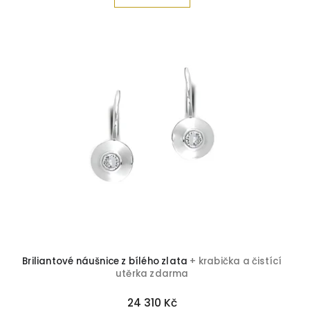
Záhněda
3
Briliant-Safír
3
Briliant-Ametyst
2
Briliant-Citrín
1
Briliant-Topaz
1
Briliantové náušnice z bílého zlata
+ krabička a čistící
utěrka zdarma
24 310 Kč