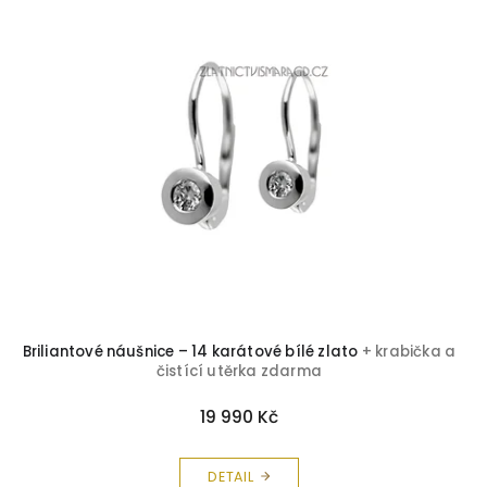
Safír
20
Smaragd
7
Topaz
34
Tyrkys
3
Zirkon
100
Korál
1
Avanturín
1
Briliantové náušnice – 14 karátové bílé zlato
+ krabička a
čistící utěrka zdarma
Peridot
1
19 990 Kč
Olivín
4
DETAIL