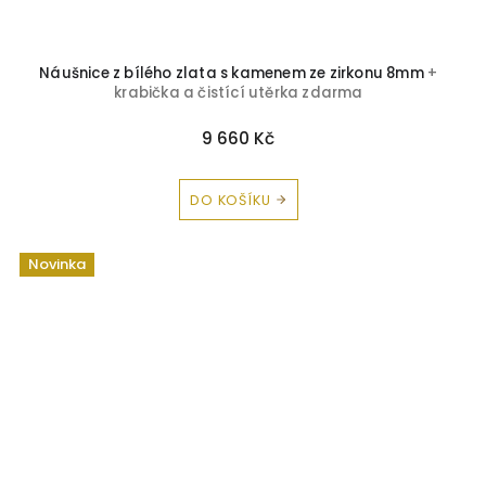
Náušnice z bílého zlata s kamenem ze zirkonu 8mm
+
krabička a čistící utěrka zdarma
9 660 Kč
DO KOŠÍKU
Novinka