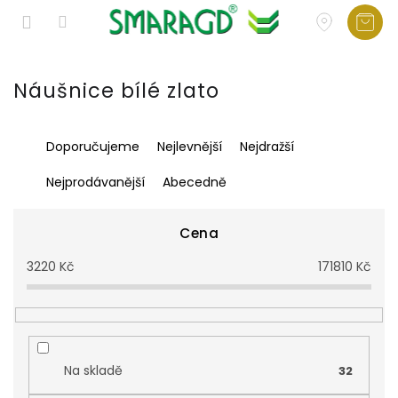
Přejít
na
Náušnice bílé zlato
obsah
Ř
Doporučujeme
Nejlevnější
Nejdražší
a
z
Nejprodávanější
Abecedně
e
n
í
Cena
p
3220
Kč
171810
Kč
r
o
d
u
k
t
Na skladě
32
ů