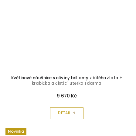
Květinové náušnice s olivíny brilianty z bílého zlata
+
krabička a čistící utěrka zdarma
9 670 Kč
DETAIL
Novinka