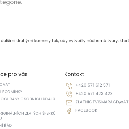
tegorie.
y a dalšími drahými kameny tak, aby vytvořily nádherné tvary, kte
ce pro vás
Kontakt
POVAT
+420 571 612 571
 PODMÍNKY
+420 571 423 423
 OCHRANY OSOBNÍCH ÚDAJŮ
ZLATNICTVISMARAGD
@
AT
FACEBOOK
IGINÁLNÍCH ZLATÝCH ŠPERKŮ
U
NÍ ŘÁD