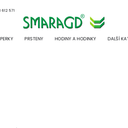
 612 571
ŠPERKY
PRSTENY
HODINY A HODINKY
DALŠÍ KA