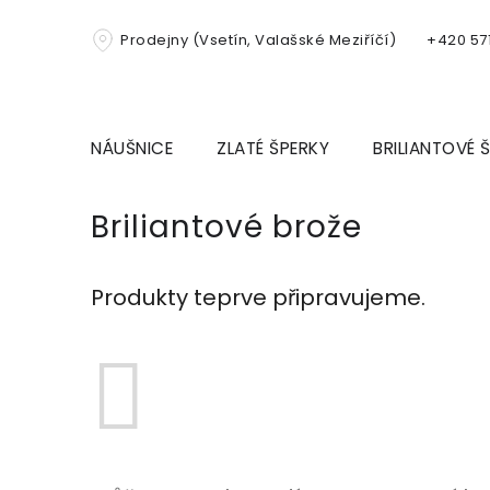
Přejít
na
Prodejny (Vsetín, Valašské Meziříčí)
+420 571
obsah
NÁUŠNICE
ZLATÉ ŠPERKY
BRILIANTOVÉ 
Briliantové brože
Produkty teprve připravujeme.