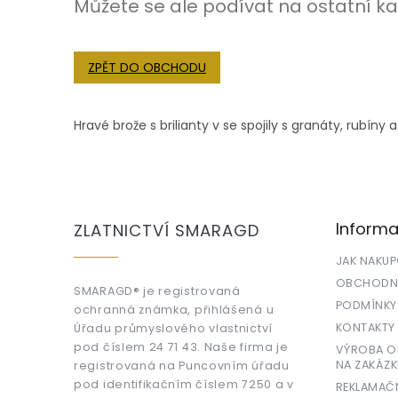
Můžete se ale podívat na ostatní ka
ZPĚT DO OBCHODU
Hravé brože s brilianty v se spojily s granáty, rubín
Z
á
p
a
Informa
ZLATNICTVÍ SMARAGD
t
í
JAK NAKU
OBCHODNÍ
SMARAGD® je registrovaná
PODMÍNKY
ochranná známka, přihlášená u
KONTAKTY
Úřadu průmyslového vlastnictví
pod číslem 24 71 43. Naše firma je
VÝROBA OR
NA ZAKÁZK
registrovaná na Puncovním úřadu
pod identifikačním číslem 7250 a v
REKLAMAČ