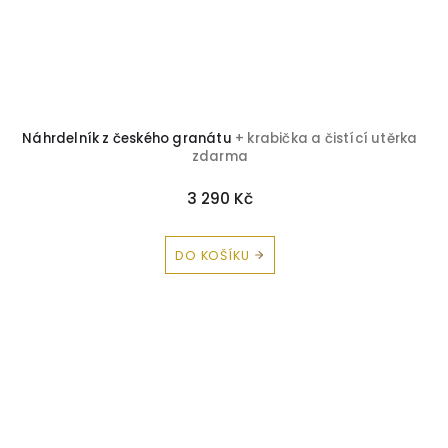
Náhrdelník z českého granátu
+ krabička a čistící utěrka
zdarma
3 290 Kč
DO KOŠÍKU