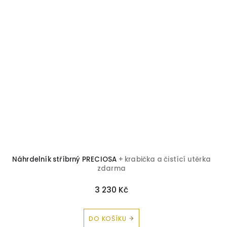
Náhrdelník stříbrný PRECIOSA
+ krabička a čistící utěrka
zdarma
3 230 Kč
DO KOŠÍKU