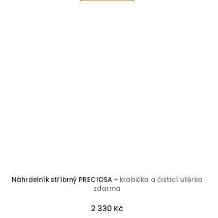
Náhrdelník stříbrný PRECIOSA
+ krabička a čistící utěrka
zdarma
2 330 Kč