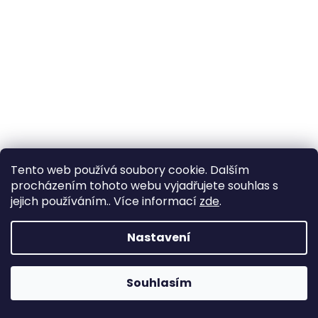
Tento web používá soubory cookie. Dalším
Náhrdelník z českého granátu
+ krabička a čistící utěrka
procházením tohoto webu vyjadřujete souhlas s
zdarma
jejich používáním.. Více informací
zde
.
3 290 Kč
Nastavení
DO KOŠÍKU
Souhlasím