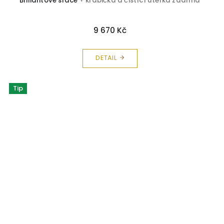
Briliantové srdce
+ krabička a čistící utěrka zdarma
9 670 Kč
DETAIL
Tip