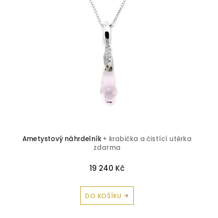
Topaz
6
Turmalín
2
Zirkon
18
Korál
1
Kubická zirkonie
2
Peridot
1
Ametystový náhrdelník
+ krabička a čistící utěrka
zdarma
19 240 Kč
DO KOŠÍKU