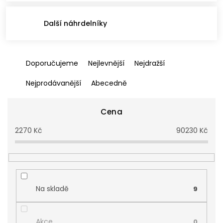
Další náhrdelníky
Ř
Doporučujeme
Nejlevnější
Nejdražší
a
z
Nejprodávanější
Abecedně
e
n
í
Cena
p
2270
Kč
90230
Kč
r
o
d
u
k
t
Na skladě
9
ů
Akce
0