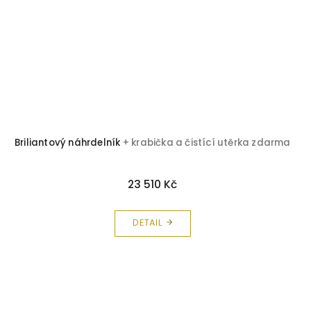
Briliantový náhrdelník
+ krabička a čistící utěrka zdarma
23 510 Kč
DETAIL