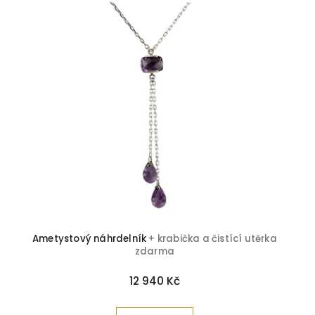
Ametystový náhrdelník
+ krabička a čistící utěrka
zdarma
12 940 Kč