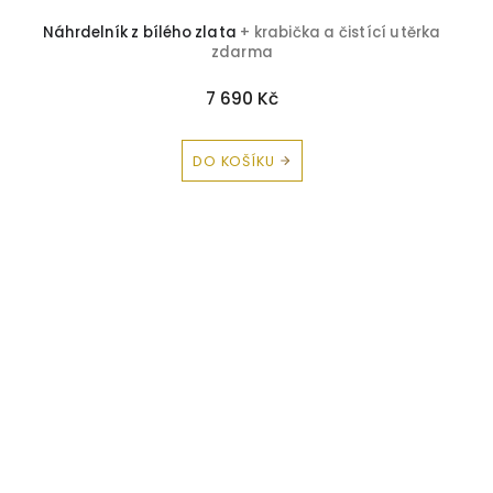
Náhrdelník z bílého zlata
+ krabička a čistící utěrka
zdarma
7 690 Kč
DO KOŠÍKU