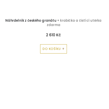
Náhrdelník z českého granátu
+ krabička a čistící utěrka
zdarma
2 610 Kč
DO KOŠÍKU