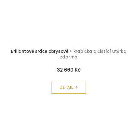
Briliantové srdce obrysové
+ krabička a čistící utěrka
zdarma
32 660 Kč
DETAIL