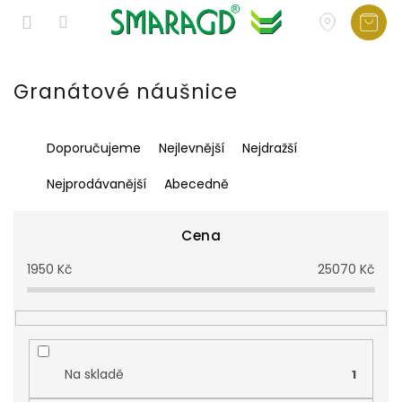
Přejít
na
Granátové náušnice
obsah
Ř
Doporučujeme
Nejlevnější
Nejdražší
a
z
Nejprodávanější
Abecedně
e
n
í
Cena
p
1950
Kč
25070
Kč
r
o
d
u
k
t
Na skladě
1
ů