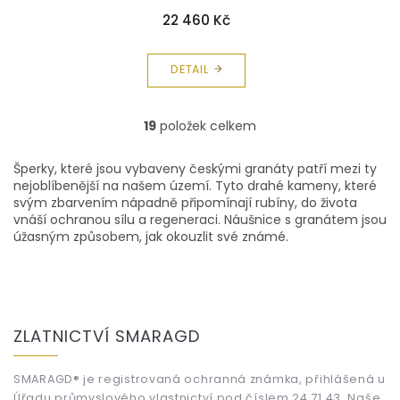
22 460 Kč
DETAIL
19
položek celkem
O
v
l
Šperky, které jsou vybaveny českými granáty patří mezi ty
á
nejoblíbenější na našem území. Tyto drahé kameny, které
d
svým zbarvením nápadně připomínají rubíny, do života
a
vnáší ochranou sílu a regeneraci. Náušnice s granátem jsou
c
úžasným způsobem, jak okouzlit své známé.
í
p
r
v
Z
k
á
ZLATNICTVÍ SMARAGD
y
p
v
a
ý
t
SMARAGD® je registrovaná ochranná známka, přihlášená u
p
Úřadu průmyslového vlastnictví pod číslem 24 71 43. Naše