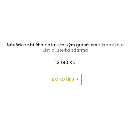
Náušnice z bílého zlata s českým granátem
+ krabička a
čistící utěrka zdarma
13 190 Kč
DO KOŠÍKU