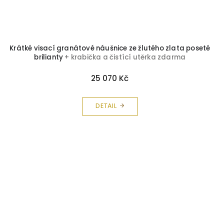
Krátké visací granátové náušnice ze žlutého zlata poseté
brilianty
+ krabička a čistící utěrka zdarma
25 070 Kč
DETAIL