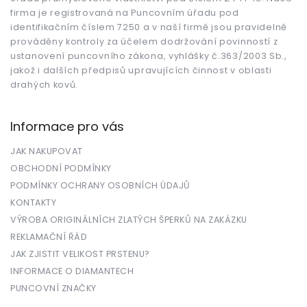
í
i
firma je registrovaná na Puncovním úřadu pod
s
identifikačním číslem 7250 a v naší firmě jsou pravidelně
u
prováděny kontroly za účelem dodržování povinností z
ustanovení puncovního zákona, vyhlášky č.363/2003 Sb.,
jakož i dalších předpisů upravujících činnost v oblasti
drahých kovů.
Informace pro vás
JAK NAKUPOVAT
OBCHODNÍ PODMÍNKY
PODMÍNKY OCHRANY OSOBNÍCH ÚDAJŮ
KONTAKTY
VÝROBA ORIGINÁLNÍCH ZLATÝCH ŠPERKŮ NA ZAKÁZKU
REKLAMAČNÍ ŘÁD
JAK ZJISTIT VELIKOST PRSTENU?
INFORMACE O DIAMANTECH
PUNCOVNÍ ZNAČKY