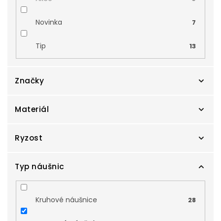
Novinka
7
Tip
13
Značky
Materiál
Cutie
0
Preciosa
Ryzost
1
Bílé zlato
82
Zlatnictví Smaragd
110
Kombinované zlato
Typ náušnic
8
Au 14 karátů, 585/1000
149
Zodiax
43
Stříbro
1
Au 18 karátů, 750/1000
4
Kruhové náušnice
28
Žluté zlato
63
Ag 925/1000
1