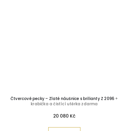
Čtvercové pecky – Zlaté náušnice s brilianty Z 2096
+
krabička a čistící utěrka zdarma
20 080 Kč