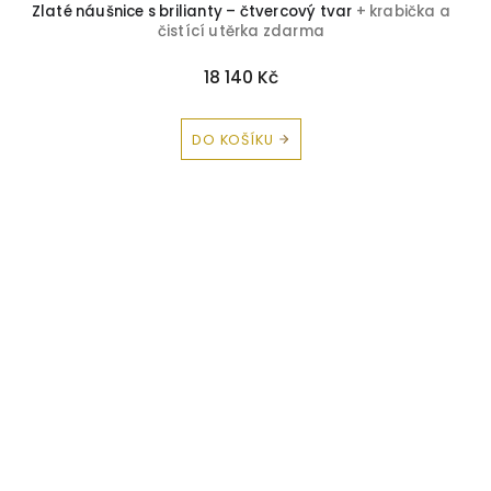
Zlaté náušnice s brilianty – čtvercový tvar
+ krabička a
čistící utěrka zdarma
18 140 Kč
DO KOŠÍKU