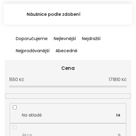
Náušnice podle zdobení
Ř
Doporučujeme
Nejlevnější
Nejdražší
a
z
Nejprodávanější
Abecedně
e
n
í
Cena
p
1550
Kč
171810
Kč
r
o
d
u
k
t
Na skladě
14
ů
Akce
0