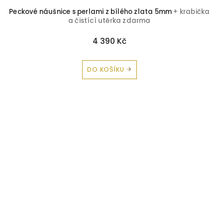
Peckové náušnice s perlami z bílého zlata 5mm
+ krabička
a čistící utěrka zdarma
4 390 Kč
DO KOŠÍKU