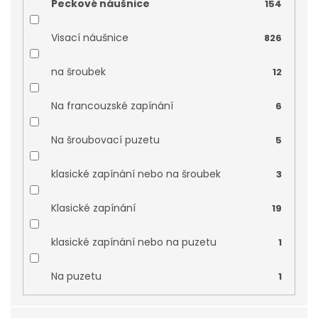
Peckové náušnice
154
Růžové zlato
0
Visací náušnice
826
rhodiované stříbro
0
na šroubek
12
rhodiované stříbr
0
Na francouzské zapínání
6
rhodiované stříbro 925/1000
0
Na šroubovací puzetu
5
Žluté zlato 585/1000
0
klasické zapínání nebo na šroubek
3
Klasické zapínání
19
klasické zapínání nebo na puzetu
1
Na puzetu
1