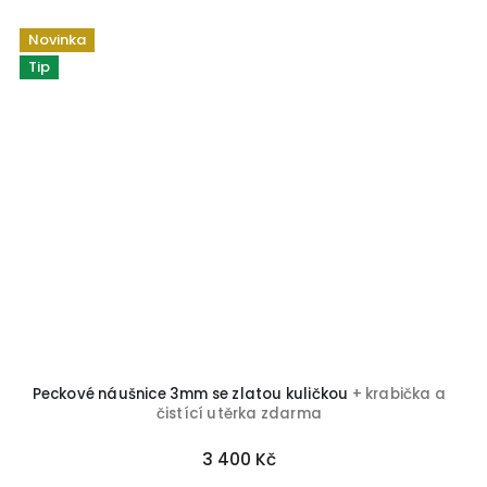
Novinka
Tip
Peckové náušnice 3mm se zlatou kuličkou
+ krabička a
čistící utěrka zdarma
3 400 Kč