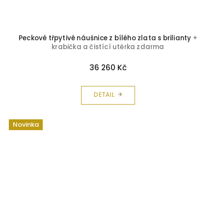
Peckové třpytivé náušnice z bílého zlata s brilianty
+
krabička a čistící utěrka zdarma
36 260 Kč
DETAIL
Novinka