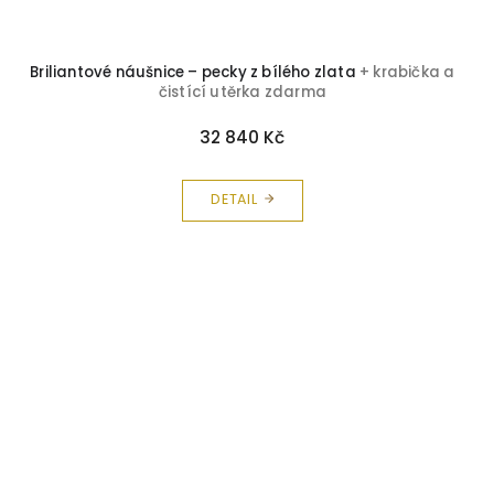
Briliantové náušnice – pecky z bílého zlata
+ krabička a
čistící utěrka zdarma
32 840 Kč
DETAIL