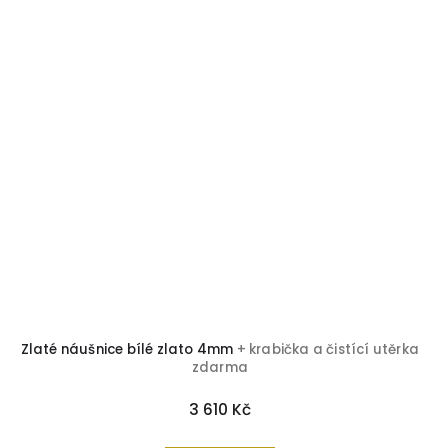
Zlaté náušnice bílé zlato 4mm
+ krabička a čistící utěrka
zdarma
3 610 Kč