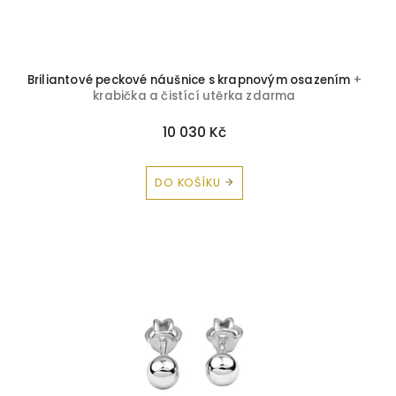
ů
Krystal
1
Onyx
0
Briliantové peckové náušnice s krapnovým osazením
+
krabička a čistící utěrka zdarma
Opál
0
10 030 Kč
Perly
19
DO KOŠÍKU
Rubín
1
Safír
2
Smaragd
1
Topaz
1
Tyrkys
0