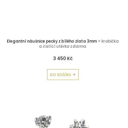
Zirkon
38
Korál
3
Avanturín
0
Elegantní náušnice pecky z bílého zlata 3mm
+ krabička
Chryzopras
2
a čistící utěrka zdarma
Peridot
0
3 450 Kč
Olivín
1
DO KOŠÍKU
Záhněda
0
Briliant-Safír
0
Briliant-Ametyst
0
Briliant-Citrín
0