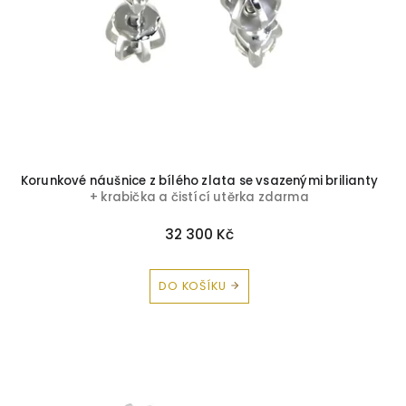
Briliant-Topaz
0
Zirkon-Spinel
0
Korunkové náušnice z bílého zlata se vsazenými brilianty
+ krabička a čistící utěrka zdarma
32 300 Kč
DO KOŠÍKU