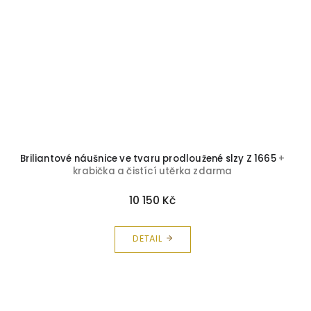
Briliantové náušnice ve tvaru prodloužené slzy Z 1665
+
krabička a čistící utěrka zdarma
10 150 Kč
DETAIL