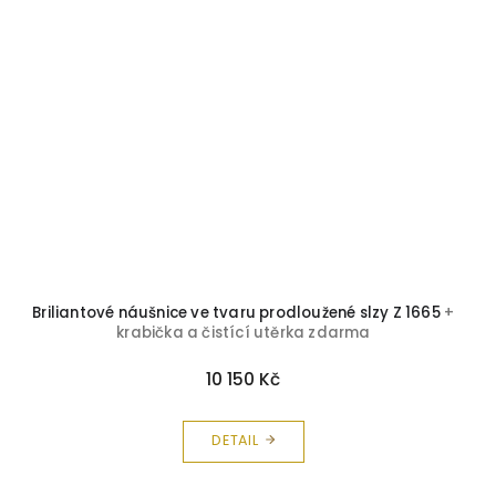
Briliantové náušnice ve tvaru prodloužené slzy Z 1665
+
krabička a čistící utěrka zdarma
10 150 Kč
DETAIL