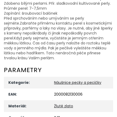
Zdobeno bílými perlami. Přír. sladkovodní kultivované perly.
Průměr perel: 7-7,5mm
Zapínání: šroubovací balónek
Před sprchováním nebo umýváním se perly
sejměte.Zabraňte přímému kontaktu perel s kosmetickými
přípravky, parfémy a laky na vlasy. Je nutné, aby jiné šperky
s kameny nepoškrábaly či jinak nepoškodily povrch
perel.Když perly sejmete, vyčistěte je jemným otřením
měkkou látkou. Čas od času perly naložte do roztoku teplé
vody a jemného mýdla. Pak je pečlivě vyleštěte měkkou
látkou nebo hadříkem. Tato nenáročná péče přinese
trvalou krásu Vašim perlám.
PARAMETRY
Kategorie
:
Náušnice pecky a pecičky
EAN
:
2000082130006
Materiál
:
Žluté zlato