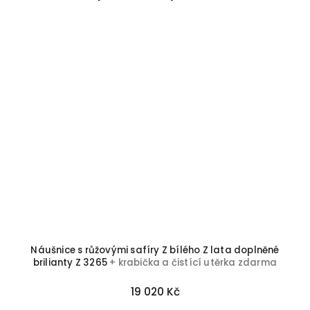
Náušnice s růžovými safíry Z bílého Z lata doplněné
P
brilianty Z 3265
+ krabička a čistící utěrka zdarma
19 020 Kč