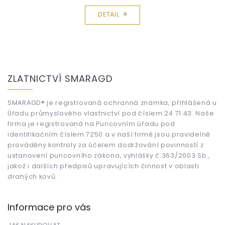
DETAIL
Z
á
ZLATNICTVÍ SMARAGD
p
a
t
SMARAGD® je registrovaná ochranná známka, přihlášená u
Úřadu průmyslového vlastnictví pod číslem 24 71 43. Naše
í
firma je registrovaná na Puncovním úřadu pod
identifikačním číslem 7250 a v naší firmě jsou pravidelně
prováděny kontroly za účelem dodržování povinností z
ustanovení puncovního zákona, vyhlášky č.363/2003 Sb.,
jakož i dalších předpisů upravujících činnost v oblasti
drahých kovů.
Informace pro vás