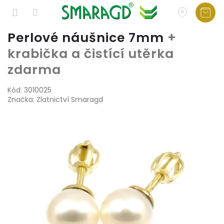
Přejít
Perlové náušnice 7mm
+
na
krabička a čistící utěrka
obsah
zdarma
Kód:
3010025
Značka:
Zlatnictví Smaragd