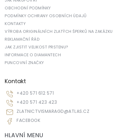
JAK NAKUPOVAT
OBCHODNÍ PODMÍNKY
PODMÍNKY OCHRANY OSOBNÍCH ÚDAJŮ
KONTAKTY
VÝROBA ORIGINÁLNÍCH ZLATÝCH ŠPERKŮ NA ZAKÁZKU
REKLAMAČNÍ ŘÁD
JAK ZJISTIT VELIKOST PRSTENU?
INFORMACE O DIAMANTECH
PUNCOVNÍ ZNAČKY
Kontakt
+420 571 612 571
+420 571 423 423
ZLATNICTVISMARAGD
@
ATLAS.CZ
FACEBOOK
HLAVNÍ MENU