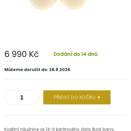
6 990 Kč
Dodání do 14 dnů
Měrná
cena:
Můžeme doručit do:
26.8.2026
PŘIDAT DO KOŠÍKU
Kvalitní náušnice ze 14-ti karátového zlata žluté barvy.