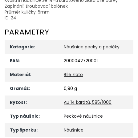
Kvalitní náušnice ze 14-ti karátového zlata bílé barvy.
Zapínání: šroubovací balónek
Průměr kuličky: 5mm
ID: 24
PARAMETRY
Kategorie
:
Náušnice pecky a pecičky
EAN
:
2000042720001
Materiál
:
Bílé zlato
Gramáž
:
0,90 g
Ryzost
:
Au 14 karátů, 585/1000
Typ náušnic
:
Peckové náušnice
Typ šperku
:
Náušnice