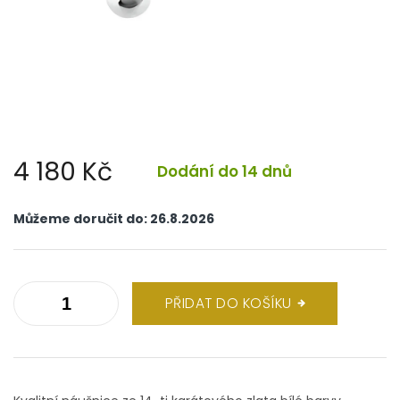
4 180 Kč
Dodání do 14 dnů
Měrná
cena:
Můžeme doručit do:
26.8.2026
PŘIDAT DO KOŠÍKU