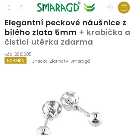
Přejít
Elegantní peckové náušnice z
na
bílého zlata 5mm
+ krabička a
obsah
čistící utěrka zdarma
Kód:
2010085
NOVINKA
Značka:
Zlatnictví Smaragd