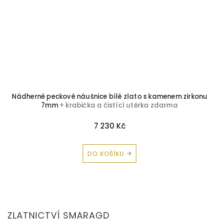
Nádherné peckové náušnice bílé zlato s kamenem zirkonu
7mm
+ krabička a čistící utěrka zdarma
7 230 Kč
DO KOŠÍKU
Z
á
ZLATNICTVÍ SMARAGD