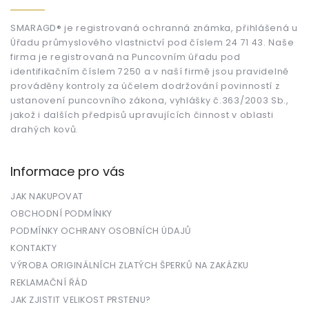
p
a
t
SMARAGD® je registrovaná ochranná známka, přihlášená u
Úřadu průmyslového vlastnictví pod číslem 24 71 43. Naše
í
firma je registrovaná na Puncovním úřadu pod
identifikačním číslem 7250 a v naší firmě jsou pravidelně
prováděny kontroly za účelem dodržování povinností z
ustanovení puncovního zákona, vyhlášky č.363/2003 Sb.,
jakož i dalších předpisů upravujících činnost v oblasti
drahých kovů.
Informace pro vás
JAK NAKUPOVAT
OBCHODNÍ PODMÍNKY
PODMÍNKY OCHRANY OSOBNÍCH ÚDAJŮ
KONTAKTY
VÝROBA ORIGINÁLNÍCH ZLATÝCH ŠPERKŮ NA ZAKÁZKU
REKLAMAČNÍ ŘÁD
JAK ZJISTIT VELIKOST PRSTENU?