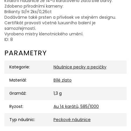
Kvalitní náušnice ze 14-ti karátového zlata bílé barvy.
Zdobeno přírodními kameny:
Brilianty SI/H 2ks/0,26ct
Dodáváme také prsten a přívěsek ve stejném designu.
Certifikát pravosti včetně luxusního balení je
samozřejmostí.
Vyrobeno mistry klenotnického umění.
ID: 8
PARAMETRY
Kategorie
:
Náušnice pecky a pecičky
Materiál
:
Bílé zlato
Gramáž
:
1,3 g
Ryzost
:
Au 14 karátů, 585/1000
Typ náušnic
:
Peckové náušnice