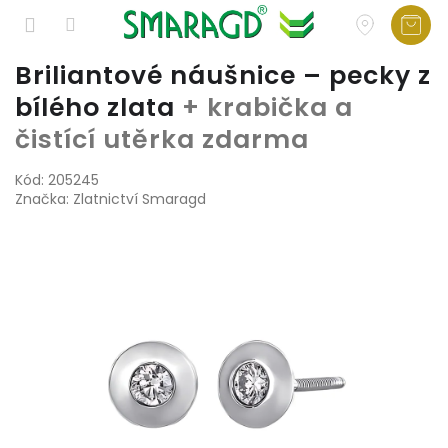
Přejít
Briliantové náušnice – pecky z
na
bílého zlata
+ krabička a
obsah
čistící utěrka zdarma
Kód:
205245
Značka:
Zlatnictví Smaragd