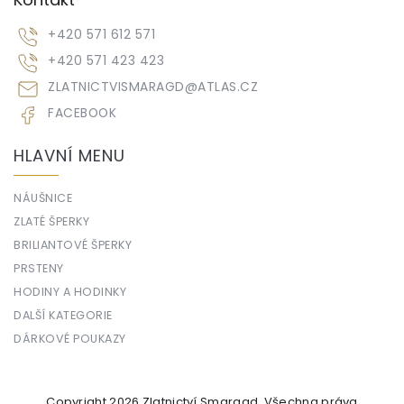
+420 571 612 571
+420 571 423 423
ZLATNICTVISMARAGD
@
ATLAS.CZ
FACEBOOK
HLAVNÍ MENU
NÁUŠNICE
ZLATÉ ŠPERKY
BRILIANTOVÉ ŠPERKY
PRSTENY
HODINY A HODINKY
DALŠÍ KATEGORIE
DÁRKOVÉ POUKAZY
Copyright 2026
Zlatnictví Smaragd
. Všechna práva