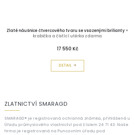
Zlaté náušnice čtvercového tvaru se vsazenými brilianty
+
krabička a čistící utěrka zdarma
17 550 Kč
DETAIL
Z
á
ZLATNICTVÍ SMARAGD
p
a
t
SMARAGD® je registrovaná ochranná známka, přihlášená u
Úřadu průmyslového vlastnictví pod číslem 24 71 43. Naše
í
firma je registrovaná na Puncovním úřadu pod