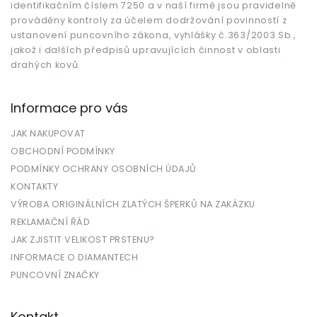
identifikačním číslem 7250 a v naší firmě jsou pravidelně
prováděny kontroly za účelem dodržování povinností z
ustanovení puncovního zákona, vyhlášky č.363/2003 Sb.,
jakož i dalších předpisů upravujících činnost v oblasti
drahých kovů.
Informace pro vás
JAK NAKUPOVAT
OBCHODNÍ PODMÍNKY
PODMÍNKY OCHRANY OSOBNÍCH ÚDAJŮ
KONTAKTY
VÝROBA ORIGINÁLNÍCH ZLATÝCH ŠPERKŮ NA ZAKÁZKU
REKLAMAČNÍ ŘÁD
JAK ZJISTIT VELIKOST PRSTENU?
INFORMACE O DIAMANTECH
PUNCOVNÍ ZNAČKY
Kontakt