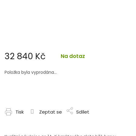
32 840 Kč
Na dotaz
Měrná
cena:
Položka byla vyprodána…
Tisk
Zeptat se
Sdílet