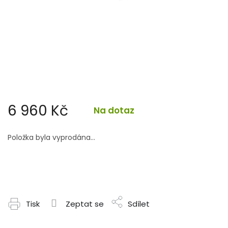
6 960 Kč
Na dotaz
Měrná
cena:
Položka byla vyprodána…
Tisk
Zeptat se
Sdílet