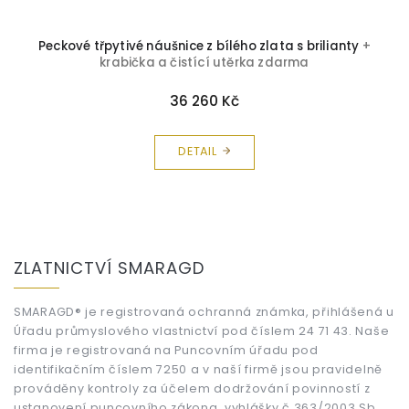
Peckové třpytivé náušnice z bílého zlata s brilianty
+
krabička a čistící utěrka zdarma
36 260 Kč
DETAIL
Z
á
ZLATNICTVÍ SMARAGD
p
a
t
SMARAGD® je registrovaná ochranná známka, přihlášená u
Úřadu průmyslového vlastnictví pod číslem 24 71 43. Naše
í
firma je registrovaná na Puncovním úřadu pod
identifikačním číslem 7250 a v naší firmě jsou pravidelně
prováděny kontroly za účelem dodržování povinností z
ustanovení puncovního zákona, vyhlášky č.363/2003 Sb.,