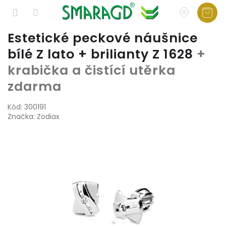
Přejít
Estetické peckové náušnice
na
bílé Z lato + brilianty Z 1628
+
obsah
krabička a čistící utěrka
zdarma
Kód:
300191
Značka:
Zodiax