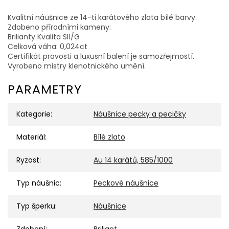
Kvalitní náušnice ze 14-ti karátového zlata bílé barvy.
Zdobeno přírodními kameny:
Brilianty Kvalita SI1/G
Celková váha: 0,024ct
Certifikát pravosti a luxusní balení je samozřejmostí.
Vyrobeno mistry klenotnického umění.
PARAMETRY
Kategorie
:
Náušnice pecky a pecičky
Materiál
:
Bílé zlato
Ryzost
:
Au 14 karátů, 585/1000
Typ náušnic
:
Peckové náušnice
Typ šperku
:
Náušnice