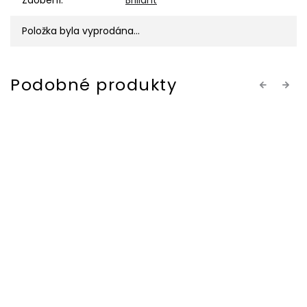
Zdobení
:
Briliant
Položka byla vyprodána…
Previous
Next