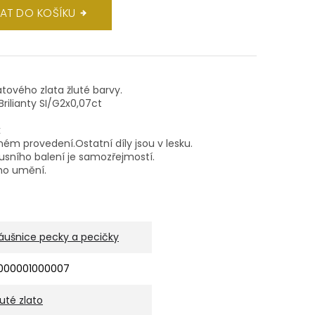
DAT DO KOŠÍKU
átového zlata žluté barvy.
ilianty SI/G2x0,07ct
k
ém provedení.Ostatní díly jsou v lesku.
xusního balení je samozřejmostí.
ho umění.
áušnice pecky a pecičky
000001000007
luté zlato