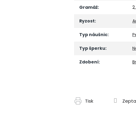
Gramáž
:
2
Ryzost
:
A
Typ náušnic
:
P
Typ šperku
:
N
Zdobení
:
Br
Tisk
Zepta