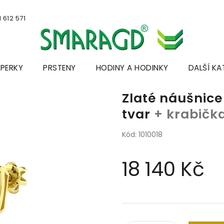
 612 571
ŠPERKY
PRSTENY
HODINY A HODINKY
DALŠÍ KA
Zlaté náušnice 
tvar
+ krabička
Kód:
1010018
18 140 Kč
Měrná
cena: