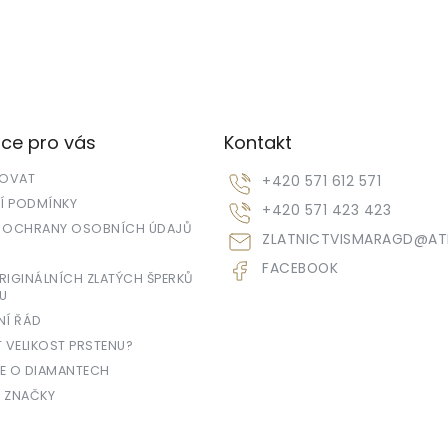
ce pro vás
Kontakt
POVAT
+420 571 612 571
 PODMÍNKY
+420 571 423 423
 OCHRANY OSOBNÍCH ÚDAJŮ
ZLATNICTVISMARAGD
@
AT
FACEBOOK
IGINÁLNÍCH ZLATÝCH ŠPERKŮ
U
NÍ ŘÁD
T VELIKOST PRSTENU?
E O DIAMANTECH
 ZNAČKY