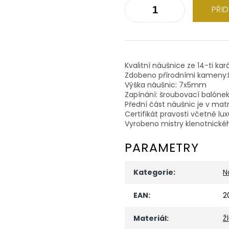
PŘI
Kvalitní náušnice ze 14-ti kar
Zdobeno přírodními kameny:Br
Výška náušnic: 7x5mm
Zapínání: šroubovací balóne
Přední část náušnic je v matn
Certifikát pravosti včetně lu
Vyrobeno mistry klenotnické
PARAMETRY
Kategorie
:
N
EAN
:
2
Materiál
:
Ž