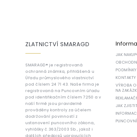
Z
á
p
a
Informa
ZLATNICTVÍ SMARAGD
t
í
JAK NAKU
OBCHODNÍ
SMARAGD® je registrovaná
PODMÍNKY
ochranná známka, přihlášená u
KONTAKTY
Úřadu průmyslového vlastnictví
pod číslem 24 71 43. Naše firma je
VÝROBA OR
NA ZAKÁZK
registrovaná na Puncovním úřadu
pod identifikačním číslem 7250 a v
REKLAMAČ
naší firmě jsou pravidelně
JAK ZJISTI
prováděny kontroly za účelem
INFORMAC
dodržování povinností z
PUNCOVNÍ
ustanovení puncovního zákona,
vyhlášky č.363/2003 Sb., jakož i
dalších předpisů upravujících