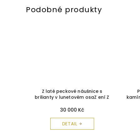
ice bílé
Z laté peckové náušnice s
P
nu 7mm
+
brilianty v lunetovém osaZ ení Z
kamín
a zdarma
2294
+ krabička a čistící utěrka
zdarma
30 000 Kč
DETAIL