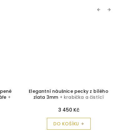
Previous
Next
opené
Elegantní náušnice pecky z bílého
Pecky
záře
+
zlata 3mm
+ krabička a čistící
brili
 zdarma
utěrka zdarma
3 450 Kč
DO KOŠÍKU