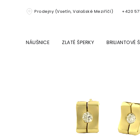
Přejít
na
Prodejny (Vsetín, Valašské Meziříčí)
+420 571
obsah
NÁUŠNICE
ZLATÉ ŠPERKY
BRILIANTOVÉ 