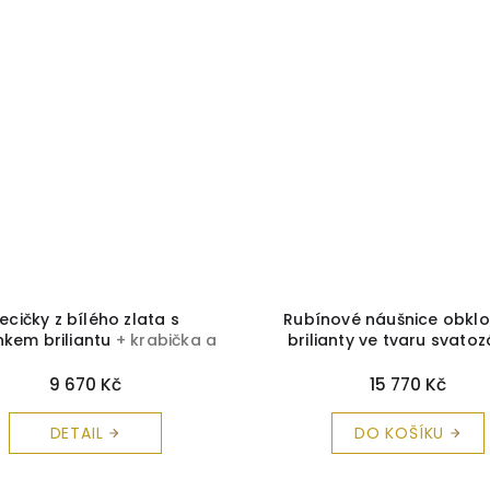
ecičky z bílého zlata s
Rubínové náušnice obkl
kem briliantu
+ krabička a
brilianty ve tvaru svato
čistící utěrka zdarma
krabička a čistící utěrka
9 670 Kč
15 770 Kč
DETAIL
DO KOŠÍKU