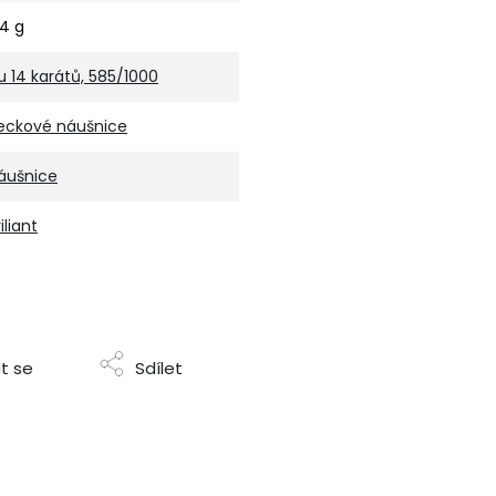
,4 g
u 14 karátů, 585/1000
eckové náušnice
áušnice
iliant
t se
Sdílet