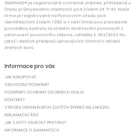
t
SMARAGD® je registrovaná ochranná známka, přihlášená u
Úřadu průmyslového vlastnictví pod číslem 24 71 43. Naše
í
firma je registrovaná na Puncovním úřadu pod
identifikačním číslem 7250 a v naší firmě jsou pravidelně
prováděny kontroly za účelem dodržování povinností z
ustanovení puncovního zákona, vyhlášky č.363/2003 Sb.,
jakož i dalších předpisů upravujících činnost v oblasti
drahých kovů.
Informace pro vás
JAK NAKUPOVAT
OBCHODNÍ PODMÍNKY
PODMÍNKY OCHRANY OSOBNÍCH ÚDAJŮ
KONTAKTY
VÝROBA ORIGINÁLNÍCH ZLATÝCH ŠPERKŮ NA ZAKÁZKU
REKLAMAČNÍ ŘÁD
JAK ZJISTIT VELIKOST PRSTENU?
INFORMACE O DIAMANTECH