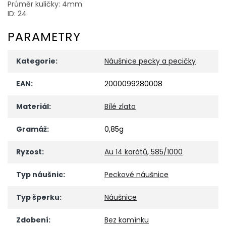
Průměr kuličky: 4mm
ID: 24
PARAMETRY
Kategorie
:
Náušnice pecky a pecičky
EAN
:
2000099280008
Materiál
:
Bílé zlato
Gramáž
:
0,85g
Ryzost
:
Au 14 karátů, 585/1000
Typ náušnic
:
Peckové náušnice
Typ šperku
:
Náušnice
Zdobení
:
Bez kamínku