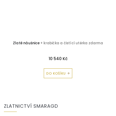
Zlaté náušnice
+ krabička a čistící utěrka zdarma
10 540 Kč
DO KOŠÍKU
Z
á
ZLATNICTVÍ SMARAGD
p
a