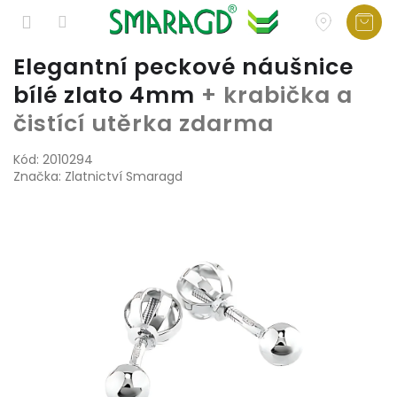
Přejít
Elegantní peckové náušnice
na
bílé zlato 4mm
+ krabička a
obsah
čistící utěrka zdarma
Kód:
2010294
Značka:
Zlatnictví Smaragd