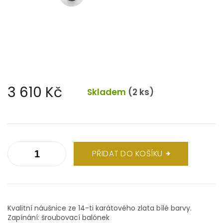
3 610 Kč
Skladem
(2 ks)
Měrná
cena:
PŘIDAT DO KOŠÍKU
Kvalitní náušnice ze 14-ti karátového zlata bílé barvy.
Zapínání: šroubovací balónek