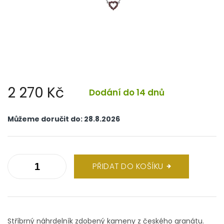
2 270 Kč
Dodání do 14 dnů
Měrná
cena:
Můžeme doručit do:
28.8.2026
PŘIDAT DO KOŠÍKU
Stříbrný náhrdelník zdobený kameny z českého granátu.