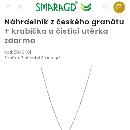
Přejít
Náhrdelník z českého granátu
na
+ krabička a čistící utěrka
obsah
zdarma
Kód:
5040461
Značka:
Zlatnictví Smaragd