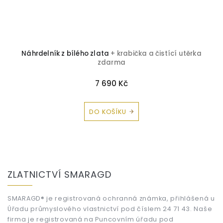
a
Náhrdelník z bílého zlata
+ krabička a čistící utěrka
zdarma
7 690 Kč
DO KOŠÍKU
Z
á
ZLATNICTVÍ SMARAGD
p
a
t
SMARAGD® je registrovaná ochranná známka, přihlášená u
Úřadu průmyslového vlastnictví pod číslem 24 71 43. Naše
í
firma je registrovaná na Puncovním úřadu pod