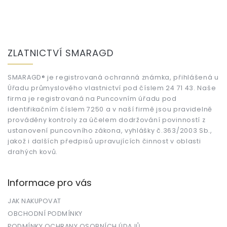
Z
á
ZLATNICTVÍ SMARAGD
p
a
t
SMARAGD® je registrovaná ochranná známka, přihlášená u
Úřadu průmyslového vlastnictví pod číslem 24 71 43. Naše
í
firma je registrovaná na Puncovním úřadu pod
identifikačním číslem 7250 a v naší firmě jsou pravidelně
prováděny kontroly za účelem dodržování povinností z
ustanovení puncovního zákona, vyhlášky č.363/2003 Sb.,
jakož i dalších předpisů upravujících činnost v oblasti
drahých kovů.
Informace pro vás
JAK NAKUPOVAT
OBCHODNÍ PODMÍNKY
PODMÍNKY OCHRANY OSOBNÍCH ÚDAJŮ