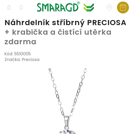
Přejít
Náhrdelník stříbrný PRECIOSA
na
+ krabička a čistící utěrka
obsah
zdarma
Kód:
5510005
Značka:
Preciosa