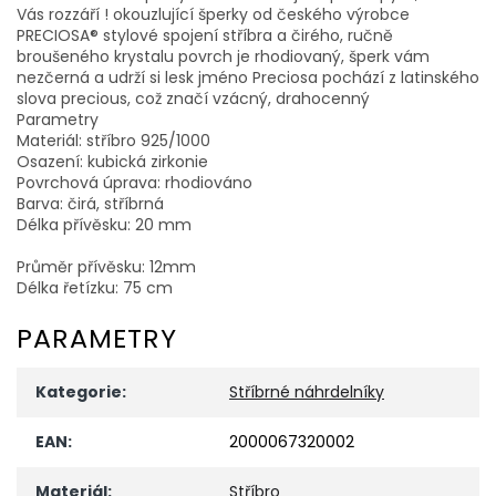
Vás rozzáří ! okouzlující šperky od českého výrobce
PRECIOSA® stylové spojení stříbra a čirého, ručně
broušeného krystalu povrch je rhodiovaný, šperk vám
nezčerná a udrží si lesk jméno Preciosa pochází z latinského
slova precious, což značí vzácný, drahocenný
Parametry
Materiál: stříbro 925/1000
Osazení: kubická zirkonie
Povrchová úprava: rhodiováno
Barva: čirá, stříbrná
Délka přívěsku: 20 mm
Průměr přívěsku: 12mm
Délka řetízku: 75 cm
PARAMETRY
Kategorie
:
Stříbrné náhrdelníky
EAN
:
2000067320002
Materiál
:
Stříbro