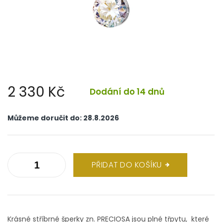
2 330 Kč
Dodání do 14 dnů
Měrná
cena:
Můžeme doručit do:
28.8.2026
PŘIDAT DO KOŠÍKU
Krásné stříbrné šperky zn. PRECIOSA jsou plné třpytu, které