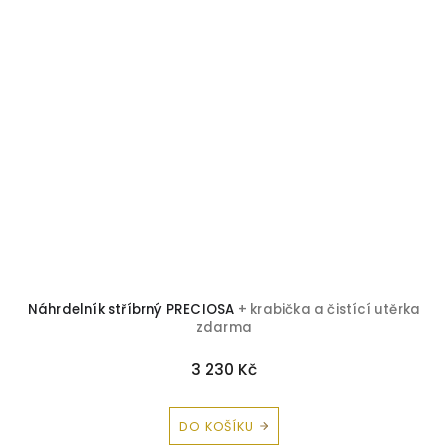
a
Náhrdelník stříbrný PRECIOSA
+ krabička a čistící utěrka
zdarma
3 230 Kč
DO KOŠÍKU