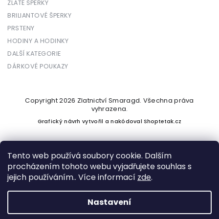
ZLATÉ ŠPERKY
BRILIANTOVÉ ŠPERKY
PRSTENY
HODINY A HODINKY
DALŠÍ KATEGORIE
DÁRKOVÉ POUKAZY
Copyright 2026
Zlatnictví Smaragd
. Všechna práva
vyhrazena.
Grafický návrh vytvořil a nakódoval
Shoptetak.cz
Tento web používá soubory cookie. Dalším
procházením tohoto webu vyjadřujete souhlas s
Vytvořil Shoptet
jejich používáním.. Více informací
zde
.
Nastavení
Podle zákona o evidenci tržeb je prodávající povinen vystavit
kupujícímu účtenku. Zároveň je povinen zaevidovat přijatou