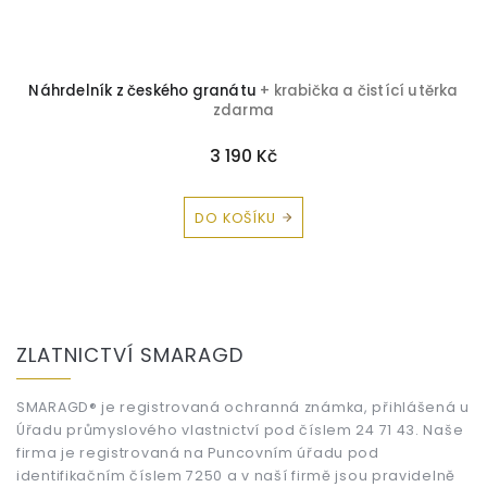
a
Náhrdelník z českého granátu
+ krabička a čistící utěrka
zdarma
3 190 Kč
DO KOŠÍKU
Z
á
ZLATNICTVÍ SMARAGD
p
a
t
SMARAGD® je registrovaná ochranná známka, přihlášená u
Úřadu průmyslového vlastnictví pod číslem 24 71 43. Naše
í
firma je registrovaná na Puncovním úřadu pod
identifikačním číslem 7250 a v naší firmě jsou pravidelně