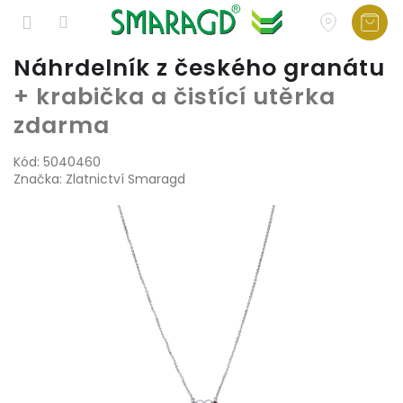
Přejít
Náhrdelník z českého granátu
na
+ krabička a čistící utěrka
obsah
zdarma
Kód:
5040460
Značka:
Zlatnictví Smaragd