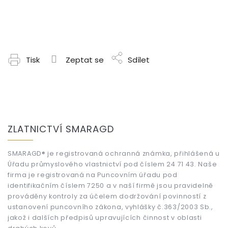
Tisk
Zeptat se
Sdílet
Z
á
ZLATNICTVÍ SMARAGD
p
a
t
SMARAGD® je registrovaná ochranná známka, přihlášená u
Úřadu průmyslového vlastnictví pod číslem 24 71 43. Naše
í
firma je registrovaná na Puncovním úřadu pod
identifikačním číslem 7250 a v naší firmě jsou pravidelně
prováděny kontroly za účelem dodržování povinností z
ustanovení puncovního zákona, vyhlášky č.363/2003 Sb.,
jakož i dalších předpisů upravujících činnost v oblasti