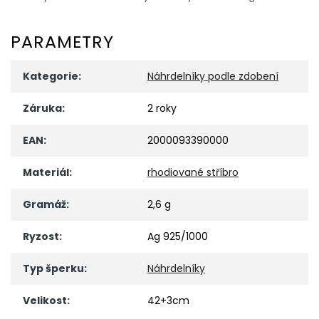
PARAMETRY
Kategorie
:
Náhrdelníky podle zdobení
Záruka
:
2 roky
EAN
:
2000093390000
Materiál
:
rhodiované stříbro
Gramáž
:
2,6 g
Ryzost
:
Ag 925/1000
Typ šperku
:
Náhrdelníky
Velikost
:
42+3cm