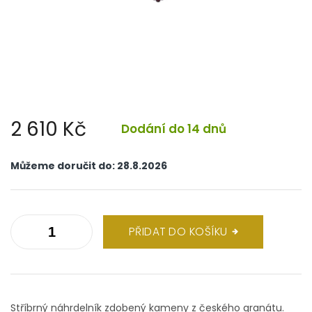
2 610 Kč
Dodání do 14 dnů
Měrná
cena:
Můžeme doručit do:
28.8.2026
PŘIDAT DO KOŠÍKU
Stříbrný náhrdelník zdobený kameny z českého granátu.