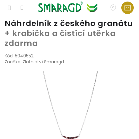
Přejít
Náhrdelník z českého granátu
na
+ krabička a čistící utěrka
obsah
zdarma
Kód:
5040552
Značka:
Zlatnictví Smaragd