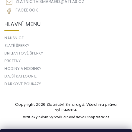
ZLATNICTVISMARAGD
@
ATLAS.CZ
FACEBOOK
HLAVNÍ MENU
NÁUŠNICE
ZLATÉ ŠPERKY
BRILIANTOVÉ ŠPERKY
PRSTENY
HODINY A HODINKY
DALŠÍ KATEGORIE
DÁRKOVÉ POUKAZY
Copyright 2026
Zlatnictví Smaragd
. Všechna práva
vyhrazena.
Grafický návrh vytvořil a nakódoval
Shoptetak.cz