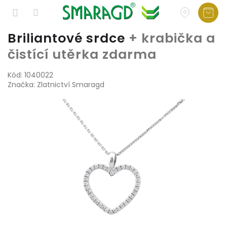
Přejít
Briliantové srdce
+ krabička a
na
čistící utěrka zdarma
obsah
Kód:
1040022
Značka:
Zlatnictví Smaragd