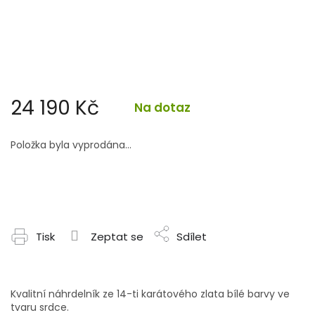
24 190 Kč
Na dotaz
Měrná
cena:
Položka byla vyprodána…
Tisk
Zeptat se
Sdílet
Kvalitní náhrdelník ze 14-ti karátového zlata bílé barvy ve
tvaru srdce.