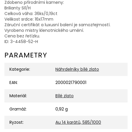
Zdobeno přírodními kameny:
Brilianty SI1/H
Celková váha: 36ks/0,19ct
Velikost srdce: 16x17mm
Záruční certifikát a luxusní balení je samozřejmostí.
Vyrobeno mistry klenotnického umění.
Cena bez řetízku.
ID: 3-4458-52-H
PARAMETRY
Kategorie
:
Náhrdelníky bílé zlato
EAN
:
2000021790001
Materiál
:
Bílé zlato
Gramáž
:
0,92 g
Ryzost
:
Au 14 karátů, 585/1000