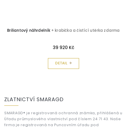
Briliantový náhrdelník
+ krabička a čistící utěrka zdarma
A
39 920 Kč
DETAIL
Z
á
ZLATNICTVÍ SMARAGD
p
a
t
SMARAGD® je registrovaná ochranná známka, přihlášená u
Úřadu průmyslového vlastnictví pod číslem 24 71 43. Naše
í
firma je registrovaná na Puncovním úřadu pod