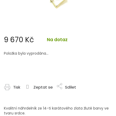
9 670 Kč
Na dotaz
Měrná
cena:
Položka byla vyprodána…
Tisk
Zeptat se
Sdílet
Kvalitní náhrdelník ze 14-ti karátového zlata žluté barvy ve
tvaru srdce.