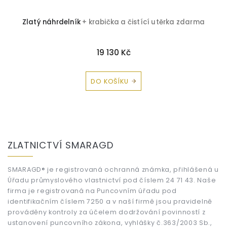
a
Zlatý náhrdelník
+ krabička a čistící utěrka zdarma
19 130 Kč
DO KOŠÍKU
Z
á
ZLATNICTVÍ SMARAGD
p
a
t
SMARAGD® je registrovaná ochranná známka, přihlášená u
Úřadu průmyslového vlastnictví pod číslem 24 71 43. Naše
í
firma je registrovaná na Puncovním úřadu pod
identifikačním číslem 7250 a v naší firmě jsou pravidelně
prováděny kontroly za účelem dodržování povinností z
ustanovení puncovního zákona, vyhlášky č.363/2003 Sb.,