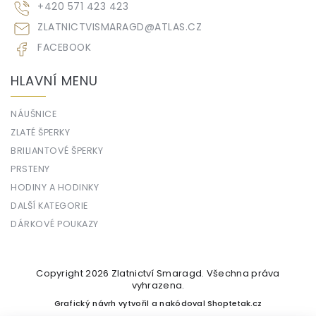
+420 571 423 423
ZLATNICTVISMARAGD
@
ATLAS.CZ
FACEBOOK
HLAVNÍ MENU
NÁUŠNICE
ZLATÉ ŠPERKY
BRILIANTOVÉ ŠPERKY
PRSTENY
HODINY A HODINKY
DALŠÍ KATEGORIE
DÁRKOVÉ POUKAZY
Copyright 2026
Zlatnictví Smaragd
. Všechna práva
vyhrazena.
Grafický návrh vytvořil a nakódoval
Shoptetak.cz