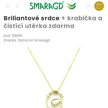
Přejít
Briliantové srdce
+ krabička a
na
čistící utěrka zdarma
obsah
Kód:
106610
Značka:
Zlatnictví Smaragd