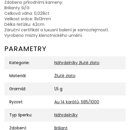
Zdobeno přírodními kameny:
Brilianty SI/G
Celková váha: 0,028ct
Velikost srdce: 8x13mm
Délka řetízku: 42cm
Záruční certifikát a luxusní balení je samozřejmostí.
Vyrobeno mistry klenotnického umění.
PARAMETRY
Kategorie
:
Náhrdelníky žluté zlato
Materiál
:
Žluté zlato
Gramáž
:
1,5 g
Ryzost
:
Au 14 karátů, 585/1000
Typ šperku
:
Náhrdelníky
Zdobení
:
Briliant