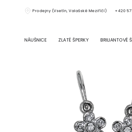
Přejít
na
Prodejny (Vsetín, Valašské Meziříčí)
+420 571
obsah
NÁUŠNICE
ZLATÉ ŠPERKY
BRILIANTOVÉ 