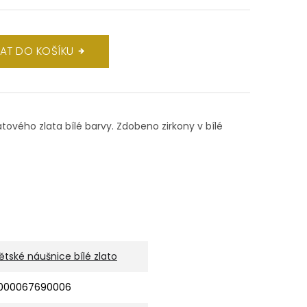
DAT DO KOŠÍKU
átového zlata bílé barvy. Zdobeno zirkony v bílé
ětské náušnice bílé zlato
000067690006