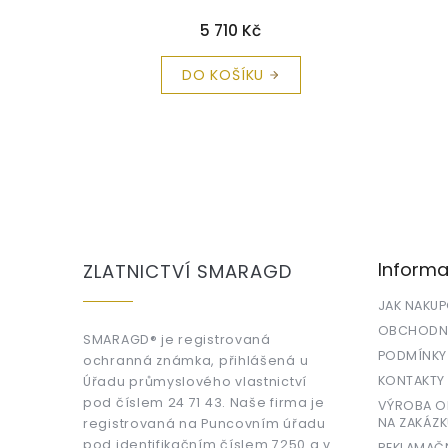
krabička a čistící utěrka zdarma
Cuti
5 710 Kč
DO KOŠÍKU
Z
á
p
a
Informa
ZLATNICTVÍ SMARAGD
t
í
JAK NAKU
OBCHODNÍ
SMARAGD® je registrovaná
PODMÍNKY
ochranná známka, přihlášená u
KONTAKTY
Úřadu průmyslového vlastnictví
pod číslem 24 71 43. Naše firma je
VÝROBA OR
NA ZAKÁZK
registrovaná na Puncovním úřadu
pod identifikačním číslem 7250 a v
REKLAMAČ