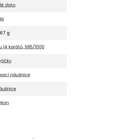
ílé zlato
lá
,67 g
u 14 karátů, 585/1000
ytičky
isací náušnice
áušnice
irkon