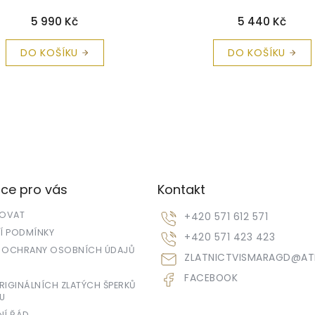
e C2150
+ krabička a čistící
krabička a čistící utěrka
utěrka zdarma
5 990 Kč
5 440 Kč
DO KOŠÍKU
DO KOŠÍKU
ce pro vás
Kontakt
POVAT
+420 571 612 571
 PODMÍNKY
+420 571 423 423
 OCHRANY OSOBNÍCH ÚDAJŮ
ZLATNICTVISMARAGD
@
AT
FACEBOOK
IGINÁLNÍCH ZLATÝCH ŠPERKŮ
U
NÍ ŘÁD