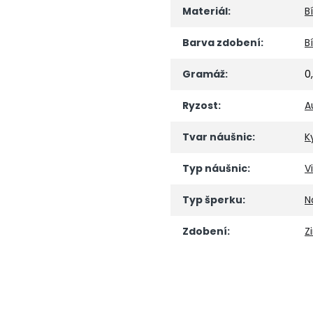
Materiál
:
B
Barva zdobení
:
Bí
Gramáž
:
0
Ryzost
:
A
Tvar náušnic
:
K
Typ náušnic
:
V
Typ šperku
:
N
Zdobení
:
Z