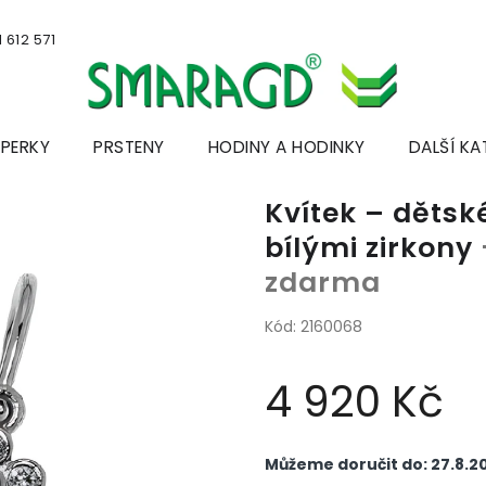
 612 571
ŠPERKY
PRSTENY
HODINY A HODINKY
DALŠÍ KA
Kvítek – dětské
bílými zirkony
zdarma
Kód:
2160068
4 920 Kč
Měrná
cena:
Můžeme doručit do:
27.8.2