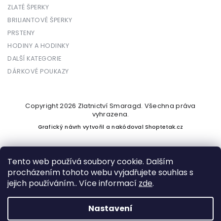
ZLATÉ ŠPERKY
BRILIANTOVÉ ŠPERKY
PRSTENY
HODINY A HODINKY
DALŠÍ KATEGORIE
DÁRKOVÉ POUKAZY
Copyright 2026
Zlatnictví Smaragd
. Všechna práva
vyhrazena.
Grafický návrh vytvořil a nakódoval
Shoptetak.cz
Tento web používá soubory cookie. Dalším
procházením tohoto webu vyjadřujete souhlas s
Vytvořil Shoptet
jejich používáním.. Více informací
zde
.
Nastavení
Podle zákona o evidenci tržeb je prodávající povinen vystavit