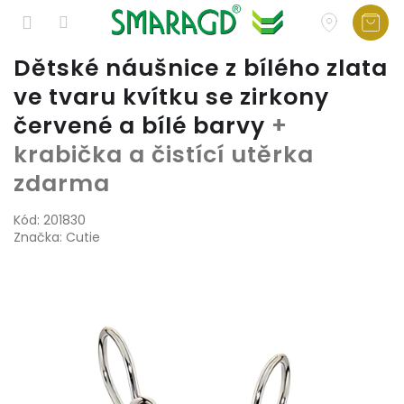
Přejít
Dětské náušnice z bílého zlata
na
ve tvaru kvítku se zirkony
obsah
červené a bílé barvy
+
krabička a čistící utěrka
zdarma
Kód:
201830
Značka:
Cutie