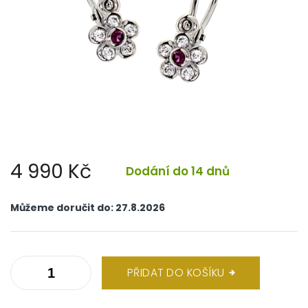
4 990 Kč
Dodání do 14 dnů
Měrná
cena:
Můžeme doručit do:
27.8.2026
PŘIDAT DO KOŠÍKU