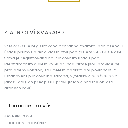
Z
á
ZLATNICTVÍ SMARAGD
p
a
t
SMARAGD® je registrovaná ochranná známka, přihlášená u
Úřadu průmyslového vlastnictví pod číslem 24 71 43. Naše
í
firma je registrovaná na Puncovním úřadu pod
identifikačním číslem 7250 a v naší firmě jsou pravidelně
prováděny kontroly za účelem dodržování povinností z
ustanovení puncovního zákona, vyhlášky č.363/2003 Sb.,
jakož i dalších předpisů upravujících činnost v oblasti
drahých kovů.
Informace pro vás
JAK NAKUPOVAT
OBCHODNÍ PODMÍNKY