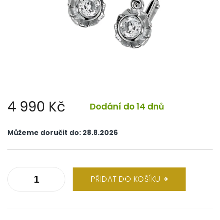
4 990 Kč
Dodání do 14 dnů
Měrná
cena:
Můžeme doručit do:
28.8.2026
PŘIDAT DO KOŠÍKU