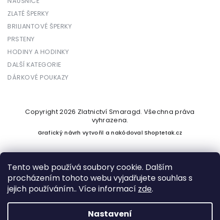
NÁUŠNICE
ZLATÉ ŠPERKY
BRILIANTOVÉ ŠPERKY
PRSTENY
HODINY A HODINKY
DALŠÍ KATEGORIE
DÁRKOVÉ POUKAZY
Copyright 2026
Zlatnictví Smaragd
. Všechna práva
vyhrazena.
Grafický návrh vytvořil a nakódoval
Shoptetak.cz
Tento web používá soubory cookie. Dalším
procházením tohoto webu vyjadřujete souhlas s
Vytvořil Shoptet
jejich používáním.. Více informací
zde
.
Nastavení
Podle zákona o evidenci tržeb je prodávající povinen vystavit