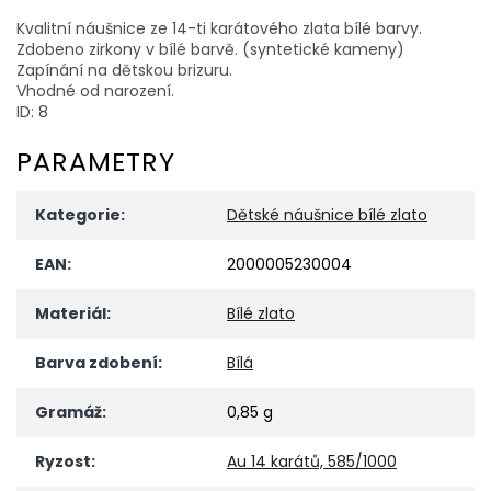
Kvalitní náušnice ze 14-ti karátového zlata bílé barvy.
Zdobeno zirkony v bílé barvě. (syntetické kameny)
Zapínání na dětskou brizuru.
Vhodné od narození.
ID: 8
PARAMETRY
Kategorie
:
Dětské náušnice bílé zlato
EAN
:
2000005230004
Materiál
:
Bílé zlato
Barva zdobení
:
Bílá
Gramáž
:
0,85 g
Ryzost
:
Au 14 karátů, 585/1000