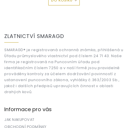
DO KOŠÍKU
Z
á
ZLATNICTVÍ SMARAGD
p
a
t
SMARAGD® je registrovaná ochranná známka, přihlášená u
Úřadu průmyslového vlastnictví pod číslem 24 71 43. Naše
í
firma je registrovaná na Puncovním úřadu pod
identifikačním číslem 7250 a v naší firmě jsou pravidelně
prováděny kontroly za účelem dodržování povinností z
ustanovení puncovního zákona, vyhlášky č.363/2003 Sb.,
jakož i dalších předpisů upravujících činnost v oblasti
drahých kovů.
Informace pro vás
JAK NAKUPOVAT
OBCHODNÍ PODMÍNKY