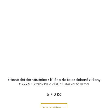
m
Krásné dětské náušnice z bílého zlata ozdobené zirkony
a
C2224
+ krabička a čistící utěrka zdarma
5 710 Kč