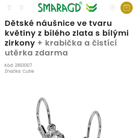
Přejít
Dětské náušnice ve tvaru
na
květiny z bílého zlata s bílými
obsah
zirkony
+ krabička a čistící
utěrka zdarma
Kód:
2160007
Značka:
Cutie