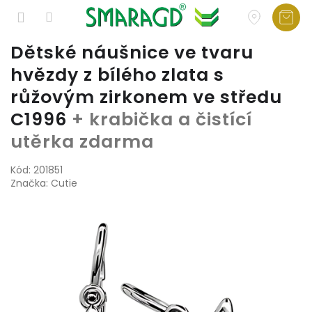
Přejít
Dětské náušnice ve tvaru
na
hvězdy z bílého zlata s
obsah
růžovým zirkonem ve středu
C1996
+ krabička a čistící
utěrka zdarma
Kód:
201851
Značka:
Cutie