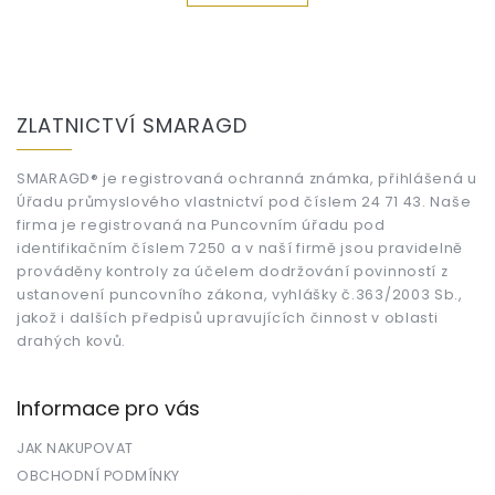
Z
á
ZLATNICTVÍ SMARAGD
p
a
t
SMARAGD® je registrovaná ochranná známka, přihlášená u
Úřadu průmyslového vlastnictví pod číslem 24 71 43. Naše
í
firma je registrovaná na Puncovním úřadu pod
identifikačním číslem 7250 a v naší firmě jsou pravidelně
prováděny kontroly za účelem dodržování povinností z
ustanovení puncovního zákona, vyhlášky č.363/2003 Sb.,
jakož i dalších předpisů upravujících činnost v oblasti
drahých kovů.
Informace pro vás
JAK NAKUPOVAT
OBCHODNÍ PODMÍNKY