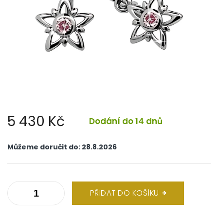
5 430 Kč
Dodání do 14 dnů
Měrná
cena:
Můžeme doručit do:
28.8.2026
PŘIDAT DO KOŠÍKU