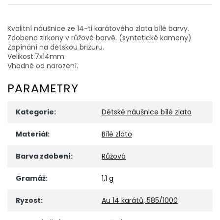
Kvalitní náušnice ze 14-ti karátového zlata bílé barvy.
Zdobeno zirkony v růžové barvě. (syntetické kameny)
Zapínání na dětskou brizuru.
Velikost:7x14mm
Vhodné od narození.
PARAMETRY
Kategorie
:
Dětské náušnice bílé zlato
Materiál
:
Bílé zlato
Barva zdobení
:
Růžová
Gramáž
:
1,1 g
Ryzost
:
Au 14 karátů, 585/1000