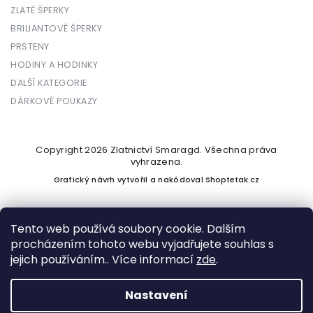
ZLATÉ ŠPERKY
BRILIANTOVÉ ŠPERKY
PRSTENY
HODINY A HODINKY
DALŠÍ KATEGORIE
DÁRKOVÉ POUKAZY
Copyright 2026
Zlatnictví Smaragd
. Všechna práva
vyhrazena.
Grafický návrh vytvořil a nakódoval
Shoptetak.cz
Tento web používá soubory cookie. Dalším
procházením tohoto webu vyjadřujete souhlas s
Vytvořil Shoptet
jejich používáním.. Více informací
zde
.
Nastavení
Podle zákona o evidenci tržeb je prodávající povinen vystavit