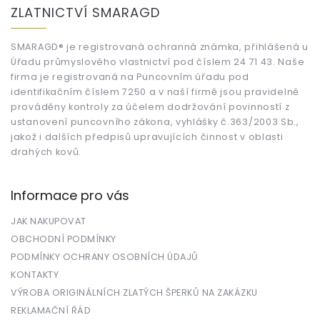
á
ZLATNICTVÍ SMARAGD
p
a
t
SMARAGD® je registrovaná ochranná známka, přihlášená u
Úřadu průmyslového vlastnictví pod číslem 24 71 43. Naše
í
firma je registrovaná na Puncovním úřadu pod
identifikačním číslem 7250 a v naší firmě jsou pravidelně
prováděny kontroly za účelem dodržování povinností z
ustanovení puncovního zákona, vyhlášky č.363/2003 Sb.,
jakož i dalších předpisů upravujících činnost v oblasti
drahých kovů.
Informace pro vás
JAK NAKUPOVAT
OBCHODNÍ PODMÍNKY
PODMÍNKY OCHRANY OSOBNÍCH ÚDAJŮ
KONTAKTY
VÝROBA ORIGINÁLNÍCH ZLATÝCH ŠPERKŮ NA ZAKÁZKU
REKLAMAČNÍ ŘÁD