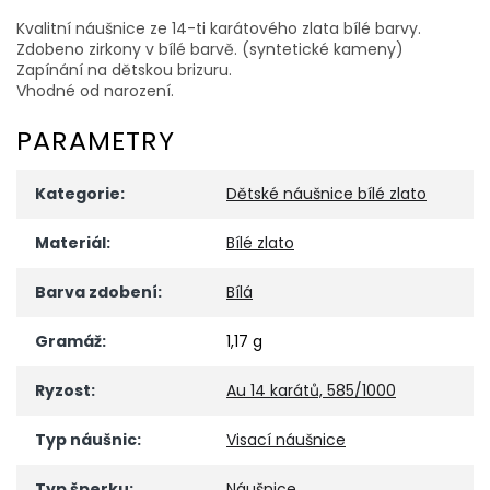
Kvalitní náušnice ze 14-ti karátového zlata bílé barvy.
Zdobeno zirkony v bílé barvě. (syntetické kameny)
Zapínání na dětskou brizuru.
Vhodné od narození.
PARAMETRY
Kategorie
:
Dětské náušnice bílé zlato
Materiál
:
Bílé zlato
Barva zdobení
:
Bílá
Gramáž
:
1,17 g
Ryzost
:
Au 14 karátů, 585/1000
Typ náušnic
:
Visací náušnice
Typ šperku
:
Náušnice