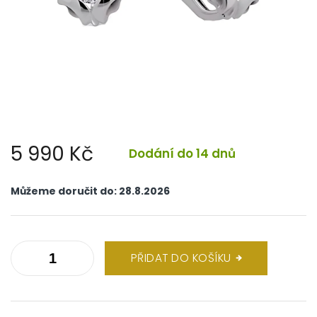
5 990 Kč
Dodání do 14 dnů
Měrná
cena:
Můžeme doručit do:
28.8.2026
PŘIDAT DO KOŠÍKU