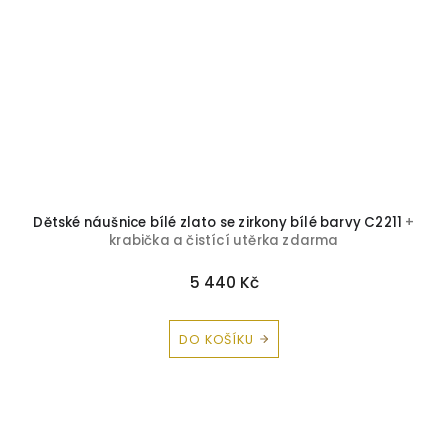
i
Dětské náušnice bílé zlato se zirkony bílé barvy C2211
+
K
a
krabička a čistící utěrka zdarma
5 440 Kč
DO KOŠÍKU
Z