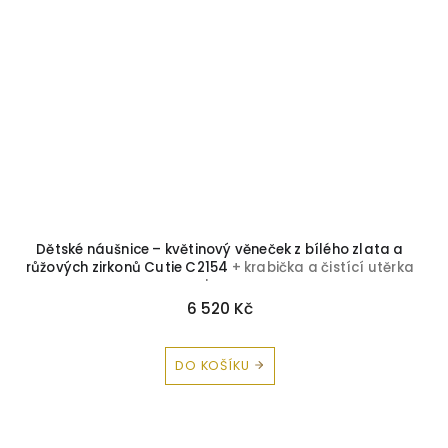
Dětské náušnice – květinový věneček z bílého zlata a
růžových zirkonů Cutie C2154
+ krabička a čistící utěrka
zdarma
6 520 Kč
DO KOŠÍKU