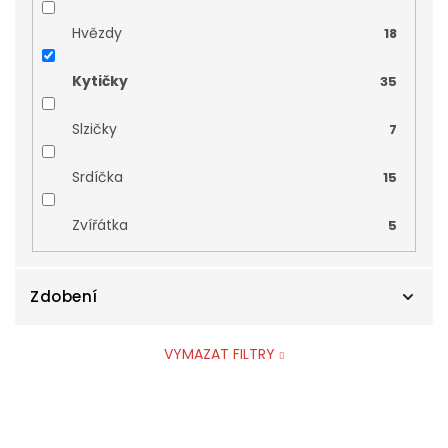
Hvězdy
18
Kytičky
35
Slzičky
7
Srdíčka
15
Zvířátka
5
Zdobení
VYMAZAT FILTRY
Briliant
5
Opál
0
V
ý