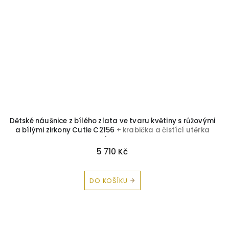
Dětské náušnice z bílého zlata ve tvaru květiny s růžovými
a bílými zirkony Cutie C2156
+ krabička a čistící utěrka
zdarma
5 710 Kč
DO KOŠÍKU