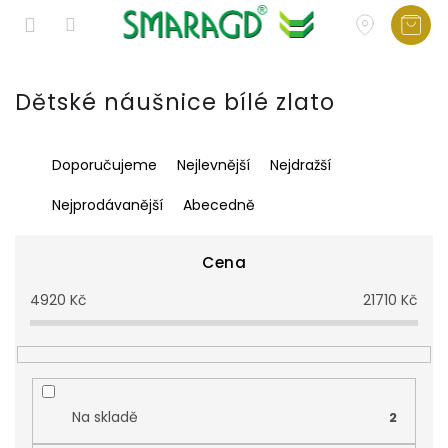
Přejít
na
Dětské náušnice bílé zlato
obsah
Ř
Doporučujeme
Nejlevnější
Nejdražší
a
z
Nejprodávanější
Abecedně
e
n
í
Cena
p
4920
Kč
21710
Kč
r
o
d
u
k
t
Na skladě
2
ů