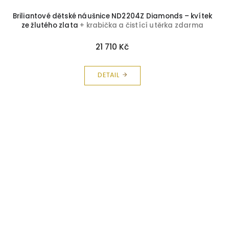
Briliantové dětské náušnice ND2204Z Diamonds – kvítek
ze žlutého zlata
+ krabička a čistící utěrka zdarma
21 710 Kč
DETAIL