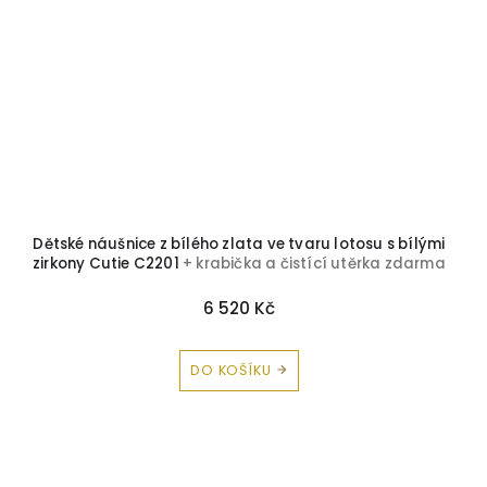
Dětské náušnice z bílého zlata ve tvaru lotosu s bílými
zirkony Cutie C2201
+ krabička a čistící utěrka zdarma
6 520 Kč
DO KOŠÍKU