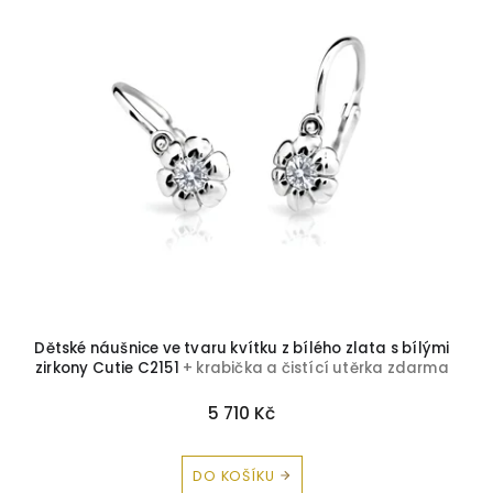
Zirkon
30
p
i
s
p
r
o
d
u
k
t
ů
Dětské náušnice ve tvaru kvítku z bílého zlata s bílými
zirkony Cutie C2151
+ krabička a čistící utěrka zdarma
5 710 Kč
DO KOŠÍKU