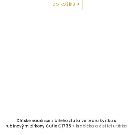
DO KOŠÍKU
Dětské náušnice z bílého zlata ve tvaru kvítku s
rubínovými zirkony Cutie C1736
+ krabička a čistící utěrka
zdarma