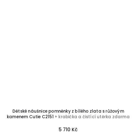
Dětské náušnice pomněnky z bílého zlata s růžovým
kamenem Cutie C2151
+ krabička a čistící utěrka zdarma
5 710 Kč