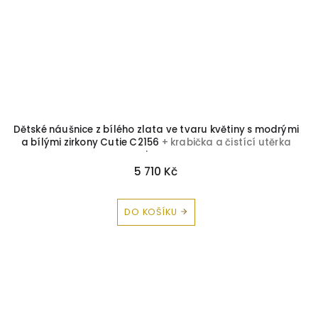
Dětské náušnice z bílého zlata ve tvaru květiny s modrými
a bílými zirkony Cutie C2156
+ krabička a čistící utěrka
zdarma
5 710 Kč
DO KOŠÍKU