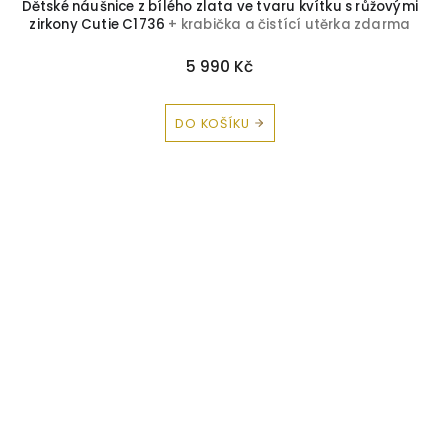
Dětské náušnice z bílého zlata ve tvaru kvítku s růžovými
zirkony Cutie C1736
+ krabička a čistící utěrka zdarma
5 990 Kč
DO KOŠÍKU