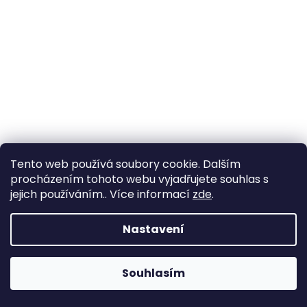
Tento web používá soubory cookie. Dalším
procházením tohoto webu vyjadřujete souhlas s
jejich používáním.. Více informací
zde
.
Nastavení
Dětské náušnice z bílého zlata ve tvaru lotusu se
smaragdovým zirkonem Cutie C2201
+ krabička a čistící
utěrka zdarma
6 520 Kč
Souhlasím