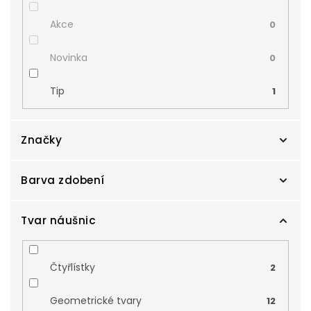
Akce
0
Novinka
0
Tip
1
Značky
Barva zdobení
Cutie
35
Tvar náušnic
Čtyřlístky
2
Geometrické tvary
12