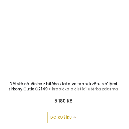
Dětské náušnice z bílého zlata ve tvaru květu s bílými
zirkony Cutie C2149
+ krabička a čistící utěrka zdarma
5 180 Kč
DO KOŠÍKU