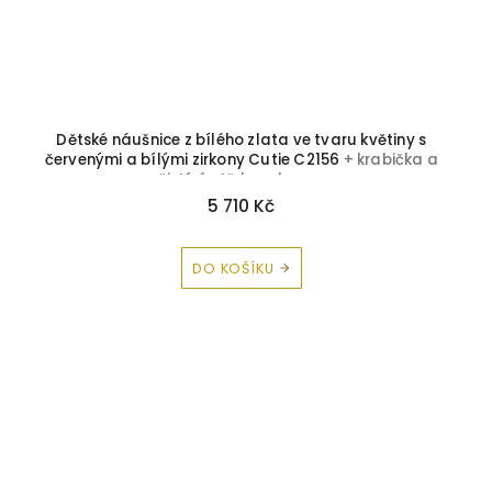
Dětské náušnice z bílého zlata ve tvaru květiny s
červenými a bílými zirkony Cutie C2156
+ krabička a
čistící utěrka zdarma
5 710 Kč
DO KOŠÍKU