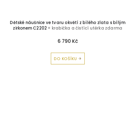
Dětské náušnice ve tvaru okvětí z bílého zlata s bílým
zirkonem C2202
+ krabička a čistící utěrka zdarma
6 790 Kč
DO KOŠÍKU