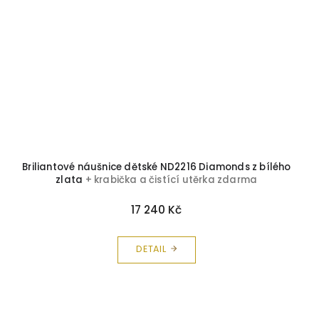
Briliantové náušnice dětské ND2216 Diamonds z bílého
zlata
+ krabička a čistící utěrka zdarma
17 240 Kč
DETAIL