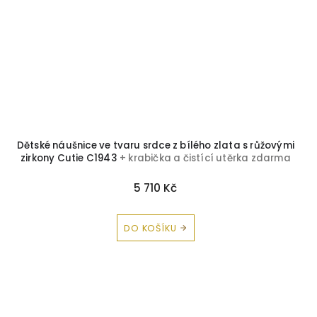
Dětské náušnice ve tvaru srdce z bílého zlata s růžovými
zirkony Cutie C1943
+ krabička a čistící utěrka zdarma
5 710 Kč
DO KOŠÍKU