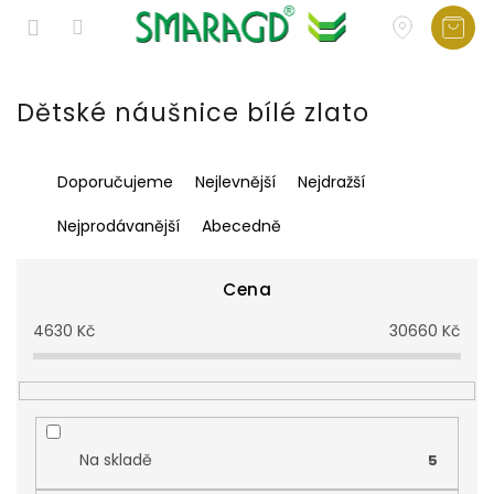
Přejít
na
Dětské náušnice bílé zlato
obsah
Ř
Doporučujeme
Nejlevnější
Nejdražší
a
z
Nejprodávanější
Abecedně
e
n
í
Cena
p
4630
Kč
30660
Kč
r
o
d
u
k
t
Na skladě
5
ů