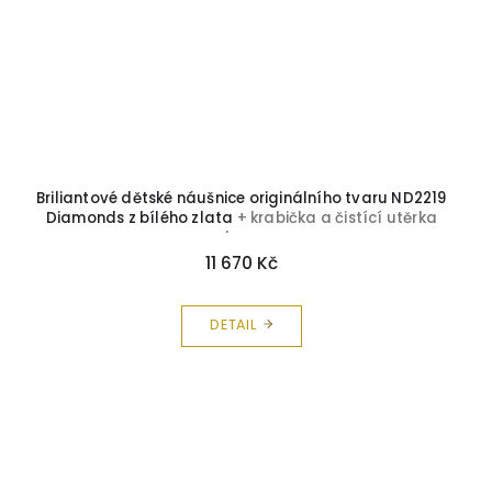
Briliantové dětské náušnice originálního tvaru ND2219
Diamonds z bílého zlata
+ krabička a čistící utěrka
zdarma
11 670 Kč
DETAIL