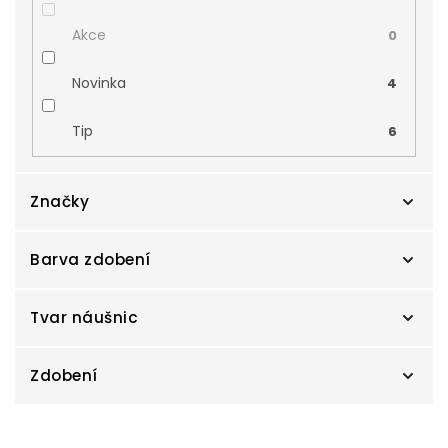
Akce
0
Novinka
4
Tip
6
Značky
Barva zdobení
Cutie
132
Tvar náušnic
Zdobení
Čtyřlístky
2
V
Geometrické tvary
12
Briliant
29