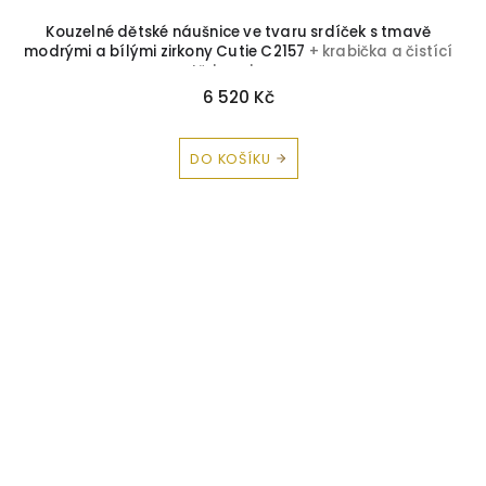
Kouzelné dětské náušnice ve tvaru srdíček s tmavě
modrými a bílými zirkony Cutie C2157
+ krabička a čistící
utěrka zdarma
6 520 Kč
DO KOŠÍKU