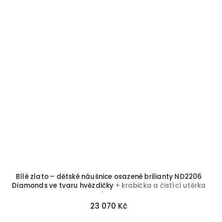
Bílé zlato – dětské náušnice osazené brilianty ND2206
Diamonds ve tvaru hvězdičky
+ krabička a čistící utěrka
zdarma
23 070 Kč