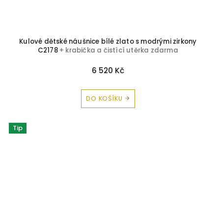
Kulové dětské náušnice bílé zlato s modrými zirkony
C2178
+ krabička a čistící utěrka zdarma
6 520 Kč
DO KOŠÍKU
Tip