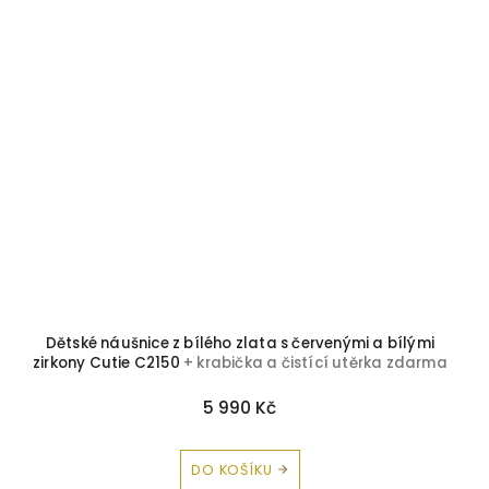
Dětské náušnice z bílého zlata s červenými a bílými
zirkony Cutie C2150
+ krabička a čistící utěrka zdarma
5 990 Kč
DO KOŠÍKU