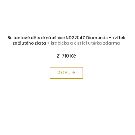
Briliantové dětské náušnice ND2204Z Diamonds – kvítek
ze žlutého zlata
+ krabička a čistící utěrka zdarma
21 710 Kč
DETAIL