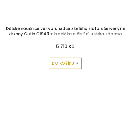
Dětské náušnice ve tvaru srdce z bílého zlata s červenými
zirkony Cutie C1943
+ krabička a čistící utěrka zdarma
5 710 Kč
DO KOŠÍKU