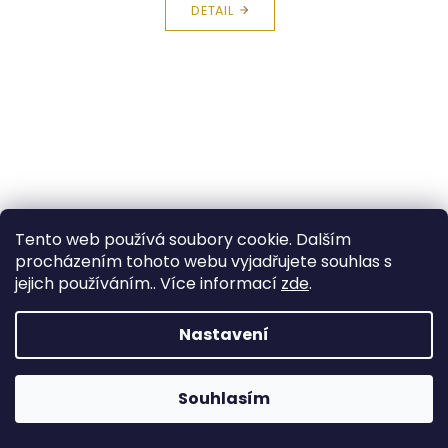
DETAIL
Tento web používá soubory cookie. Dalším
procházením tohoto webu vyjadřujete souhlas s
jejich používáním.. Více informací
zde
.
Nastavení
Souhlasím
Briliantové okvětí na dětských náušnicích z bílého zlata
ND1737 Diamonds
+ krabička a čistící utěrka zdarma