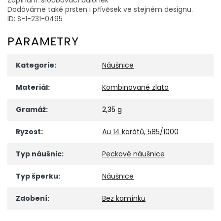
Dodáváme také prsten i přívěsek ve stejném designu.
ID: S-1-231-0495
PARAMETRY
Kategorie
:
Náušnice
Materiál
:
Kombinované zlato
Gramáž
:
2,35 g
Ryzost
:
Au 14 karátů, 585/1000
Typ náušnic
:
Peckové náušnice
Typ šperku
:
Náušnice
Zdobení
:
Bez kamínku