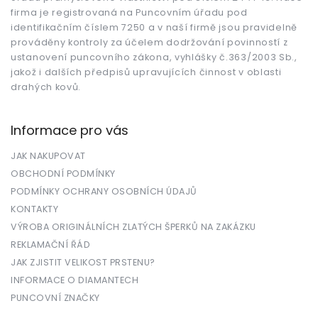
í
firma je registrovaná na Puncovním úřadu pod
identifikačním číslem 7250 a v naší firmě jsou pravidelně
prováděny kontroly za účelem dodržování povinností z
ustanovení puncovního zákona, vyhlášky č.363/2003 Sb.,
jakož i dalších předpisů upravujících činnost v oblasti
drahých kovů.
Informace pro vás
JAK NAKUPOVAT
OBCHODNÍ PODMÍNKY
PODMÍNKY OCHRANY OSOBNÍCH ÚDAJŮ
KONTAKTY
VÝROBA ORIGINÁLNÍCH ZLATÝCH ŠPERKŮ NA ZAKÁZKU
REKLAMAČNÍ ŘÁD
JAK ZJISTIT VELIKOST PRSTENU?
INFORMACE O DIAMANTECH
PUNCOVNÍ ZNAČKY