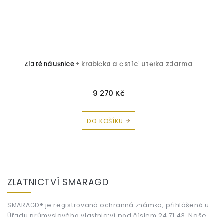
+
Zlaté náušnice
+ krabička a čistící utěrka zdarma
9 270 Kč
DO KOŠÍKU
Z
á
ZLATNICTVÍ SMARAGD
p
a
t
SMARAGD® je registrovaná ochranná známka, přihlášená u
Úřadu průmyslového vlastnictví pod číslem 24 71 43. Naše