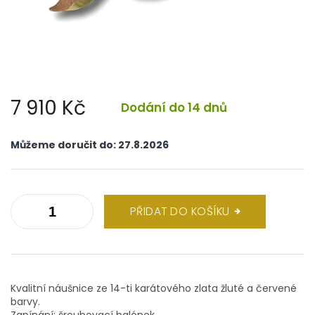
7 910 Kč
Dodání do 14 dnů
Měrná
cena:
Můžeme doručit do:
27.8.2026
PŘIDAT DO KOŠÍKU
Kvalitní náušnice ze 14-ti karátového zlata žluté a červené
barvy.
Zapínání: šroubovací balónek