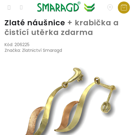
Přejít
Zlaté náušnice
+ krabička a
na
čistící utěrka zdarma
obsah
Kód:
206225
Značka:
Zlatnictví Smaragd