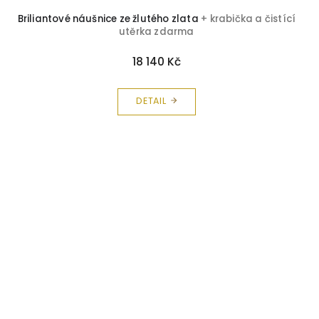
Briliantové náušnice ze žlutého zlata
+ krabička a čistící
utěrka zdarma
18 140 Kč
DETAIL