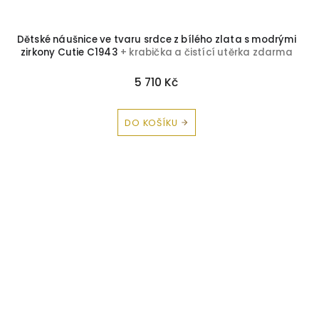
Dětské náušnice ve tvaru srdce z bílého zlata s modrými
zirkony Cutie C1943
+ krabička a čistící utěrka zdarma
5 710 Kč
DO KOŠÍKU