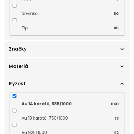
Novinka
50
Tip
85
Značky
Materiál
Cutie
332
Preciosa
Ryzost
0
Bílé zlato
539
Zlatnictví Smaragd
600
Kombinované zlato
58
Au 14 karátů, 585/1000
1031
Zodiax
99
Stříbro
0
Au 18 karátů, 750/1000
13
Žluté zlato
428
Ag 925/1000
42