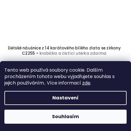
Dětské náušnice z 14 karátového bílého zlata se zirkony
C2255
+ krabička a čistící utěrka zdarma
4 630 Kč
Tento web používá soubory cookie. Dalším
procházením tohoto webu vyjadřujete souhlas s
jejich používáním.. Více informací
zde
.
DO KOŠÍKU
Nastavení
Souhlasím