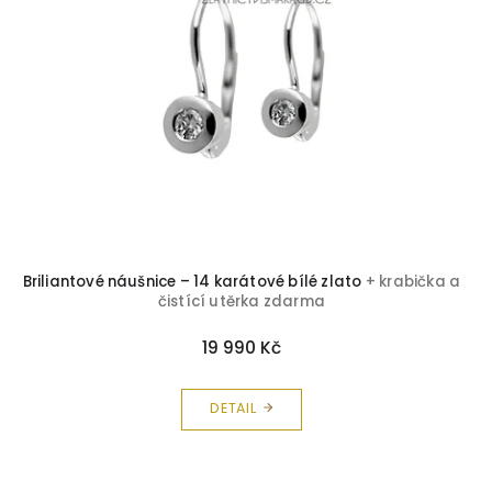
Topaz
35
Tyrkys
4
Zirkon
413
Korál
3
Avanturín
1
Briliantové náušnice – 14 karátové bílé zlato
+ krabička a
Chryzopras
3
čistící utěrka zdarma
Peridot
1
19 990 Kč
Olivín
5
DETAIL
Záhněda
5