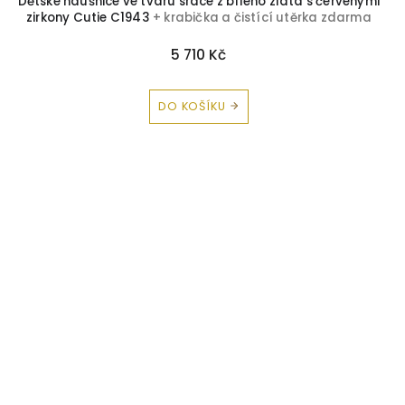
Dětské náušnice ve tvaru srdce z bílého zlata s červenými
zirkony Cutie C1943
+ krabička a čistící utěrka zdarma
5 710 Kč
DO KOŠÍKU