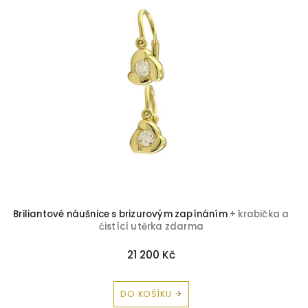
Briliant-Safír
3
Briliant-Ametyst
2
Briliant-Citrín
1
Briliant-Topaz
1
Zirkon-Spinel
1
Briliantové náušnice s brizurovým zapínáním
+ krabička a
čistící utěrka zdarma
21 200 Kč
DO KOŠÍKU