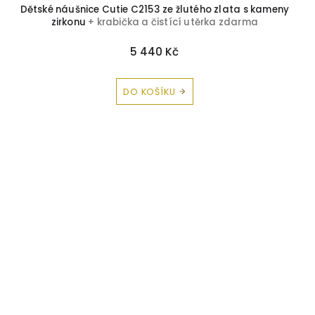
Dětské náušnice Cutie C2153 ze žlutého zlata s kameny
zirkonu
+ krabička a čistící utěrka zdarma
5 440 Kč
DO KOŠÍKU