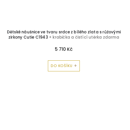
Dětské náušnice ve tvaru srdce z bílého zlata s růžovými
zirkony Cutie C1943
+ krabička a čistící utěrka zdarma
5 710 Kč
DO KOŠÍKU