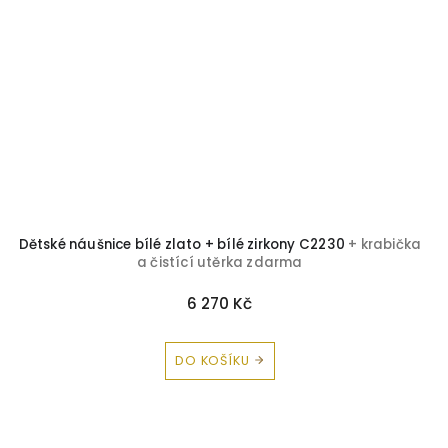
Dětské náušnice bílé zlato + bílé zirkony C2230
+ krabička
a čistící utěrka zdarma
6 270 Kč
DO KOŠÍKU