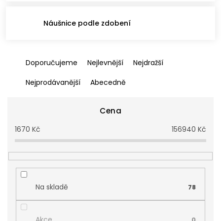
Náušnice podle zdobení
Ř
Doporučujeme
Nejlevnější
Nejdražší
a
z
Nejprodávanější
Abecedně
e
n
í
Cena
p
1670
Kč
156940
Kč
r
o
d
u
k
t
Na skladě
78
ů
Akce
0