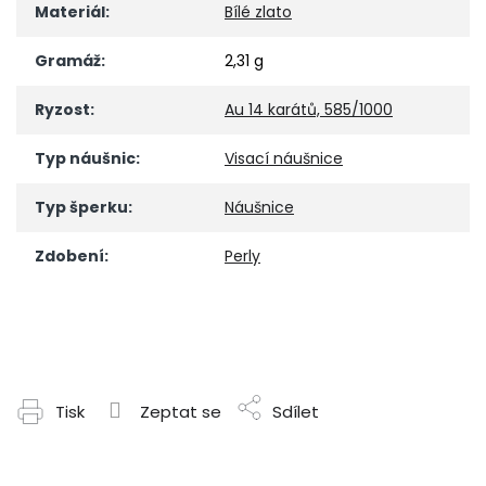
Materiál
:
Bílé zlato
Gramáž
:
2,31 g
Ryzost
:
Au 14 karátů, 585/1000
Typ náušnic
:
Visací náušnice
Typ šperku
:
Náušnice
Zdobení
:
Perly
Tisk
Zeptat se
Sdílet