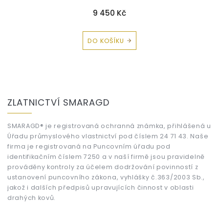
9 450 Kč
DO KOŠÍKU
Z
á
ZLATNICTVÍ SMARAGD
p
a
t
SMARAGD® je registrovaná ochranná známka, přihlášená u
Úřadu průmyslového vlastnictví pod číslem 24 71 43. Naše
í
firma je registrovaná na Puncovním úřadu pod
identifikačním číslem 7250 a v naší firmě jsou pravidelně
prováděny kontroly za účelem dodržování povinností z
ustanovení puncovního zákona, vyhlášky č.363/2003 Sb.,
jakož i dalších předpisů upravujících činnost v oblasti
drahých kovů.