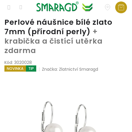
Přejít
Perlové náušnice bílé zlato
na
7mm (přírodní perly)
+
obsah
krabička a čistící utěrka
zdarma
Kód:
3020028
NOVINKA
TIP
Značka:
Zlatnictví Smaragd