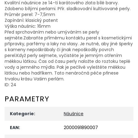
Kvalitní náušnice ze 14-ti karátového zlata bílé barvy.
Zdobeno bílými perlami. Přír. sladkovodní kultivované perly.
Průměr perel: 7-7,5mm
Zapínání: klasický patent
Výška náušnic: 16mm
Před sprchováním nebo umýváním se perly
sejměte.Zabraňte přímému kontaktu perel s kosmetickými
přípravky, parfémy a laky na vlasy. Je nutné, aby jiné šperky
s kameny nepoškrábaly či jinak nepoškodily povrch
perel.Když perly sejmete, vyčistěte je jemným otřením
měkkou látkou. Čas od času perly naložte do roztoku teplé
vody a jemného mýdla. Pak je pečlivě vyleštěte měkkou
látkou nebo hadříkem. Tato nenáročná péče přinese
trvalou krásu Vašim perlám.
ID: 24
PARAMETRY
Kategorie
:
Náušnice
EAN
:
2000091890007