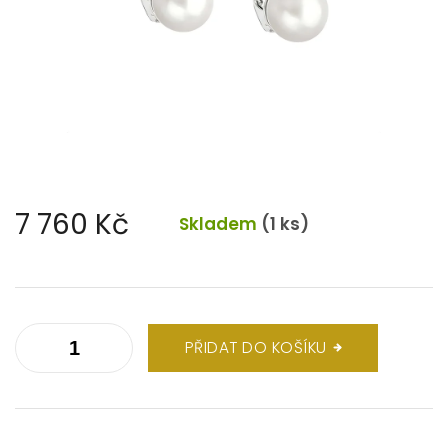
7 760 Kč
Skladem
(1 ks)
Měrná
cena:
PŘIDAT DO KOŠÍKU