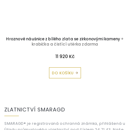
Hroznové náušnice z bílého zlata se zirkonovými kameny
+
krabička a čistící utěrka zdarma
11 920 Kč
DO KOŠÍKU
Z
á
ZLATNICTVÍ SMARAGD
p
a
t
SMARAGD® je registrovaná ochranná známka, přihlášená u
Úřadu průmyslového vlastnictví pod číslem 24 71 43. Naše