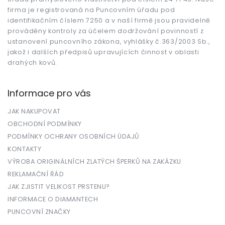
í
firma je registrovaná na Puncovním úřadu pod
identifikačním číslem 7250 a v naší firmě jsou pravidelně
prováděny kontroly za účelem dodržování povinností z
ustanovení puncovního zákona, vyhlášky č.363/2003 Sb.,
jakož i dalších předpisů upravujících činnost v oblasti
drahých kovů.
Informace pro vás
JAK NAKUPOVAT
OBCHODNÍ PODMÍNKY
PODMÍNKY OCHRANY OSOBNÍCH ÚDAJŮ
KONTAKTY
VÝROBA ORIGINÁLNÍCH ZLATÝCH ŠPERKŮ NA ZAKÁZKU
REKLAMAČNÍ ŘÁD
JAK ZJISTIT VELIKOST PRSTENU?
INFORMACE O DIAMANTECH
PUNCOVNÍ ZNAČKY