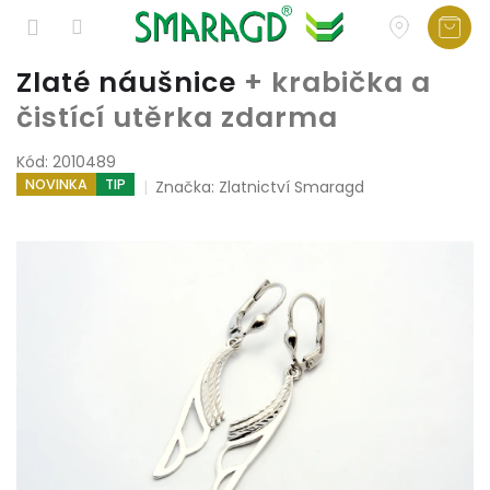
Přejít
Zlaté náušnice
+ krabička a
na
čistící utěrka zdarma
obsah
Kód:
2010489
NOVINKA
TIP
Značka:
Zlatnictví Smaragd