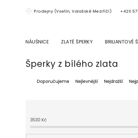
Přejít
na
Prodejny (Vsetín, Valašské Meziříčí)
+420 571
obsah
NÁUŠNICE
ZLATÉ ŠPERKY
BRILIANTOVÉ 
Šperky z bílého zlata
Ř
Doporučujeme
Nejlevnější
Nejdražší
Nej
a
z
e
n
í
p
3530
Kč
r
o