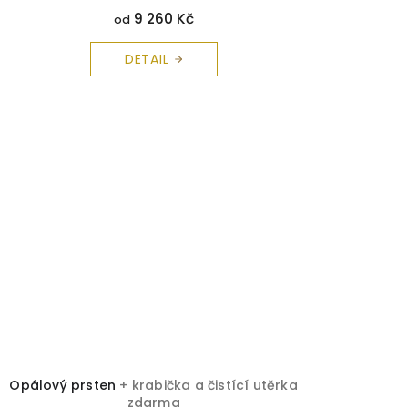
9 260 Kč
od
DETAIL
Opálový prsten
+ krabička a čistící utěrka
zdarma