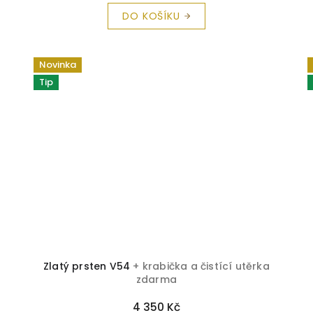
DO KOŠÍKU
Novinka
Tip
Zlatý prsten V54
+ krabička a čistící utěrka
zdarma
4 350 Kč