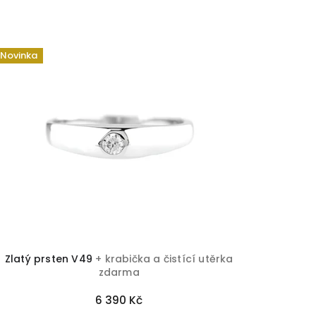
Novinka
Zlatý prsten V49
+ krabička a čistící utěrka
zdarma
6 390 Kč