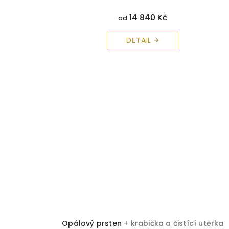
14 840 Kč
od
DETAIL
Opálový prsten
+ krabička a čistící utěrka