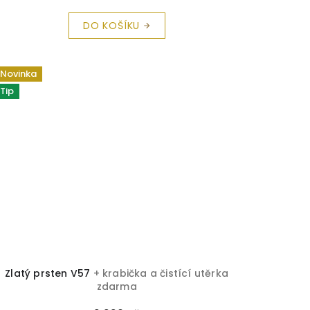
DO KOŠÍKU
Novinka
Tip
Zlatý prsten V57
+ krabička a čistící utěrka
zdarma