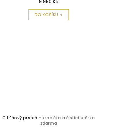
9 990 Kč
DO KOŠÍKU
Citrínový prsten
+ krabička a čistící utěrka
zdarma