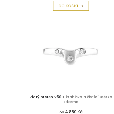
DO KOŠÍKU
Zlatý prsten V50
+ krabička a čistící utěrka
zdarma
4 880 Kč
od