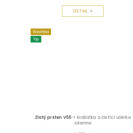
DETAIL
Novinka
Tip
Zlatý prsten V55
+ krabička a čistící utěrka
zdarma