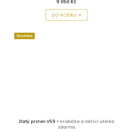
9 050 Kč
DO KOŠÍKU
Novinka
Zlatý prsten V59
+ krabička a čistící utěrka
zdarma