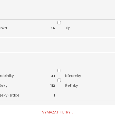
inka
Tip
14
tnictví Smaragd
Zodiax
120
rdelníky
Náramky
41
věsky
Řetízky
112
věsky-srdce
1
VYMAZAT FILTRY