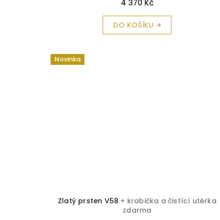
4 370 Kč
DO KOŠÍKU
Novinka
Zlatý prsten V58
+ krabička a čistící utěrka
zdarma