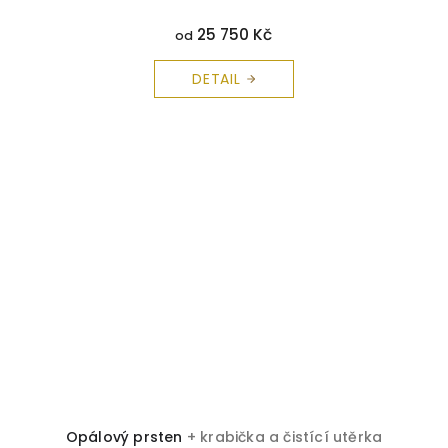
25 750 Kč
od
DETAIL
Opálový prsten
+ krabička a čistící utěrka