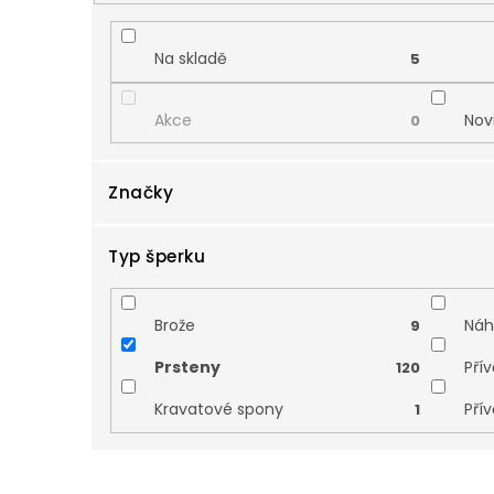
d
u
k
Na skladě
5
t
ů
Akce
Nov
0
Značky
Typ šperku
Cutie
Zla
0
Brože
Náh
9
Prsteny
Pří
120
Kravatové spony
Pří
1