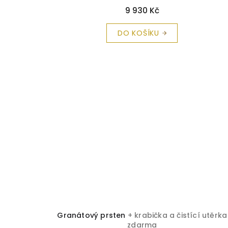
9 930 Kč
DO KOŠÍKU
Granátový prsten
+ krabička a čistící utěrka
zdarma