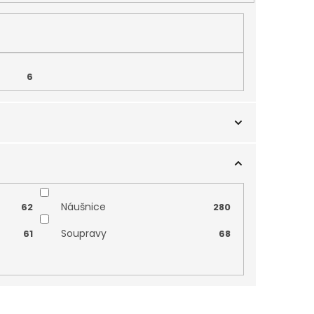
6
0
Náušnice
62
280
Soupravy
61
68