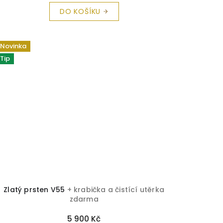
DO KOŠÍKU
Novinka
Tip
Zlatý prsten V55
+ krabička a čistící utěrka
zdarma
5 900 Kč