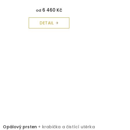
6 460 Kč
od
DETAIL
Opálový prsten
+ krabička a čistící utěrka