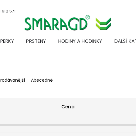
 612 571
ŠPERKY
PRSTENY
HODINY A HODINKY
DALŠÍ KA
prodávanější
Abecedně
Cena