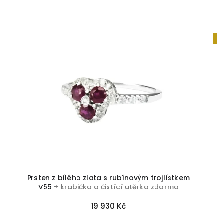
a
Prsten z bílého zlata s rubínovým trojlístkem
V55
+ krabička a čistící utěrka zdarma
19 930 Kč