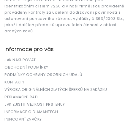
identifikačním číslem 7250 a v naší firmě jsou pravidelně
prováděny kontroly za účelem dodržování povinností z
ustanovení puncovního zákona, vyhlášky č.363/2003 Sb.,
jakož i dalších předpisů upravujících činnost v oblasti
drahých kovů.
Informace pro vás
JAK NAKUPOVAT
OBCHODNÍ PODMÍNKY
PODMÍNKY OCHRANY OSOBNÍCH ÚDAJŮ
KONTAKTY
VÝROBA ORIGINÁLNÍCH ZLATÝCH ŠPERKŮ NA ZAKÁZKU
REKLAMAČNÍ ŘÁD
JAK ZJISTIT VELIKOST PRSTENU?
INFORMACE O DIAMANTECH
PUNCOVNÍ ZNAČKY