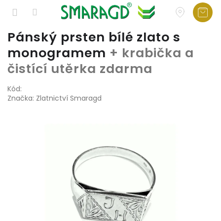
Přejít
Pánský prsten bílé zlato s
na
monogramem
+ krabička a
obsah
čistící utěrka zdarma
Kód:
Značka:
Zlatnictví Smaragd