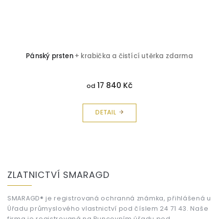
Pánský prsten
+ krabička a čistící utěrka zdarma
17 840 Kč
od
DETAIL
Z
á
ZLATNICTVÍ SMARAGD
p
a
t
SMARAGD® je registrovaná ochranná známka, přihlášená u
Úřadu průmyslového vlastnictví pod číslem 24 71 43. Naše
í
firma je registrovaná na Puncovním úřadu pod