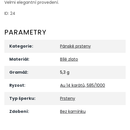
Velmi elegantní provedení.
ID: 24
PARAMETRY
Kategorie
:
Pánské prsteny
Materiál
:
Bílé zlato
Gramáž
:
5,3 g
Ryzost
:
Au 14 karátů, 585/1000
Typ šperku
:
Prsteny
Zdobení
:
Bez kamínku