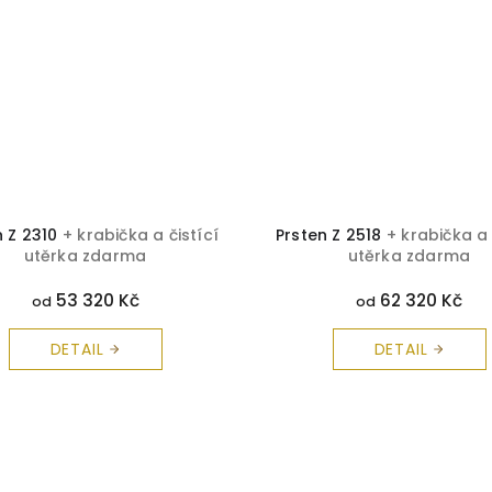
n Z 2310
+ krabička a čistící
Prsten Z 2518
+ krabička a 
utěrka zdarma
utěrka zdarma
53 320 Kč
62 320 Kč
od
od
DETAIL
DETAIL