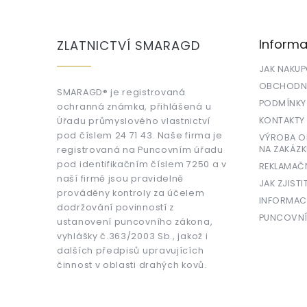
á
p
a
Informa
ZLATNICTVÍ SMARAGD
t
í
JAK NAKU
OBCHODNÍ
SMARAGD® je registrovaná
PODMÍNKY
ochranná známka, přihlášená u
KONTAKTY
Úřadu průmyslového vlastnictví
pod číslem 24 71 43. Naše firma je
VÝROBA OR
NA ZAKÁZK
registrovaná na Puncovním úřadu
pod identifikačním číslem 7250 a v
REKLAMAČ
naší firmě jsou pravidelně
JAK ZJISTI
prováděny kontroly za účelem
INFORMAC
dodržování povinností z
PUNCOVNÍ
ustanovení puncovního zákona,
vyhlášky č.363/2003 Sb., jakož i
dalších předpisů upravujících
činnost v oblasti drahých kovů.