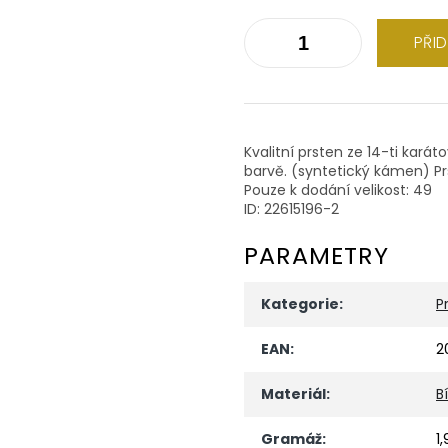
PŘI
Kvalitní prsten ze 14-ti kará
barvě. (syntetický kámen) Prs
Pouze k dodání velikost: 49
ID: 22615196-2
PARAMETRY
Kategorie
:
P
EAN
:
2
Materiál
:
B
Gramáž
:
1,