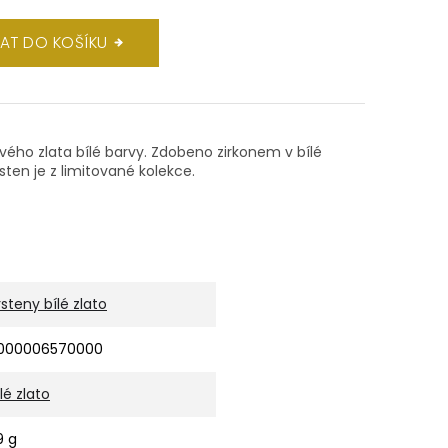
DAT DO KOŠÍKU
tového zlata bílé barvy. Zdobeno zirkonem v bílé
ten je z limitované kolekce.
rsteny bílé zlato
000006570000
ílé zlato
9 g