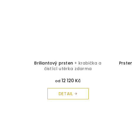
 čistící
Briliantový prsten
+ krabička a
Prste
čistící utěrka zdarma
12 120 Kč
od
DETAIL
Z