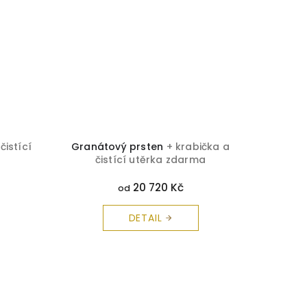
čistící
Granátový prsten
+ krabička a
Brilia
čistící utěrka zdarma
č
20 720 Kč
od
DETAIL