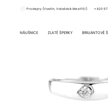
Přejít
na
Prodejny (Vsetín, Valašské Meziříčí)
+420 571
obsah
NÁUŠNICE
ZLATÉ ŠPERKY
BRILIANTOVÉ 