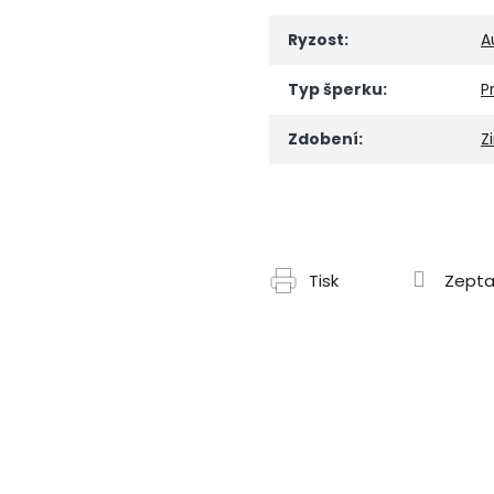
Ryzost
:
A
Typ šperku
:
P
Zdobení
:
Z
Tisk
Zepta