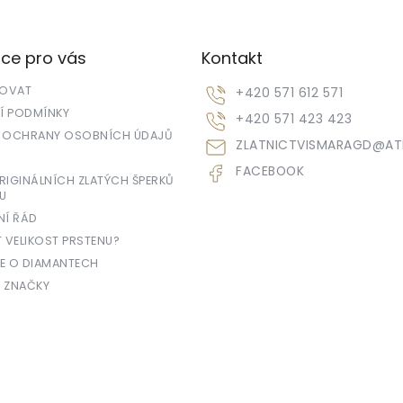
ce pro vás
Kontakt
POVAT
+420 571 612 571
 PODMÍNKY
+420 571 423 423
 OCHRANY OSOBNÍCH ÚDAJŮ
ZLATNICTVISMARAGD
@
AT
FACEBOOK
IGINÁLNÍCH ZLATÝCH ŠPERKŮ
U
NÍ ŘÁD
T VELIKOST PRSTENU?
E O DIAMANTECH
 ZNAČKY