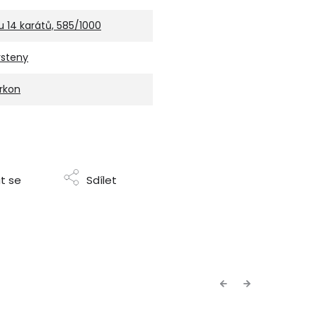
u 14 karátů, 585/1000
rsteny
irkon
t se
Sdílet
Previous
Next