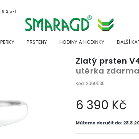
 612 571
ŠPERKY
PRSTENY
HODINY A HODINKY
DALŠÍ KA
Zlatý prsten 
utěrka zdarm
Kód:
2060035
6 390 Kč
Měrná
cena:
Můžeme doručit do:
28.8.2