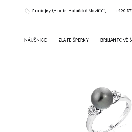
Přejít
na
Prodejny (Vsetín, Valašské Meziříčí)
+420 571
obsah
NÁUŠNICE
ZLATÉ ŠPERKY
BRILIANTOVÉ 