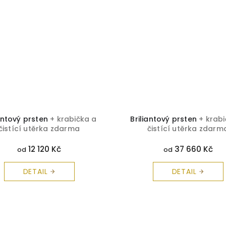
iantový prsten
+ krabička a
Briliantový prsten
+ krab
čistící utěrka zdarma
čistící utěrka zdarm
12 120 Kč
37 660 Kč
od
od
DETAIL
DETAIL