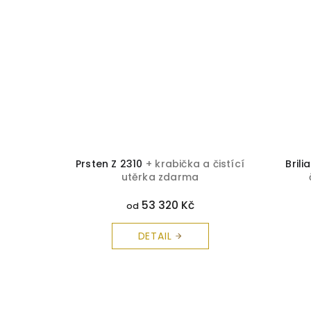
ička a
Prsten Z 2310
+ krabička a čistící
Bril
rma
utěrka zdarma
53 320 Kč
od
DETAIL