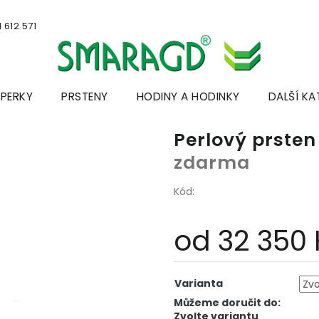
 612 571
ŠPERKY
PRSTENY
HODINY A HODINKY
DALŠÍ KA
Perlový prste
zdarma
Kód:
od
32 350
Měrná
cena:
Varianta
Můžeme doručit do:
Zvolte variantu