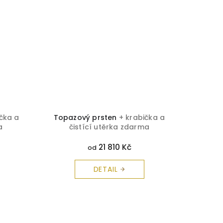
ička a
Topazový prsten
+ krabička a
Opál
a
čistící utěrka zdarma
č
21 810 Kč
od
DETAIL