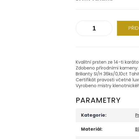
PŘI
Kvalitní prsten ze 14-ti karát
Zdobeno přírodními kameny:
Brilianty SI/H 36ks/0,10ct Ta
Certifikát pravosti včetně lu
Vyrobeno mistry klenotnické
PARAMETRY
Kategorie
:
P
Materiál
:
B