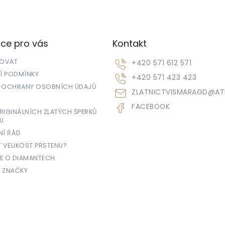
ce pro vás
Kontakt
POVAT
+420 571 612 571
 PODMÍNKY
+420 571 423 423
 OCHRANY OSOBNÍCH ÚDAJŮ
ZLATNICTVISMARAGD
@
AT
FACEBOOK
IGINÁLNÍCH ZLATÝCH ŠPERKŮ
U
NÍ ŘÁD
T VELIKOST PRSTENU?
E O DIAMANTECH
 ZNAČKY