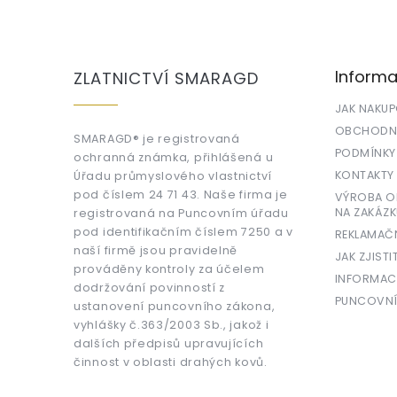
Z
á
p
a
Informa
ZLATNICTVÍ SMARAGD
t
í
JAK NAKU
OBCHODNÍ
SMARAGD® je registrovaná
PODMÍNKY
ochranná známka, přihlášená u
KONTAKTY
Úřadu průmyslového vlastnictví
pod číslem 24 71 43. Naše firma je
VÝROBA OR
NA ZAKÁZK
registrovaná na Puncovním úřadu
pod identifikačním číslem 7250 a v
REKLAMAČ
naší firmě jsou pravidelně
JAK ZJISTI
prováděny kontroly za účelem
INFORMAC
dodržování povinností z
PUNCOVNÍ
ustanovení puncovního zákona,
vyhlášky č.363/2003 Sb., jakož i
dalších předpisů upravujících
činnost v oblasti drahých kovů.