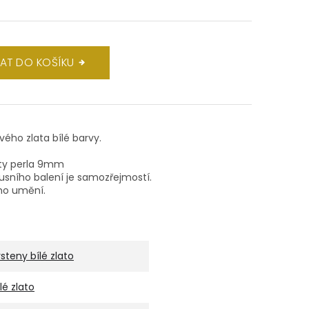
DAT DO KOŠÍKU
ového zlata bílé barvy.
hity perla 9mm
xusního balení je samozřejmostí.
ho umění.
rsteny bílé zlato
ílé zlato