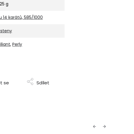
,25 g
u 14 karátů, 585/1000
rsteny
iliant
,
Perly
t se
Sdílet
Previous
Next