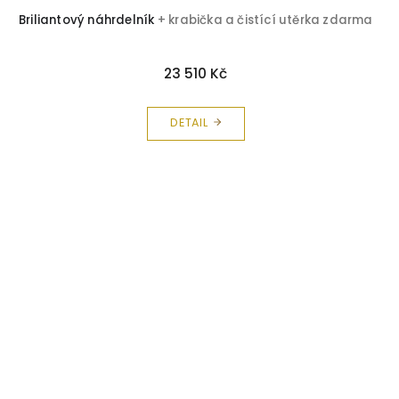
Briliantový náhrdelník
+ krabička a čistící utěrka zdarma
23 510 Kč
DETAIL