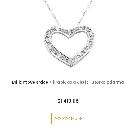
Zirkon
9
Korál
1
Peridot
1
Briliantové srdce
+ krabička a čistící utěrka zdarma
21 410 Kč
DO KOŠÍKU