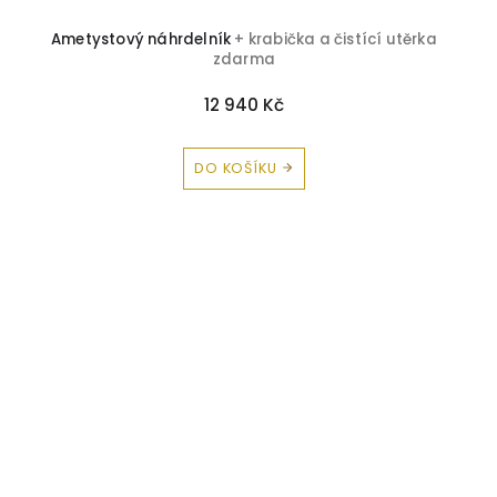
Ametystový náhrdelník
+ krabička a čistící utěrka
zdarma
12 940 Kč
DO KOŠÍKU