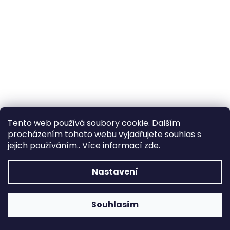
Tento web používá soubory cookie. Dalším
procházením tohoto webu vyjadřujete souhlas s
jejich používáním.. Více informací
zde
.
Topazový náhrdelník
+ krabička a čistící utěrka zdarma
Nastavení
12 820 Kč
Souhlasím
DO KOŠÍKU