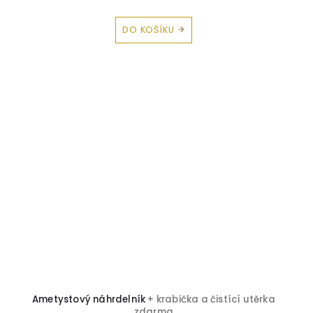
DO KOŠÍKU
Ametystový náhrdelník
+ krabička a čistící utěrka
zdarma