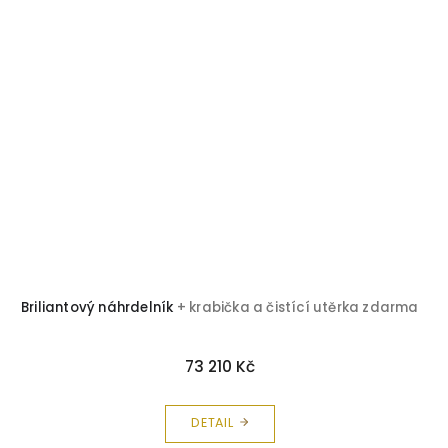
Briliantový náhrdelník
+ krabička a čistící utěrka zdarma
73 210 Kč
DETAIL