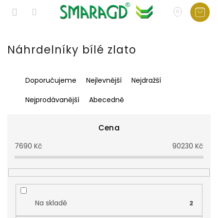
Přejít
na
Náhrdelníky bílé zlato
obsah
Ř
Doporučujeme
Nejlevnější
Nejdražší
a
z
Nejprodávanější
Abecedně
e
n
í
Cena
p
7690
Kč
90230
Kč
r
o
d
u
k
t
Na skladě
2
ů