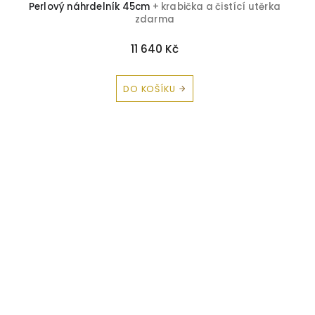
Perlový náhrdelník 45cm
+ krabička a čistící utěrka
zdarma
11 640 Kč
DO KOŠÍKU