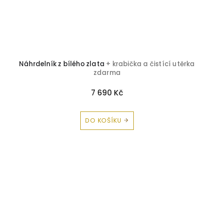
Náhrdelník z bílého zlata
+ krabička a čistící utěrka
zdarma
7 690 Kč
DO KOŠÍKU