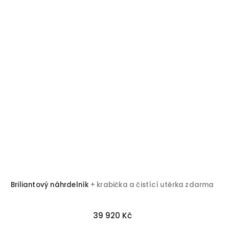
Briliantový náhrdelník
+ krabička a čistící utěrka zdarma
39 920 Kč