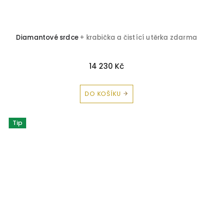
Diamantové srdce
+ krabička a čistící utěrka zdarma
14 230 Kč
DO KOŠÍKU
Tip