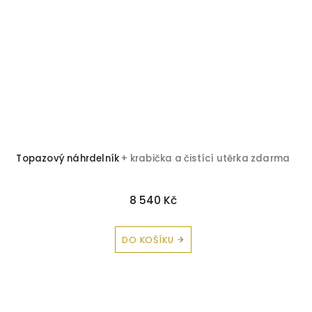
Topazový náhrdelník
+ krabička a čistící utěrka zdarma
8 540 Kč
DO KOŠÍKU