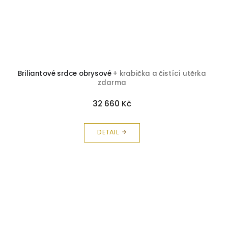
Briliantové srdce obrysové
+ krabička a čistící utěrka
zdarma
32 660 Kč
DETAIL