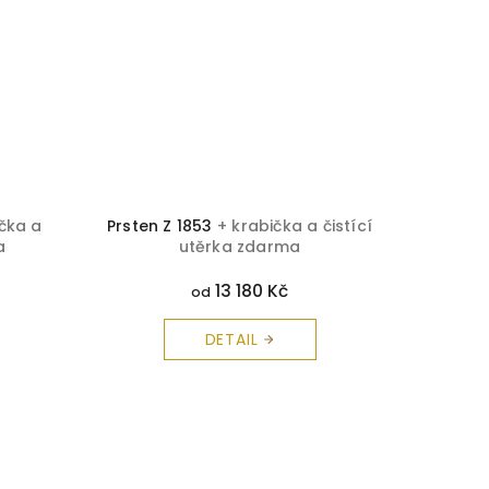
ička a
Prsten Z 1853
+ krabička a čistící
Safí
a
utěrka zdarma
č
13 180 Kč
od
DETAIL