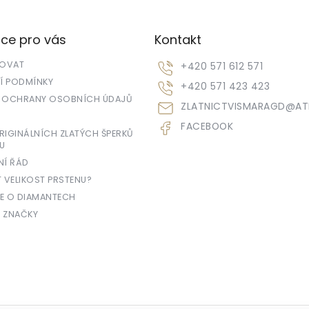
ce pro vás
Kontakt
POVAT
+420 571 612 571
 PODMÍNKY
+420 571 423 423
 OCHRANY OSOBNÍCH ÚDAJŮ
ZLATNICTVISMARAGD
@
AT
FACEBOOK
IGINÁLNÍCH ZLATÝCH ŠPERKŮ
U
NÍ ŘÁD
T VELIKOST PRSTENU?
E O DIAMANTECH
 ZNAČKY