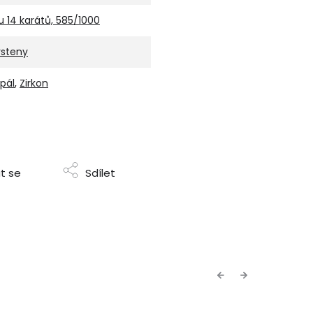
u 14 karátů, 585/1000
rsteny
pál
,
Zirkon
t se
Sdílet
Previous
Next