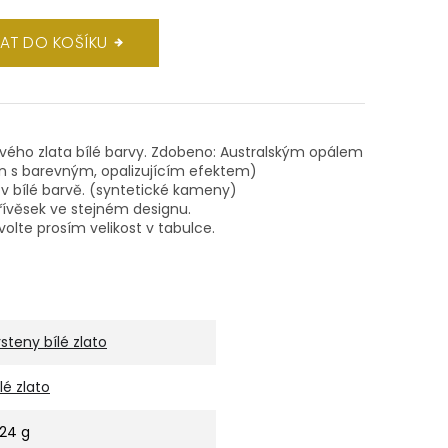
DAT DO KOŠÍKU
tového zlata bílé barvy. Zdobeno: Australským opálem
n s barevným, opalizujícím efektem)
v bílé barvě. (syntetické kameny)
ívěsek ve stejném designu.
volte prosím velikost v tabulce.
rsteny bílé zlato
ílé zlato
,24 g