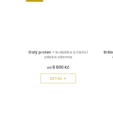
a čistící
Zlatý prsten
+ krabička a čistící
Bril
utěrka zdarma
8 600 Kč
od
DETAIL
Z