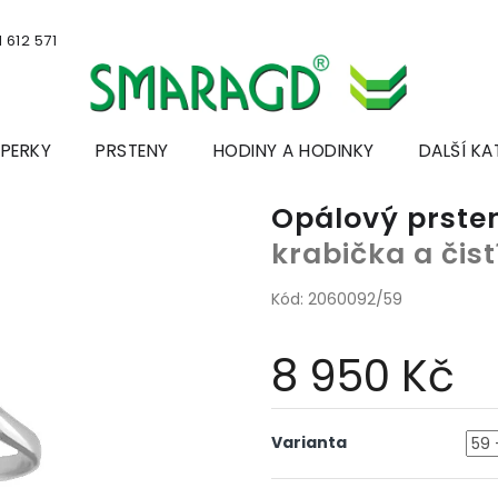
 612 571
ŠPERKY
PRSTENY
HODINY A HODINKY
DALŠÍ KA
Opálový prsten
krabička a čis
Kód:
2060092/59
8 950 Kč
Měrná
cena:
Varianta