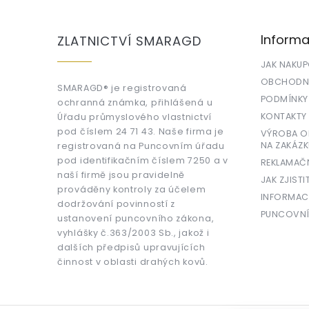
á
p
a
Informa
ZLATNICTVÍ SMARAGD
t
í
JAK NAKU
OBCHODNÍ
SMARAGD® je registrovaná
PODMÍNKY
ochranná známka, přihlášená u
KONTAKTY
Úřadu průmyslového vlastnictví
pod číslem 24 71 43. Naše firma je
VÝROBA OR
NA ZAKÁZK
registrovaná na Puncovním úřadu
pod identifikačním číslem 7250 a v
REKLAMAČ
naší firmě jsou pravidelně
JAK ZJISTI
prováděny kontroly za účelem
INFORMAC
dodržování povinností z
PUNCOVNÍ
ustanovení puncovního zákona,
vyhlášky č.363/2003 Sb., jakož i
dalších předpisů upravujících
činnost v oblasti drahých kovů.