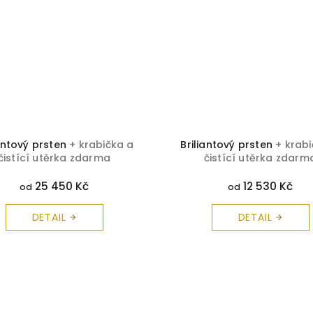
iantový prsten
+ krabička a
Briliantový prsten
+ krab
čistící utěrka zdarma
čistící utěrka zdarm
25 450 Kč
12 530 Kč
od
od
DETAIL
DETAIL