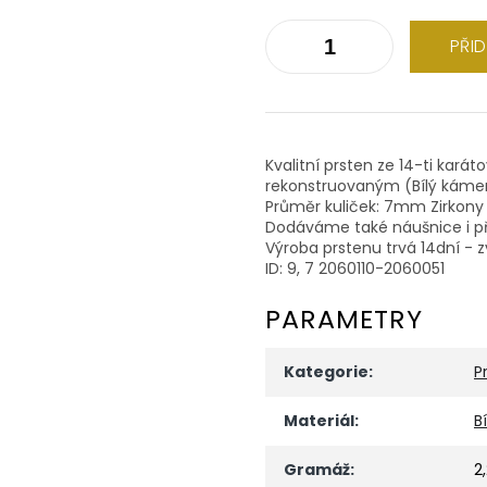
PŘI
Kvalitní prsten ze 14-ti kará
rekonstruovaným (Bílý káme
Průměr kuliček: 7mm Zirkony 
Dodáváme také náušnice i př
Výroba prstenu trvá 14dní - z
ID: 9, 7 2060110-2060051
PARAMETRY
Kategorie
:
P
Materiál
:
B
Gramáž
:
2