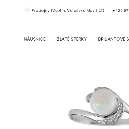
Přejít
na
Prodejny (Vsetín, Valašské Meziříčí)
+420 571
obsah
NÁUŠNICE
ZLATÉ ŠPERKY
BRILIANTOVÉ 